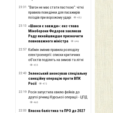
23:31
"Вагон не має стати пасткою": чіткі
правила поведінки для пасажирів
поїздів при ворожому ударі
432
23:13
«Шанси є завжди»: екс-глава
Міноборони Федоров закликав
Раду якнайшвидше призначити
повноважного міністра
646
22:57
Кабмін змінив правила розподілу
електроенергії: списки критичних
об'єктів поділять на зимові та літні
433
22:43
Зеленський анонсував спеціальну
санкційну операцію проти ВПК
Росії
472
22:19
Росія запустила хвилю фейків до
другої річниці Курської операції - ЦПД
460
22:03
Власна балістика та ПРО до 2027