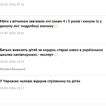
26-05-2026, 07:14
Мати з вітчимом зав'язали очі синам 4 і 5 років і кинули їх у
дикому лісі: подробиці злочину
23-05-2026, 10:41
Батьки вивозять дітей за кордон, старші класи в українських
школах напівпорожні, - експерт
20-05-2026, 10:32
Михайло Висоцький
У Черкасах чоловік відкрив стрілянину по дітях
10-05-2026, 13:57