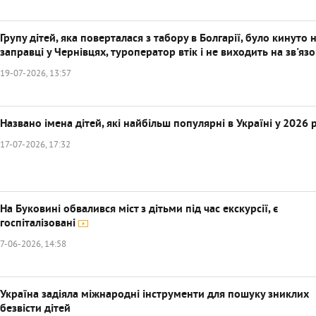
Групу дітей, яка поверталася з табору в Болгарії, було кинуто 
заправці у Чернівцях, туроператор втік і не виходить на зв'яз
19-07-2026, 13:57
Названо імена дітей, які найбільш популярні в Україні у 2026 
17-07-2026, 17:32
На Буковині обвалився міст з дітьми під час екскурсії, є
госпіталізовані
7-06-2026, 14:58
Україна задіяла міжнародні інструменти для пошуку зниклих
безвісти дітей