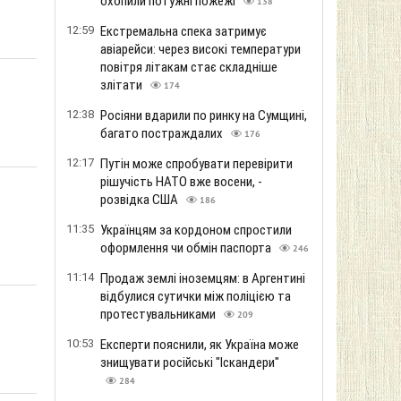
охопили потужні пожежі
138
12:59
Екстремальна спека затримує
авіарейси: через високі температури
повітря літакам стає складніше
злітати
174
12:38
Росіяни вдарили по ринку на Сумщині,
багато постраждалих
176
12:17
Путін може спробувати перевірити
рішучість НАТО вже восени, -
розвідка США
186
11:35
Українцям за кордоном спростили
оформлення чи обмін паспорта
246
11:14
Продаж землі іноземцям: в Аргентині
відбулися сутички між поліцією та
протестувальниками
209
10:53
Експерти пояснили, як Україна може
знищувати російські "Іскандери"
284