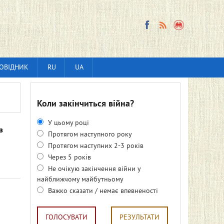
ОВІДНИК
RU
UA
Коли закінчиться війна?
У цьому році
з
Протягом наступного року
Протягом наступних 2-3 років
Через 5 років
Не очікую закінчення війни у
найближчому майбутньому
и
Важко сказати / немає впевненості
ГОЛОСУВАТИ
РЕЗУЛЬТАТИ