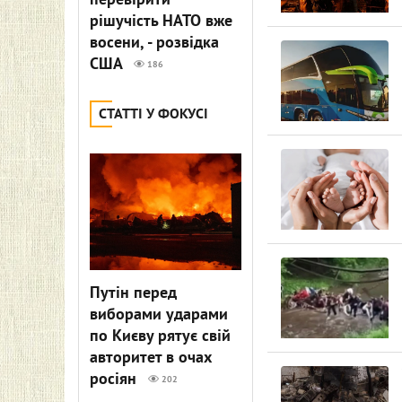
перевірити
рішучість НАТО вже
восени, - розвідка
США
186
СТАТТІ У ФОКУСІ
Путін перед
виборами ударами
по Києву рятує свій
авторитет в очах
росіян
202