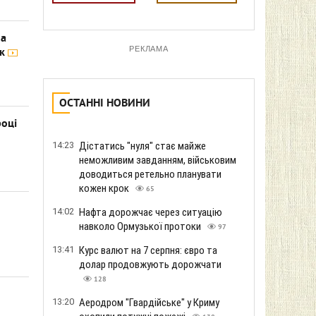
на
РЕКЛАМА
ок
ОСТАННІ НОВИНИ
році
14:23
Дістатись "нуля" стає майже
неможливим завданням, військовим
доводиться ретельно планувати
кожен крок
65
14:02
Нафта дорожчає через ситуацію
навколо Ормузької протоки
97
13:41
Курс валют на 7 серпня: євро та
долар продовжують дорожчати
128
13:20
Аеродром "Гвардійське" у Криму