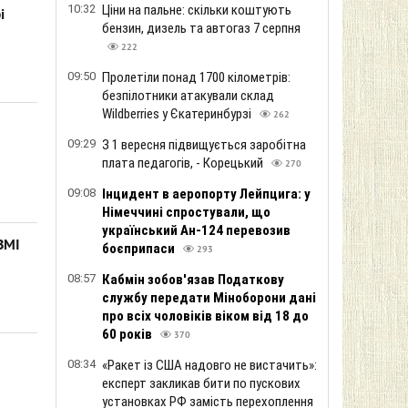
10:32
Ціни на пальне: скільки коштують
і
бензин, дизель та автогаз 7 серпня
222
09:50
Пролетіли понад 1700 кілометрів:
безпілотники атакували склад
Wildberries у Єкатеринбурзі
262
09:29
З 1 вересня підвищується заробітна
плата педагогів, - Корецький
270
09:08
Інцидент в аеропорту Лейпцига: у
Німеччині спростували, що
український Ан-124 перевозив
 ЗМІ
боєприпаси
293
08:57
Кабмін зобов'язав Податкову
службу передати Міноборони дані
про всіх чоловіків віком від 18 до
60 років
370
08:34
«Ракет із США надовго не вистачить»:
експерт закликав бити по пускових
установках РФ замість перехоплення