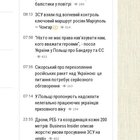
балістики у повітрі
280
08:13
ЗСУ взяли під вогневий контроль
ключовий маршрут росіян Маріуполь
— Чонгар
314
07:58
"Ніхто не має права нав'язувати нам,
кого вважати героями", - посол
України у Польщі про Бандеру та ЄС
421
07:36
Сікорський про перехоплення
російських ракет над Україною: це
питання потребує серйозного
обговорення
263
07:14
У Польщі пропонують надсилати
нелегально працюючих українців
призовного віку
294
23:55
Дрони, РЕБ та координація кожні 200
метрів: Business Insider описав
жорсткі умови просування ЗСУ на
«нулі»
402