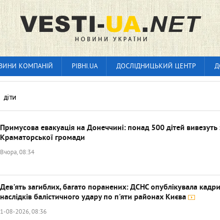
ВИНИ КОМПАНІЙ
РІВНІ.UA
ДОСЛІДНИЦЬКИЙ ЦЕНТР
Д
»
діти
Примусова евакуація на Донеччині: понад 500 дітей вивезуть 
Краматорської громади
Вчора, 08:34
Дев'ять загиблих, багато поранених: ДСНС опублікувала кадр
наслідків балістичного удару по п'яти районах Києва
1-08-2026, 08:36