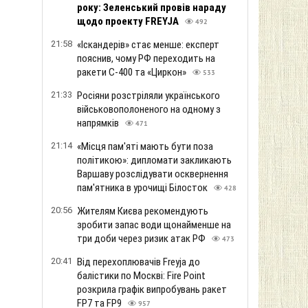
року: Зеленський провів нараду
щодо проекту FREYJA
492
21:58
«Іскандерів» стає менше: експерт
пояснив, чому РФ переходить на
ракети С-400 та «Циркон»
533
21:33
Росіяни розстріляли українського
військовополоненого на одному з
напрямків
471
21:14
«Місця пам'яті мають бути поза
політикою»: дипломати закликають
Варшаву розслідувати осквернення
пам'ятника в урочищі Білосток
428
20:56
Жителям Києва рекомендують
зробити запас води щонайменше на
три доби через ризик атак РФ
473
20:41
Від перехоплювачів Freyja до
балістики по Москві: Fire Point
розкрила графік випробувань ракет
FP7 та FP9
957