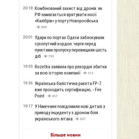
20:18
Комбінований захист від дронів: як
РФ намагається врятувати носії
«Калібрів» у порту Новоросійська
899
20:01
Удари по портах Одеси заблокували
сухопутний кордон: черги перед
пунктами пропуску перевищили шість
діб
799
19:55
Rozetka заявила про рекордні збитки
за всю історію компанії
372
19:36
Українська балістична ракета FP-7
вже проходить сертифікацію, - Fire
Point
457
19:17
У Німеччині повідомили нові деталі з
приводу інциденту з дроном біля
українського літака
437
Більше новин