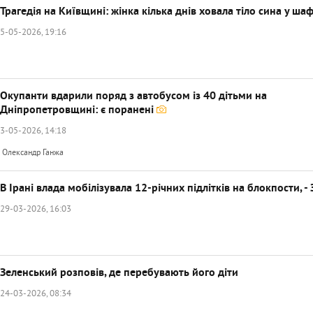
Трагедія на Київщині: жінка кілька днів ховала тіло сина у шаф
5-05-2026, 19:16
Окупанти вдарили поряд з автобусом із 40 дітьми на
Дніпропетровщині: є поранені
3-05-2026, 14:18
Олександр Ганжа
В Ірані влада мобілізувала 12-річних підлітків на блокпости, -
29-03-2026, 16:03
Зеленський розповів, де перебувають його діти
24-03-2026, 08:34