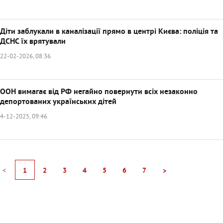
Діти заблукали в каналізації прямо в центрі Києва: поліція та
ДСНС їх врятували
22-02-2026, 08:36
ООН вимагає від РФ негайно повернути всіх незаконно
депортованих українських дітей
4-12-2025, 09:46
<
1
2
3
4
5
6
7
>