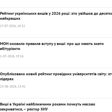
Рейтинг українських вишів у 2026 році: хто увійшов до десятк
найкращих
17-07-2026, 10:32
МОН оновило правила вступу у виші: про що мають знати
абітурієнти
1-07-2026, 19:16
Опубліковано новий рейтинг провідних університетів світу: хт
лідерах
23-06-2026, 13:41
Виші в Україні найближчими роками почнуть масово
закриватися, – ректор ХНУ