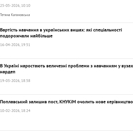
25-05-2026, 10:10
Тетяна Кагановська
Вартість навчання в українських вишах: які спеціальності
подорожчали найбільше
16-04-2026, 19:51
В Україні наростають величезні проблеми з навчанням у вузах,
нардеп
19-03-2026, 18:58
Поплавський залишив пост, КНУКіМ очолить нове керівництво
10-02-2026, 18:24