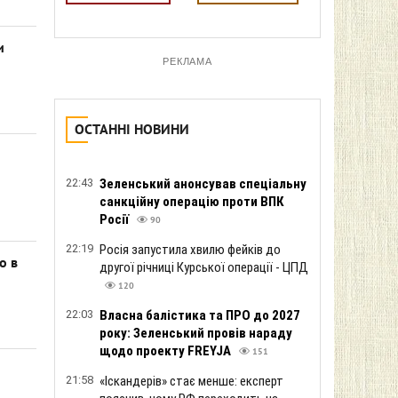
и
РЕКЛАМА
ОСТАННІ НОВИНИ
22:43
Зеленський анонсував спеціальну
санкційну операцію проти ВПК
Росії
90
22:19
Росія запустила хвилю фейків до
о в
другої річниці Курської операції - ЦПД
120
22:03
Власна балістика та ПРО до 2027
року: Зеленський провів нараду
щодо проекту FREYJA
151
21:58
«Іскандерів» стає менше: експерт