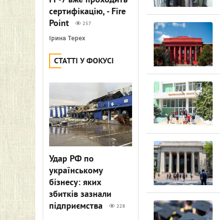
FP-7 вже проходить
сертифікацію, - Fire
Point
257
Ірина Терех
СТАТТІ У ФОКУСІ
Удар РФ по
українському
бізнесу: яких
збитків зазнали
підприємства
228