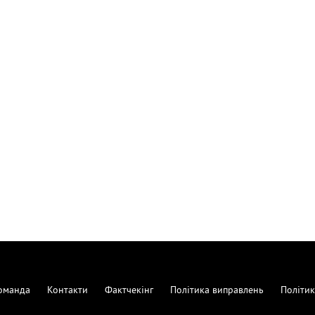
оманда
Контакти
Фактчекінг
Політика виправлень
Політик