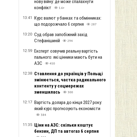
нову війну: де може спалахнути
конфлікт
1.6т
13:41
Курс валют у банках та обмінниках:
що подорожчало 6 серпня
287
13:20
Суд обрав запобіжний захід
Стефанішиній
294
12:59
Експерт озвучив реальну вартість
пального: які цінники мають бути на
АЗС
450
12:38
Ставлення до українців у Польщі
змінюється, частка радикального
контенту у соцмережах
зменшилась
300
12:17
Вартість долара до кінця 2027 року:
який курс прогнозують економісти
384
11:35
Ціни на АЗС: скільки коштує
бензин, ДП та автогаз 6 серпня