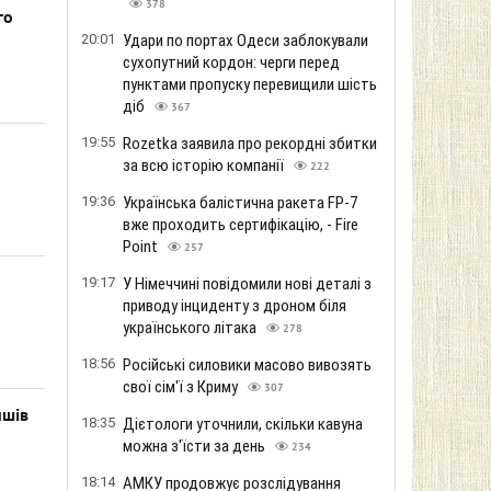
378
го
20:01
Удари по портах Одеси заблокували
сухопутний кордон: черги перед
пунктами пропуску перевищили шість
діб
367
19:55
Rozetka заявила про рекордні збитки
за всю історію компанії
222
19:36
Українська балістична ракета FP-7
вже проходить сертифікацію, - Fire
Point
257
19:17
У Німеччині повідомили нові деталі з
приводу інциденту з дроном біля
українського літака
278
18:56
Російські силовики масово вивозять
свої сім'ї з Криму
307
ишів
18:35
Дієтологи уточнили, скільки кавуна
можна з'їсти за день
234
18:14
АМКУ продовжує розслідування