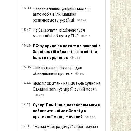
16:08
Названо найпопулярніші моделі
автомобілів: які машини
розкуповують українці
241
15:47
На Закарпатті відбуваються
масштабні обшуки у ТЦК
253
15:26
РФ вдарила по потягу на вокзалі в
Харківській області: є загиблі та
багато поранених
744
15:05
Ціни на пальне: експерт дав
обнадійливий прогноз
267
14:44
Внаслідок атаки на цивільне судно на
Одещині загинув український моряк
261
14:23
Супер-Ель-Ніньо незабаром може
наблизити клімат Землі до
критичної межі, – вчений
322
14:02
"Живий Нострадамус" спрогнозував