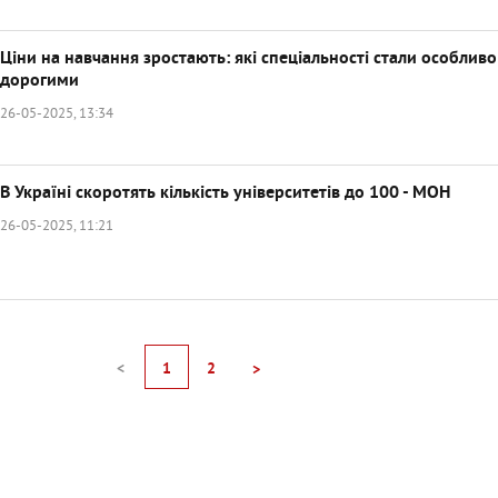
Ціни на навчання зростають: які спеціальності стали особливо
дорогими
26-05-2025, 13:34
В Україні скоротять кількість університетів до 100 - МОН
26-05-2025, 11:21
<
1
2
>