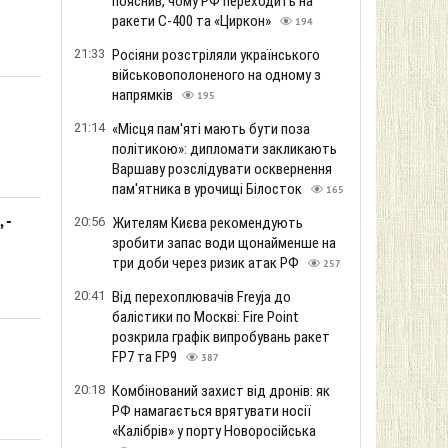
пояснив, чому РФ переходить на
ракети С-400 та «Циркон»
194
21:33
Росіяни розстріляли українського
військовополоненого на одному з
напрямків
195
21:14
«Місця пам'яті мають бути поза
політикою»: дипломати закликають
Варшаву розслідувати осквернення
пам'ятника в урочищі Білосток
165
 -
20:56
Жителям Києва рекомендують
зробити запас води щонайменше на
три доби через ризик атак РФ
257
20:41
Від перехоплювачів Freyja до
балістики по Москві: Fire Point
розкрила графік випробувань ракет
FP7 та FP9
387
20:18
Комбінований захист від дронів: як
РФ намагається врятувати носії
«Калібрів» у порту Новоросійська