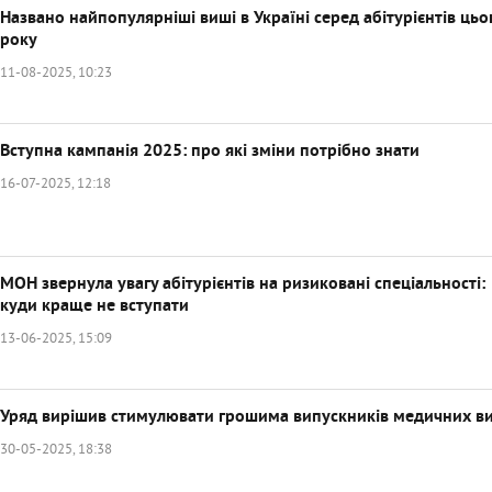
Названо найпопулярніші виші в Україні серед абітурієнтів цьо
року
11-08-2025, 10:23
Вступна кампанія 2025: про які зміни потрібно знати
16-07-2025, 12:18
МОН звернула увагу абітурієнтів на ризиковані спеціальності:
куди краще не вступати
13-06-2025, 15:09
Уряд вирішив стимулювати грошима випускників медичних в
30-05-2025, 18:38