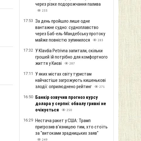
через різке подорожчання палива
233
17:53
За день пройшло лише одне
вантажне судно: судноплавство
через Баб-ель-Мандебську протоку
майже повністю зупинилося
283
17:32
У Klavdia Petrivna запитали, скільки
грошей їй потрібно для комфортного
життя у Києві
287
17:11
У яких містах світу туристам
найчастіше загрожують кишенькові
злодії: оприлюднено рейтинг
271
16:50
Банкір озвучив прогноз курсу
долара у серпні: обвалу гривні не
очікується
250
16:29
Нестача ракет у США: Трамп
пригрозив в'язницею тим, хто стоїть
за "витоками зрадницьких заяв"
249