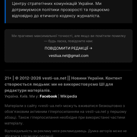
Центру стратегічних комунікацій України. Ми
дотримуємося політики прозорості та працюємо
відповідно до етичного кодексу журналіста.
Ми прагнемо максимальної точності, але якщо ви помітили помилку
— будь ласка, повідомте нам:
ПОВІДОМИТИ РЕДАКЦІЇ →
vestiua.net@gmail.com
21+ | © 2012-2026 vesti-ua.net || Новини України. Контент
створюється людьми: ми не використовуємо ШІ для
редактури матеріалів.
Україна. Київ. Ми у:
Facebook
|
Wikipedia
Матеріали з сайту «vesti-ua.net» можуть вживатися безкоштовно з
обов'язковим активним гіперпосиланням на vesti-ua.net у першому
абзаці. Також гіперпосилання необхідне при використанні частини
матеріалу.
Відповідальність за рекламу несе рекламодавець. Думка авторів може не
збігатися з позицією редакції.