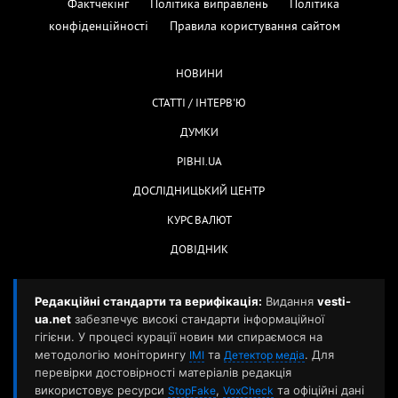
Фактчекінг
Політика виправлень
Політика
конфіденційності
Правила користування сайтом
НОВИНИ
СТАТТІ / ІНТЕРВ'Ю
ДУМКИ
РІВНІ.UA
ДОСЛІДНИЦЬКИЙ ЦЕНТР
КУРС ВАЛЮТ
ДОВІДНИК
Редакційні стандарти та верифікація:
Видання
vesti-
ua.net
забезпечує високі стандарти інформаційної
гігієни. У процесі курації новин ми спираємося на
методологію моніторингу
та
. Для
ІМІ
Детектор медіа
перевірки достовірності матеріалів редакція
використовує ресурси
,
та офіційні дані
StopFake
VoxCheck