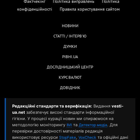
Фактчекінг
Політика виправлень
Політика
конфіденційності
Правила користування сайтом
НОВИНИ
СТАТТІ / ІНТЕРВ'Ю
ДУМКИ
РІВНІ.UA
ДОСЛІДНИЦЬКИЙ ЦЕНТР
КУРС ВАЛЮТ
ДОВІДНИК
Редакційні стандарти та верифікація:
Видання
vesti-
ua.net
забезпечує високі стандарти інформаційної
гігієни. У процесі курації новин ми спираємося на
методологію моніторингу
та
. Для
ІМІ
Детектор медіа
перевірки достовірності матеріалів редакція
використовує ресурси
,
та офіційні дані
StopFake
VoxCheck