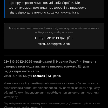
Центру стратегічних комунікацій України. Ми
дотримуємося політики прозорості та працюємо
відповідно до етичного кодексу журналіста.
Ми прагнемо максимальної точності, але якщо ви помітили помилку
— будь ласка, повідомте нам:
ПОВІДОМИТИ РЕДАКЦІЇ →
vestiua.net@gmail.com
21+ | © 2012-2026 vesti-ua.net || Новини України. Контент
створюється людьми: ми не використовуємо ШІ для
редактури матеріалів.
Україна. Київ. Ми у:
Facebook
|
Wikipedia
Матеріали з сайту «vesti-ua.net» можуть вживатися безкоштовно з
обов'язковим активним гіперпосиланням на vesti-ua.net у першому
абзаці. Також гіперпосилання необхідне при використанні частини
матеріалу.
Відповідальність за рекламу несе рекламодавець. Думка авторів може не
збігатися з позицією редакції.