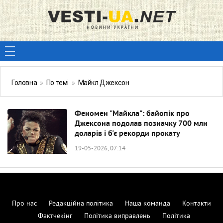
Головна
»
По темі
»
Майкл Джексон
Феномен "Майкла": байопік про
Джексона подолав позначку 700 млн
доларів і б'є рекорди прокату
19-05-2026, 07:14
Про нас
Редакційна політика
Наша команда
Контакти
Фактчекінг
Політика виправлень
Політика