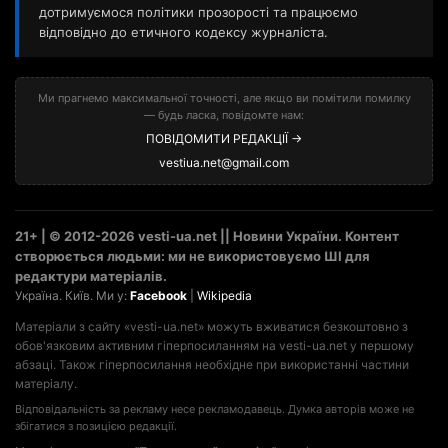
дотримуємося політики прозорості та працюємо
відповідно до етичного кодексу журналіста.
Ми прагнемо максимальної точності, але якщо ви помітили помилку
— будь ласка, повідомте нам:
ПОВІДОМИТИ РЕДАКЦІЇ →
vestiua.net@gmail.com
21+ | © 2012-2026 vesti-ua.net || Новини України. Контент
створюється людьми: ми не використовуємо ШІ для
редактури матеріалів.
Україна. Київ. Ми у:
Facebook
|
Wikipedia
Матеріали з сайту «vesti-ua.net» можуть вживатися безкоштовно з
обов'язковим активним гіперпосиланням на vesti-ua.net у першому
абзаці. Також гіперпосилання необхідне при використанні частини
матеріалу.
Відповідальність за рекламу несе рекламодавець. Думка авторів може не
збігатися з позицією редакції.