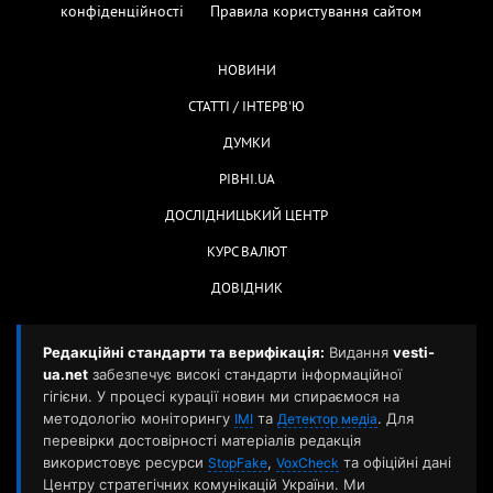
конфіденційності
Правила користування сайтом
НОВИНИ
СТАТТІ / ІНТЕРВ'Ю
ДУМКИ
РІВНІ.UA
ДОСЛІДНИЦЬКИЙ ЦЕНТР
КУРС ВАЛЮТ
ДОВІДНИК
Редакційні стандарти та верифікація:
Видання
vesti-
ua.net
забезпечує високі стандарти інформаційної
гігієни. У процесі курації новин ми спираємося на
методологію моніторингу
та
. Для
ІМІ
Детектор медіа
перевірки достовірності матеріалів редакція
використовує ресурси
,
та офіційні дані
StopFake
VoxCheck
Центру стратегічних комунікацій України. Ми