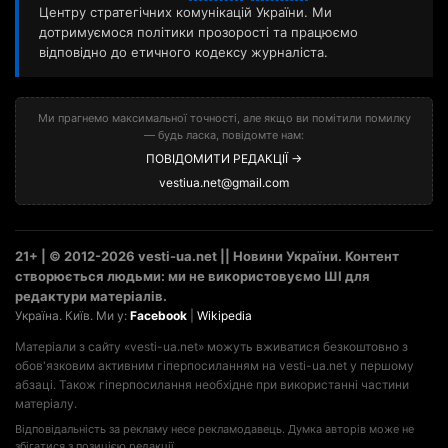
Центру стратегічних комунікацій України. Ми
дотримуємося політики прозорості та працюємо
відповідно до етичного кодексу журналіста.
Ми прагнемо максимальної точності, але якщо ви помітили помилку
— будь ласка, повідомте нам:
ПОВІДОМИТИ РЕДАКЦІЇ →
vestiua.net@gmail.com
21+ | © 2012-2026 vesti-ua.net || Новини України. Контент
створюється людьми: ми не використовуємо ШІ для
редактури матеріалів.
Україна. Київ. Ми у:
Facebook
|
Wikipedia
Матеріали з сайту «vesti-ua.net» можуть вживатися безкоштовно з
обов'язковим активним гіперпосиланням на vesti-ua.net у першому
абзаці. Також гіперпосилання необхідне при використанні частини
матеріалу.
Відповідальність за рекламу несе рекламодавець. Думка авторів може не
збігатися з позицією редакції.