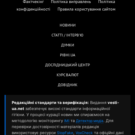
Фактчекінг
Політика виправлень
Політика
конфіденційності
Правила користування сайтом
НОВИНИ
СТАТТІ / ІНТЕРВ'Ю
ДУМКИ
РІВНІ.UA
ДОСЛІДНИЦЬКИЙ ЦЕНТР
КУРС ВАЛЮТ
ДОВІДНИК
Редакційні стандарти та верифікація:
Видання
vesti-
ua.net
забезпечує високі стандарти інформаційної
гігієни. У процесі курації новин ми спираємося на
методологію моніторингу
та
. Для
ІМІ
Детектор медіа
перевірки достовірності матеріалів редакція
використовує ресурси
,
та офіційні дані
StopFake
VoxCheck