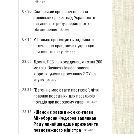
459
07:36
Сікорський про перехоплення
російських ракет над Україною: це
питання потребує серйозного
обговорення
293
07:14
У Польщі пропонують надсилати
нелегально працюючих українців
призовного віку
327
23:55
Дрони, РЕБ та координація кожні 200
метрів: Business Insider описав
жорсткі умови просування ЗСУ на
«нулі»
427
23:31
"Вагон не має стати пасткою": чіткі
правила поведінки для пасажирів
поїздів при ворожому ударі
462
23:13
«Шанси є завжди»: екс-глава
Міноборони Федоров закликав
Раду якнайшвидше призначити
повноважного міністра
683