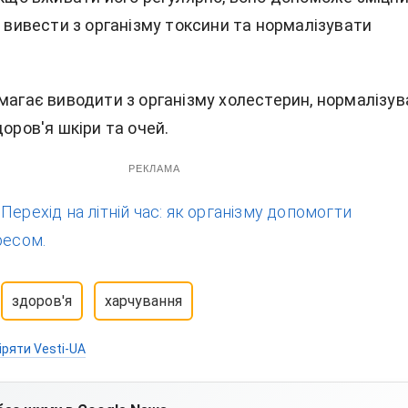
, вивести з організму токсини та нормалізувати
омагає виводити з організму холестерин, нормалізув
доров'я шкіри та очей.
РЕКЛАМА
:
Перехід на літній час: як організму допомогти
ресом.
здоров'я
харчування
іряти Vesti-UA