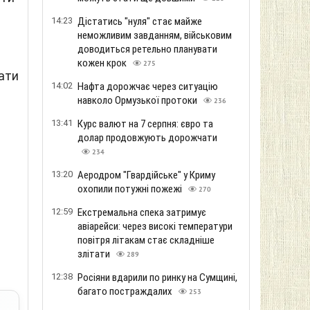
14:23
Дістатись "нуля" стає майже
неможливим завданням, військовим
доводиться ретельно планувати
кожен крок
275
ати
14:02
Нафта дорожчає через ситуацію
навколо Ормузької протоки
236
13:41
Курс валют на 7 серпня: євро та
долар продовжують дорожчати
234
13:20
Аеродром "Гвардійське" у Криму
охопили потужні пожежі
270
12:59
Екстремальна спека затримує
авіарейси: через високі температури
повітря літакам стає складніше
злітати
289
12:38
Росіяни вдарили по ринку на Сумщині,
багато постраждалих
253