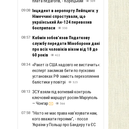
плата педагогів, - Корецький
309
09:08
Інцидент в аеропорту Лейпцига: у
Німеччині спростували, що
український Ан-124 перевозив
боєприпаси
330
08:57
Кабмін зобов'язав Податкову
службу передати Міноборони дані
про всіх чоловіків віком від 18 до
60 років
422
08:34
«Ракет із США надовго не вистачить»:
експерт закликав бити по пускових
установках РФ замість перехоплення
балістики у повітрі
323
08:13
ЗСУ взяли під вогневий контроль
ключовий маршрут росіян Маріуполь
— Чонгар
366
07:58
"Ніхто не має права нав'язувати нам,
кого вважати героями", - посол
України у Польщі про Бандеру та ЄС