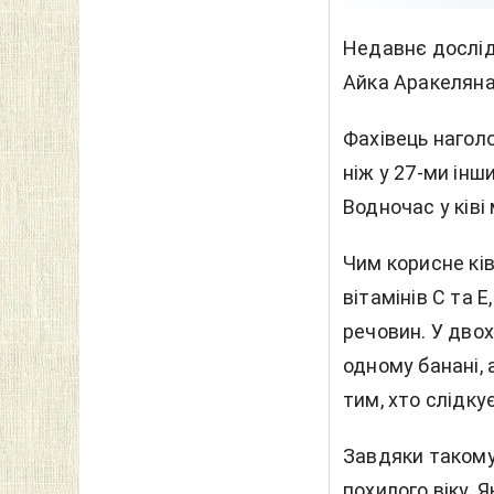
Недавнє дослід
Айка Аракеляна
Фахівець наголо
ніж у 27-ми інш
Водночас у ківі
Чим корисне кі
вітамінів С та 
речовин. У двох 
одному банані, 
тим, хто слідку
Завдяки такому
похилого віку.