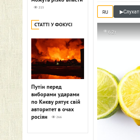
можуть різко впасти
215
▶
Слухат
RU
СТАТТІ У ФОКУСІ
6.2т
Путін перед
виборами ударами
по Києву рятує свій
авторитет в очах
росіян
266