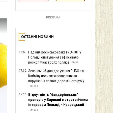
РЕКЛАМА
ОСТАННІ НОВИНИ
17:53
Падіння російської ракети Х-101 у
Польщі: опитування зафіксувало
розкол у настроях поляків
83
17:32
Зеленський дав доручення РНБО та
Кабміну посилити покарання за
порушення правил дорожнього руху
121
17:11
Відсутність "бандерівських"
прапорів у Варшаві є стратегічним
інтересом Польщі, - Навроцький
138