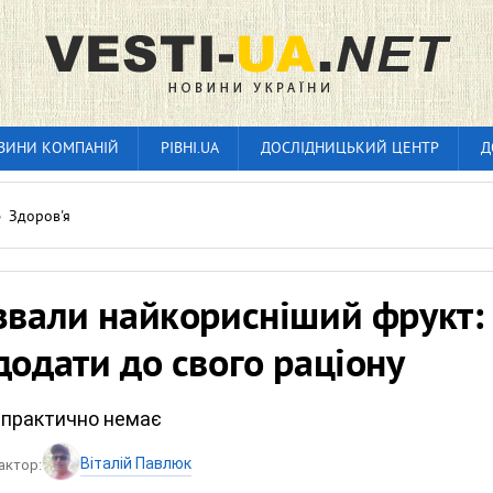
ВИНИ КОМПАНІЙ
РІВНІ.UA
ДОСЛІДНИЦЬКИЙ ЦЕНТР
Д
»
Здоров'я
звали найкорисніший фрукт:
додати до свого раціону
у практично немає
Віталій Павлюк
актор: