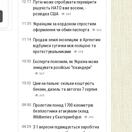
12:17
Путін може спробувати перевірити
рішучість НАТО вже восени, -
розвідка США
283
11:35
Українцям за кордоном спростили
оформлення чи обмін паспорта
362
11:14
Продаж землі іноземцям: в Аргентині
відбулися сутички між поліцією та
протестувальниками
258
10:53
Експерти пояснили, як Україна може
знищувати російські "Іскандери"
367
10:32
Ціни на пальне: скільки коштують
бензин, дизель та автогаз 7 серпня
263
09:50
Пролетіли понад 1700 кілометрів:
безпілотники атакували склад
Wildberries у Єкатеринбурзі
295
09:29
З 1 вересня підвищується заробітна