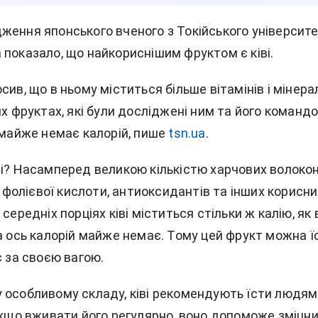
ження японського вченого з Токійського університ
 показало, що найкориснішим фруктом є ківі.
сив, що в ньому міститься більше вітамінів і мінерал
их фруктах, які були досліджені ним та його команд
 майже немає калорій, пише
tsn.ua
.
ві? Насамперед великою кількістю харчових волокон
Е, фолієвої кислоти, антиоксидантів та інших корисни
середніх порціях ківі міститься стільки ж калію, як 
а ось калорій майже немає. Тому цей фрукт можна ї
є за своєю вагою.
 особливому складу, ківі рекомендують їсти людям
 Якщо вживати його регулярно, воно допоможе зміцн