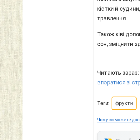
кістки й судини
травлення.
Також ківі доп
сон, зміцнити з
Читають зараз
впоратися зі ст
Теги:
фрукти
Чому ви можете дов