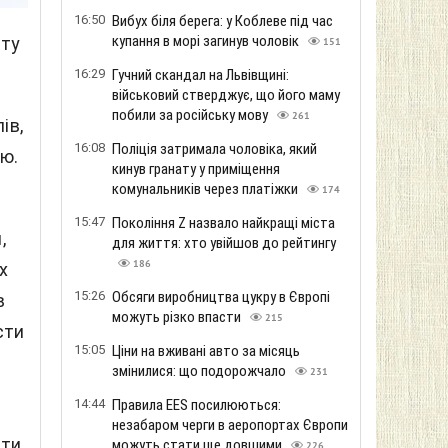
16:50
Вибух біля берега: у Коблеве під час
купання в морі загинув чоловік
ету
151
16:29
Гучний скандал на Львівщині:
військовий стверджує, що його маму
побили за російську мову
261
ів,
16:08
Поліція затримала чоловіка, який
ою.
кинув гранату у приміщення
комунальників через платіжки
174
15:47
Покоління Z назвало найкращі міста
,
для життя: хто увійшов до рейтингу
186
х
15:26
Обсяги виробництва цукру в Європі
в
можуть різко впасти
215
сти
15:05
Ціни на вживані авто за місяць
змінилися: що подорожчало
231
14:44
Правила EES посилюються:
незабаром черги в аеропортах Європи
ити
можуть стати ще довшими
226