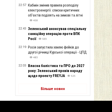
22:57
Кабмін змінив правила розподілу
електроенергії: списки критичних
об'єктів поділять на зимові та літні
458
22:43
Зеленський анонсував спеціальну
санкційну операцію проти ВПК
Росії
503
22:19
Росія запустила хвилю фейків до
другої річниці Курської операції - ЦПД
483
22:03
Власна балістика та ПРО до 2027
року: Зеленський провів нараду
щодо проекту FREYJA
525
Більше новин