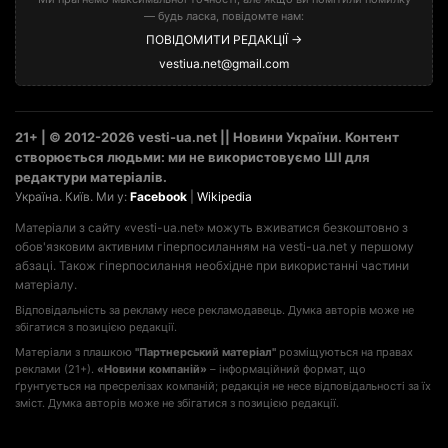
— будь ласка, повідомте нам:
ПОВІДОМИТИ РЕДАКЦІЇ →
vestiua.net@gmail.com
21+ | © 2012-2026 vesti-ua.net || Новини України. Контент
створюється людьми: ми не використовуємо ШІ для
редактури матеріалів.
Україна. Київ. Ми у:
Facebook
|
Wikipedia
Матеріали з сайту «vesti-ua.net» можуть вживатися безкоштовно з
обов'язковим активним гіперпосиланням на vesti-ua.net у першому
абзаці. Також гіперпосилання необхідне при використанні частини
матеріалу.
Відповідальність за рекламу несе рекламодавець. Думка авторів може не
збігатися з позицією редакції.
Матеріали з плашкою
"Партнерський матеріал"
розміщуються на правах
реклами (21+).
«Новини компаній»
– інформаційний формат, що
ґрунтується на пресрелізах компаній; редакція не несе відповідальності за їх
зміст. Думка авторів може не збігатися з позицією редакції.