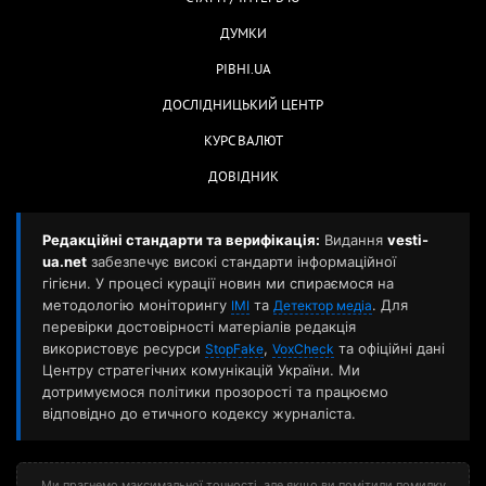
ДУМКИ
РІВНІ.UA
ДОСЛІДНИЦЬКИЙ ЦЕНТР
КУРС ВАЛЮТ
ДОВІДНИК
Редакційні стандарти та верифікація:
Видання
vesti-
ua.net
забезпечує високі стандарти інформаційної
гігієни. У процесі курації новин ми спираємося на
методологію моніторингу
та
. Для
ІМІ
Детектор медіа
перевірки достовірності матеріалів редакція
використовує ресурси
,
та офіційні дані
StopFake
VoxCheck
Центру стратегічних комунікацій України. Ми
дотримуємося політики прозорості та працюємо
відповідно до етичного кодексу журналіста.
Ми прагнемо максимальної точності, але якщо ви помітили помилку