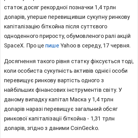
статок досяг рекордної позначки 1,4 трлн
доларів, уперше перевищивши сукупну ринкову
капіталізацію біткойна після суттєвого
одноденного приросту, обумовленого ралі акцій
SpaceX. Про це
пише
Yahoo в середу, 17 червня.
Досягнення такого рівня статку фіксується тоді,
коли особиста сукупність активів однієї особи
перевищує ринкову вартість одного з
найбільших фінансових інструментів світу. У
даному випадку капітал Маска у 1,4 трлн
доларів наразі перевищує загальний обсяг
ринкової капіталізації біткойна - 1,31 трлн
доларів, згідно з даними CoinGecko.