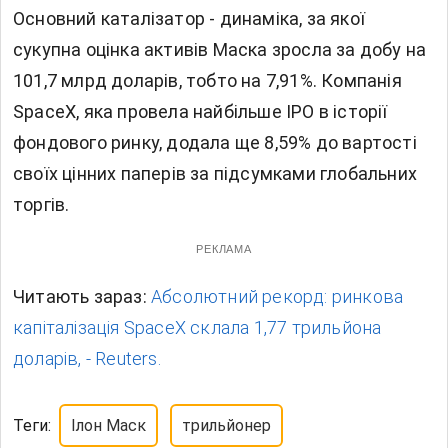
Основний каталізатор - динаміка, за якої
сукупна оцінка активів Маска зросла за добу на
101,7 млрд доларів, тобто на 7,91%. Компанія
SpaceX, яка провела найбільше IPO в історії
фондового ринку, додала ще 8,59% до вартості
своїх цінних паперів за підсумками глобальних
торгів.
РЕКЛАМА
Читають зараз:
Абсолютний рекорд: ринкова
капіталізація SpaceX склала 1,77 трильйона
доларів, - Reuters.
Теги:
Ілон Маск
трильйонер