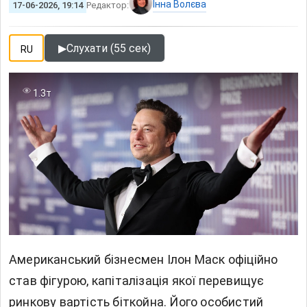
Інна Волєва
17-06-2026, 19:14
Редактор:
▶
Слухати (55 сек)
RU
1.3т
Американський бізнесмен Ілон Маск офіційно
став фігурою, капіталізація якої перевищує
ринкову вартість біткойна. Його особистий