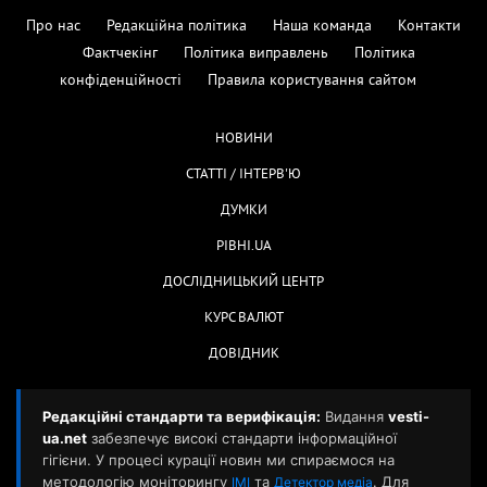
Про нас
Редакційна політика
Наша команда
Контакти
Фактчекінг
Політика виправлень
Політика
конфіденційності
Правила користування сайтом
НОВИНИ
СТАТТІ / ІНТЕРВ'Ю
ДУМКИ
РІВНІ.UA
ДОСЛІДНИЦЬКИЙ ЦЕНТР
КУРС ВАЛЮТ
ДОВІДНИК
Редакційні стандарти та верифікація:
Видання
vesti-
ua.net
забезпечує високі стандарти інформаційної
гігієни. У процесі курації новин ми спираємося на
методологію моніторингу
та
. Для
ІМІ
Детектор медіа