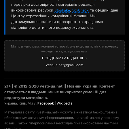
перевірки достовірності матеріалів редакція
використовує ресурси
,
та офіційні дані
StopFake
VoxCheck
Центру стратегічних комунікацій України. Ми
дотримуємося політики прозорості та працюємо
відповідно до етичного кодексу журналіста.
Ми прагнемо максимальної точності, але якщо ви помітили помилку
— будь ласка, повідомте нам:
ПОВІДОМИТИ РЕДАКЦІЇ →
vestiua.net@gmail.com
21+ | © 2012-2026 vesti-ua.net || Новини України. Контент
створюється людьми: ми не використовуємо ШІ для
редактури матеріалів.
Україна. Київ. Ми у:
Facebook
|
Wikipedia
Матеріали з сайту «vesti-ua.net» можуть вживатися безкоштовно з
обов'язковим активним гіперпосиланням на vesti-ua.net у першому
абзаці. Також гіперпосилання необхідне при використанні частини
матеріалу.