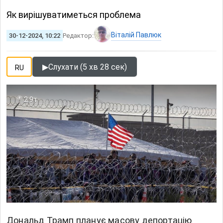
Як вирішуватиметься проблема
Віталій Павлюк
30-12-2024, 10:22
Редактор:
▶
Слухати (5 хв 28 сек)
RU
2.9т
Дональд Трамп планує масову депортацію