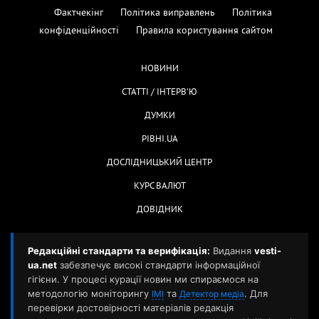
Фактчекінг
Політика виправлень
Політика
конфіденційності
Правила користування сайтом
НОВИНИ
СТАТТІ / ІНТЕРВ'Ю
ДУМКИ
РІВНІ.UA
ДОСЛІДНИЦЬКИЙ ЦЕНТР
КУРС ВАЛЮТ
ДОВІДНИК
Редакційні стандарти та верифікація:
Видання
vesti-
ua.net
забезпечує високі стандарти інформаційної
гігієни. У процесі курації новин ми спираємося на
методологію моніторингу
та
. Для
ІМІ
Детектор медіа
перевірки достовірності матеріалів редакція