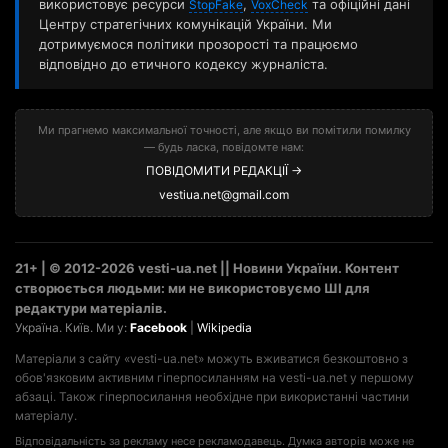
використовує ресурси
,
та офіційні дані
StopFake
VoxCheck
Центру стратегічних комунікацій України. Ми
дотримуємося політики прозорості та працюємо
відповідно до етичного кодексу журналіста.
Ми прагнемо максимальної точності, але якщо ви помітили помилку
— будь ласка, повідомте нам:
ПОВІДОМИТИ РЕДАКЦІЇ →
vestiua.net@gmail.com
21+ | © 2012-2026 vesti-ua.net || Новини України. Контент
створюється людьми: ми не використовуємо ШІ для
редактури матеріалів.
Україна. Київ. Ми у:
Facebook
|
Wikipedia
Матеріали з сайту «vesti-ua.net» можуть вживатися безкоштовно з
обов'язковим активним гіперпосиланням на vesti-ua.net у першому
абзаці. Також гіперпосилання необхідне при використанні частини
матеріалу.
Відповідальність за рекламу несе рекламодавець. Думка авторів може не