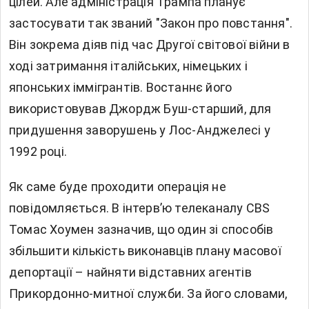
цілей. Але ​​адміністрація Трампа планує
застосувати так званий "Закон про повстання".
Він зокрема діяв під час Другої світової війни в
ході затримання італійських, німецьких і
японських іммігрантів. Востаннє його
використовував Джордж Буш-старший, для
придушення заворушень у Лос-Анджелесі у
1992 році.
Як саме буде проходити операція не
повідомляється. В інтерв’ю телеканалу CBS
Томас Хоумен зазначив, що один зі способів
збільшити кількість виконавців плану масової
депортації – найняти відставних агентів
Прикордонно-митної служби. За його словами,