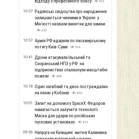
відходу з професійного боксу
415
10:57
Радянські свідоцтва про народження
залишаються чинними в Україні: у
Мін'юсті назвали винятки для заміни
333
10:57
Армія РФ вдарили по пасажирському
потягу Київ-Суми
316
10:41
Дрони атакували Ільський та
Сизранський НПЗ у РФ: на
підприємствах спалахнули масштабні
пожежі
408
10:18
Один загиблий та двоє постраждалих
на пляжі у Коблеві
450
10:01
Запит на допомогу SpaceX: Федоров
намагається залучити технології
Маска для ударів по російських
пускових установках
613
09:56
Напруга на Київщині: жителі Калинівки
зажадали відповідей у ​​рідних