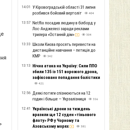
14:01
У Кіровоградській області 31 липня
розбився бойовий вертоліт
404
13:57
Netflix посадив людину в білборд у
о
Лос-Анджелесі заради реклами
де
трилера «Останній дім»
304
13:33
Школи Києва просять перевести на
дистанційне навчання – петиція до
КМР
ння
342
13:13
Нічна атака на Україну: Сили ППО
збили 135 із 151 ворожого дрона,
зафіксовано попадання балістики
421
12:56
Деякі потяги спізнюються на 12
годин і більше — Укрзалізниця
356
12:41
Українські дрони за тиждень
вразили ще 12 суден «тіньового
флоту» РФ у Чорному та
ь
Азовському морях
381