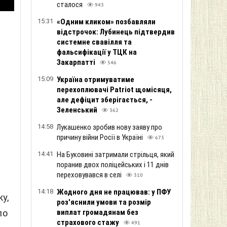
сталося
943
15:31
«Одним кликом» позбавляли
відстрочок: Лубинець підтвердив
системне свавілля та
фальсифікації у ТЦК на
Закарпатті
546
15:09
Україна отримуватиме
перехоплювачі Patriot щомісяця,
але дефіцит зберігається, -
Зеленський
362
14:58
Лукашенко зробив нову заяву про
причину війни Росії в Україні
673
14:41
На Буковині затримали стрільця, який
поранив двох поліцейських і 11 днів
переховувався в селі
310
14:18
Жодного дня не працював: у ПФУ
у,
роз'яснили умови та розмір
ло
виплат громадянам без
страхового стажу
491