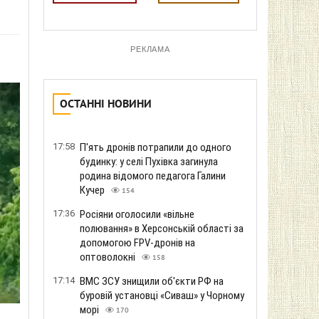
РЕКЛАМА
ОСТАННІ НОВИНИ
17:58
П'ять дронів потрапили до одного
будинку: у селі Пухівка загинула
родина відомого педагога Галини
Кучер
154
17:36
Росіяни оголосили «вільне
полювання» в Херсонській області за
допомогою FPV-дронів на
оптоволокні
158
17:14
ВМС ЗСУ знищили об'єкти РФ на
буровій установці «Сиваш» у Чорному
морі
170