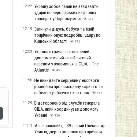
12:22
Україну зобов'язали не завдавати
ударів по неросійських нафтових
танкерах у Чорному морі
311
12:19
Загинули дідусь, бабуся та їхній
трирічний онук: подробиці удару по
Київській області
272
12:03
Україна втрачає накопичений
дипломатичний та військовий
перелом у взаєминах із США, - The
Atlantic
453
11:58
Не викидайте серцевину: експерти
розповіли про приховану користь та
небезпеку яблучних кісточок
412
11:29
Відсторонено від служби генерала
США, який координував допомогу
Україні
320
11:11
«Я не залізний», - 39-річний Олександр
Усик відверто розповів про причини