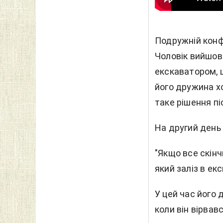
Подружній конфл
Чоловік вийшов
екскаватором, 
його дружина хо
таке рішення пі
На другий день 
"Якщо все скінч
який заліз в ек
У цей час його 
коли він вірвав