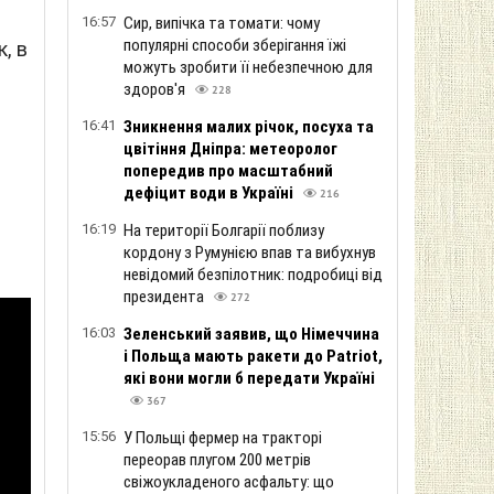
16:57
Сир, випічка та томати: чому
популярні способи зберігання їжі
, в
можуть зробити її небезпечною для
здоров'я
228
16:41
Зникнення малих річок, посуха та
цвітіння Дніпра: метеоролог
попередив про масштабний
дефіцит води в Україні
216
16:19
На території Болгарії поблизу
кордону з Румунією впав та вибухнув
невідомий безпілотник: подробиці від
президента
272
16:03
Зеленський заявив, що Німеччина
і Польща мають ракети до Patriot,
які вони могли б передати Україні
367
15:56
У Польщі фермер на тракторі
переорав плугом 200 метрів
свіжоукладеного асфальту: що