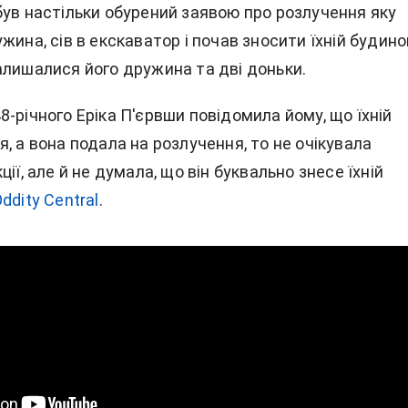
був настільки обурений заявою про розлучення яку
жина, сів в екскаватор і почав зносити їхній будинок
алишалися його дружина та дві доньки.
-річного Еріка П'єрвши повідомила йому, що їхній
, а вона подала на розлучення, то не очікувала
ції, але й не думала, що він буквально знесе їхній
ddity Central
.