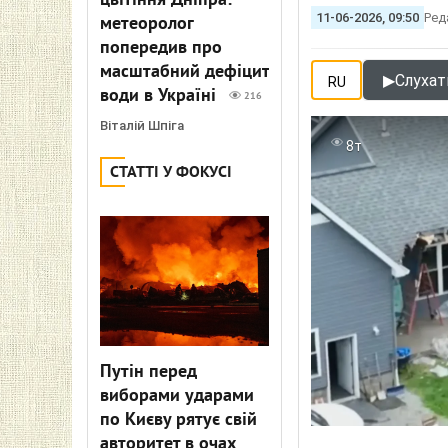
цвітіння Дніпра:
11-06-2026, 09:50
Ред
метеоролог
попередив про
масштабний дефіцит
▶
Слухати
RU
води в Україні
216
Віталій Шпіга
8т
СТАТТІ У ФОКУСІ
Путін перед
виборами ударами
по Києву рятує свій
авторитет в очах