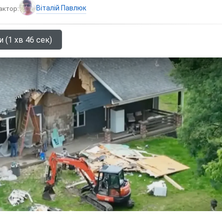
Віталій Павлюк
актор:
 (1 хв 46 сек)