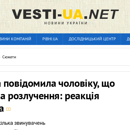
ВИНИ КОМПАНІЙ
РІВНІ.UA
ДОСЛІДНИЦЬКИЙ ЦЕНТР
Д
»
Сюжети
 повідомила чоловіку, що
а розлучення: реакція
ла
кілька звинувачень