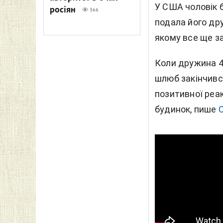
У США чоловік 
росіян
366
подала його дру
якому все ще з
Коли дружина 48
шлюб закінчився
позитивної реак
будинок, пише
O