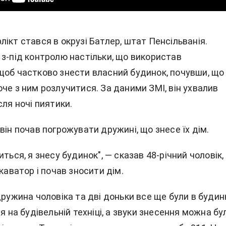
ікт стався в окрузі Батлер, штат Пенсільванія.
 з-під контролю настільки, що використав
щоб частково знести власний будинок, почувши, що
че з ним розлучитися. За даними ЗМІ, він ухвалив
сля ночі пиятики.
він почав погрожувати дружині, що знесе їх дім.
иться, я знесу будинок", — сказав 48-річний чоловік,
скаватор і почав зносити дім.
дружина чоловіка та дві доньки все ще були в будинк
ся на будівельній техніці, а звуки знесення можна бу