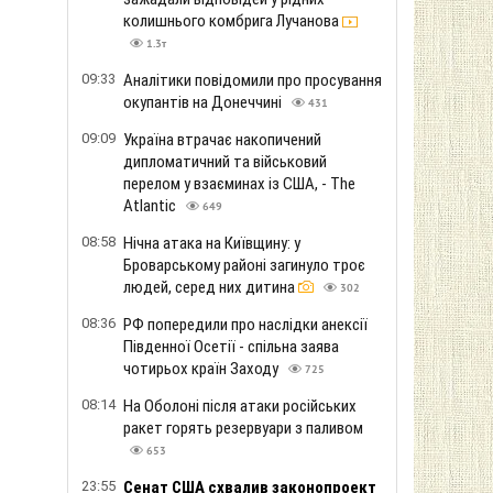
колишнього комбрига Лучанова
1.3т
09:33
Аналітики повідомили про просування
окупантів на Донеччині
431
09:09
Україна втрачає накопичений
дипломатичний та військовий
перелом у взаєминах із США, - The
Atlantic
649
08:58
Нічна атака на Київщину: у
Броварському районі загинуло троє
людей, серед них дитина
302
08:36
РФ попередили про наслідки анексії
Південної Осетії - спільна заява
чотирьох країн Заходу
725
08:14
На Оболоні після атаки російських
ракет горять резервуари з паливом
653
23:55
Сенат США схвалив законопроект