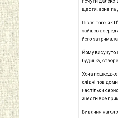
почути далеко 
щастя, вона та
Після того, як 
зайшов всередин
його затримала 
Йому висунуто 
будинку, створ
Хоча пошкоджен
слідчі повідом
настільки серйо
знести все при
Видання наголо