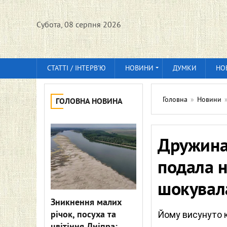
Субота, 08 серпня 2026
СТАТТІ / ІНТЕРВ'Ю
НОВИНИ
ДУМКИ
НО
Головна
»
Новини
ГОЛОВНА НОВИНА
Дружина
подала н
шокува
Зникнення малих
річок, посуха та
Йому висунуто 