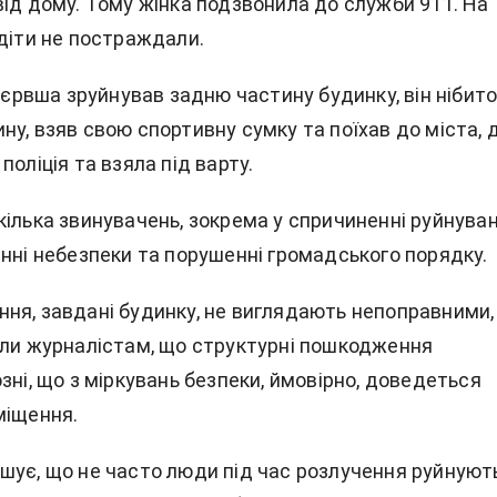
від дому. Тому жінка подзвонила до служби 911. На
 діти не постраждали.
П'єрвша зруйнував задню частину будинку, він нібит
у, взяв свою спортивну сумку та поїхав до міста, 
поліція та взяла під варту.
кілька звинувачень, зокрема у спричиненні руйнува
енні небезпеки та порушенні громадського порядку.
ня, завдані будинку, не виглядають непоправними,
или журналістам, що структурні пошкодження
зні, що з міркувань безпеки, ймовірно, доведеться
міщення.
шує, що не часто люди під час розлучення руйнуют