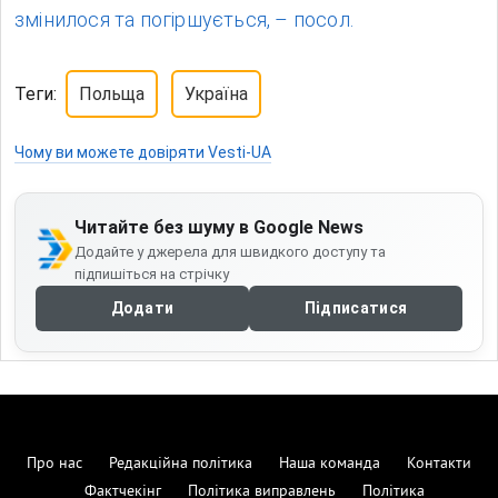
змінилося та погіршується, – посол.
Теги:
Польща
Україна
Чому ви можете довіряти Vesti-UA
Читайте без шуму в Google News
Додайте у джерела для швидкого доступу та
підпишіться на стрічку
Додати
Підписатися
Про нас
Редакційна політика
Наша команда
Контакти
Фактчекінг
Політика виправлень
Політика