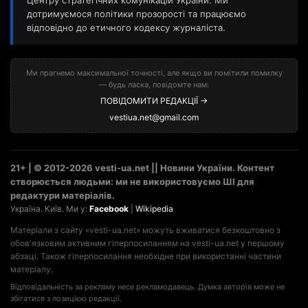
дотримуємося політики прозорості та працюємо
відповідно до етичного кодексу журналіста.
Ми прагнемо максимальної точності, але якщо ви помітили помилку
— будь ласка, повідомте нам:
ПОВІДОМИТИ РЕДАКЦІЇ →
vestiua.net@gmail.com
21+ | © 2012-2026 vesti-ua.net || Новини України. Контент
створюється людьми: ми не використовуємо ШІ для
редактури матеріалів.
Україна. Київ. Ми у:
Facebook
|
Wikipedia
Матеріали з сайту «vesti-ua.net» можуть вживатися безкоштовно з
обов'язковим активним гіперпосиланням на vesti-ua.net у першому
абзаці. Також гіперпосилання необхідне при використанні частини
матеріалу.
Відповідальність за рекламу несе рекламодавець. Думка авторів може не
збігатися з позицією редакції.