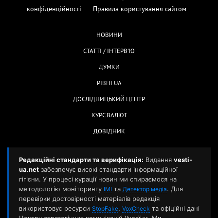
конфіденційності
Правила користування сайтом
НОВИНИ
СТАТТІ / ІНТЕРВ'Ю
ДУМКИ
РІВНІ.UA
ДОСЛІДНИЦЬКИЙ ЦЕНТР
КУРС ВАЛЮТ
ДОВІДНИК
Редакційні стандарти та верифікація:
Видання
vesti-
ua.net
забезпечує високі стандарти інформаційної
гігієни. У процесі курації новин ми спираємося на
методологію моніторингу
та
. Для
ІМІ
Детектор медіа
перевірки достовірності матеріалів редакція
використовує ресурси
,
та офіційні дані
StopFake
VoxCheck
Центру стратегічних комунікацій України. Ми