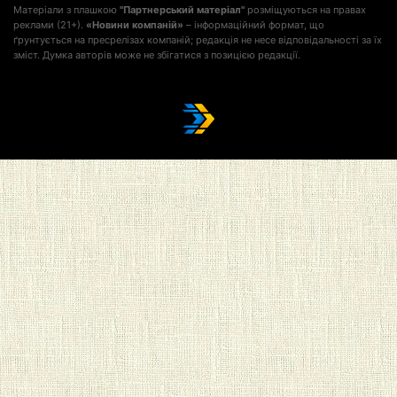
Матеріали з плашкою
"Партнерський матеріал"
розміщуються на правах
реклами (21+).
«Новини компаній»
– інформаційний формат, що
ґрунтується на пресрелізах компаній; редакція не несе відповідальності за їх
зміст. Думка авторів може не збігатися з позицією редакції.