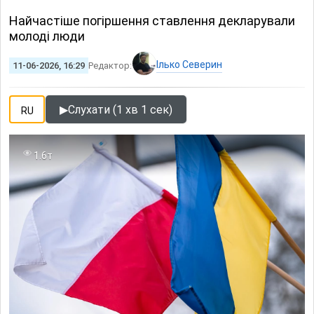
Найчастіше погіршення ставлення декларували
молоді люди
Ілько Северин
11-06-2026, 16:29
Редактор:
▶
Слухати (1 хв 1 сек)
RU
1.6т