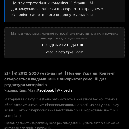
Центру стратегічних комунікацій України. Ми
дотримуємося політики прозорості та працюємо
відповідно до етичного кодексу журналіста.
Ми прагнемо максимальної точності, але якщо ви помітили помилку
— будь ласка, повідомте нам:
ПОВІДОМИТИ РЕДАКЦІЇ →
vestiua.net@gmail.com
21+ | © 2012-2026 vesti-ua.net || Новини України. Контент
створюється людьми: ми не використовуємо ШІ для
редактури матеріалів.
Україна. Київ. Ми у:
Facebook
|
Wikipedia
Матеріали з сайту «vesti-ua.net» можуть вживатися безкоштовно з
обов'язковим активним гіперпосиланням на vesti-ua.net у першому
абзаці. Також гіперпосилання необхідне при використанні частини
матеріалу.
Відповідальність за рекламу несе рекламодавець. Думка авторів може не
збігатися з позицією редакції.