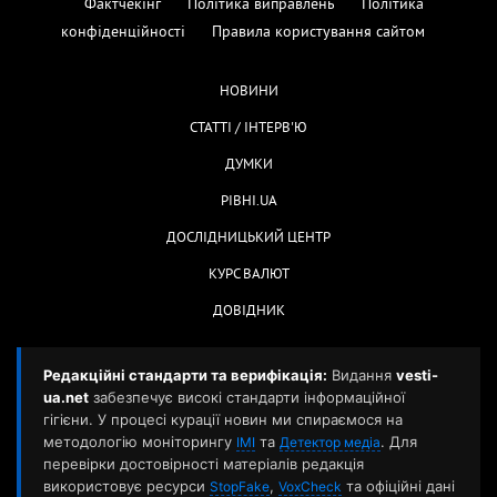
Фактчекінг
Політика виправлень
Політика
конфіденційності
Правила користування сайтом
НОВИНИ
СТАТТІ / ІНТЕРВ'Ю
ДУМКИ
РІВНІ.UA
ДОСЛІДНИЦЬКИЙ ЦЕНТР
КУРС ВАЛЮТ
ДОВІДНИК
Редакційні стандарти та верифікація:
Видання
vesti-
ua.net
забезпечує високі стандарти інформаційної
гігієни. У процесі курації новин ми спираємося на
методологію моніторингу
та
. Для
ІМІ
Детектор медіа
перевірки достовірності матеріалів редакція
використовує ресурси
,
та офіційні дані
StopFake
VoxCheck