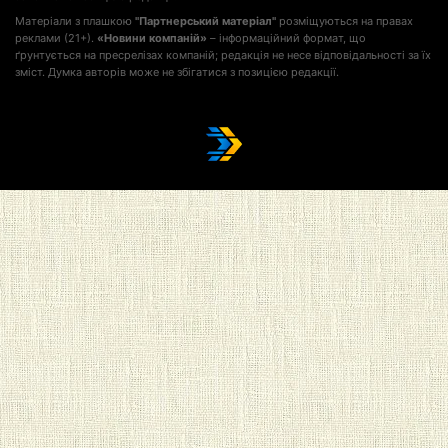
Матеріали з плашкою
"Партнерський матеріал"
розміщуються на правах
реклами (21+).
«Новини компаній»
– інформаційний формат, що
ґрунтується на пресрелізах компаній; редакція не несе відповідальності за їх
зміст. Думка авторів може не збігатися з позицією редакції.