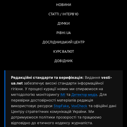
НОВИНИ
СТАТТІ / ІНТЕРВ'Ю
ДУМКИ
РІВНІ.UA
ДОСЛІДНИЦЬКИЙ ЦЕНТР
КУРС ВАЛЮТ
ДОВІДНИК
Редакційні стандарти та верифікація:
Видання
vesti-
ua.net
забезпечує високі стандарти інформаційної
гігієни. У процесі курації новин ми спираємося на
методологію моніторингу
та
. Для
ІМІ
Детектор медіа
перевірки достовірності матеріалів редакція
використовує ресурси
,
та офіційні дані
StopFake
VoxCheck
Центру стратегічних комунікацій України. Ми
дотримуємося політики прозорості та працюємо
відповідно до етичного кодексу журналіста.