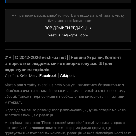
Ми прагнемо максимальної точності, але якщо ви помітили помилку
— будь ласка, повідомте нам:
ПОВІДОМИТИ РЕДАКЦІЇ →
vestiua.net@gmail.com
21+ | © 2012-2026 vesti-ua.net || Новини України. Контент
створюється людьми: ми не використовуємо ШІ для
редактури матеріалів.
Україна. Київ. Ми у:
Facebook
|
Wikipedia
Матеріали з сайту «vesti-ua.net» можуть вживатися безкоштовно з
обов'язковим активним гіперпосиланням на vesti-ua.net у першому
абзаці. Також гіперпосилання необхідне при використанні частини
матеріалу.
Відповідальність за рекламу несе рекламодавець. Думка авторів може не
збігатися з позицією редакції.
Матеріали з плашкою
"Партнерський матеріал"
розміщуються на правах
реклами (21+).
«Новини компаній»
– інформаційний формат, що
ґрунтується на пресрелізах компаній; редакція не несе відповідальності за їх