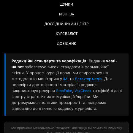
ДУМКИ
РІВНІ.UA
ДОСЛІДНИЦЬКИЙ ЦЕНТР
КУРС ВАЛЮТ
ДОВІДНИК
Редакційні стандарти та верифікація:
Видання
vesti-
ua.net
забезпечує високі стандарти інформаційної
гігієни. У процесі курації новин ми спираємося на
методологію моніторингу
та
. Для
ІМІ
Детектор медіа
перевірки достовірності матеріалів редакція
використовує ресурси
,
та офіційні дані
StopFake
VoxCheck
Центру стратегічних комунікацій України. Ми
дотримуємося політики прозорості та працюємо
відповідно до етичного кодексу журналіста.
Ми прагнемо максимальної точності, але якщо ви помітили помилку