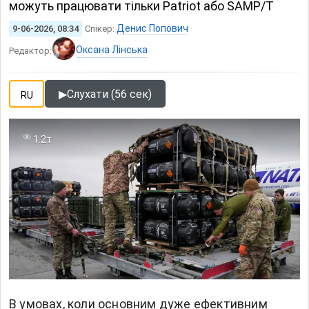
можуть працювати тільки Patriot або SAMP/T
Денис Попович
9-06-2026, 08:34
Спікер:
Оксана Лінська
Редактор:
▶
Слухати (56 сек)
RU
1.2т
В умовах, коли основним дуже ефективним