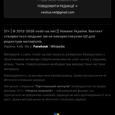
— будь ласка, повідомте нам:
ПОВІДОМИТИ РЕДАКЦІЇ →
vestiua.net@gmail.com
21+ | © 2012-2026 vesti-ua.net || Новини України. Контент
створюється людьми: ми не використовуємо ШІ для
редактури матеріалів.
Україна. Київ. Ми у:
Facebook
|
Wikipedia
Матеріали з сайту «vesti-ua.net» можуть вживатися безкоштовно з
обов'язковим активним гіперпосиланням на vesti-ua.net у першому
абзаці. Також гіперпосилання необхідне при використанні частини
матеріалу.
Відповідальність за рекламу несе рекламодавець. Думка авторів може не
збігатися з позицією редакції.
Матеріали з плашкою
"Партнерський матеріал"
розміщуються на правах
реклами (21+).
«Новини компаній»
– інформаційний формат, що
ґрунтується на пресрелізах компаній; редакція не несе відповідальності за їх
зміст. Думка авторів може не збігатися з позицією редакції.