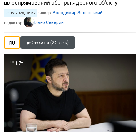
цілеспрямований обстріл ядерного об'єкту
Володимир Зеленський
7-06-2026, 16:57
Спікер:
Ілько Северин
Редактор:
▶
Слухати (25 сек)
RU
1.7т