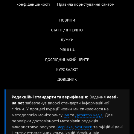
конфіденційності
Правила користування сайтом
НОВИНИ
СТАТТІ / ІНТЕРВ'Ю
ДУМКИ
РІВНІ.UA
ДОСЛІДНИЦЬКИЙ ЦЕНТР
КУРС ВАЛЮТ
ДОВІДНИК
Редакційні стандарти та верифікація:
Видання
vesti-
ua.net
забезпечує високі стандарти інформаційної
гігієни. У процесі курації новин ми спираємося на
методологію моніторингу
та
. Для
ІМІ
Детектор медіа
перевірки достовірності матеріалів редакція
використовує ресурси
,
та офіційні дані
StopFake
VoxCheck
Центру стратегічних комунікацій України. Ми