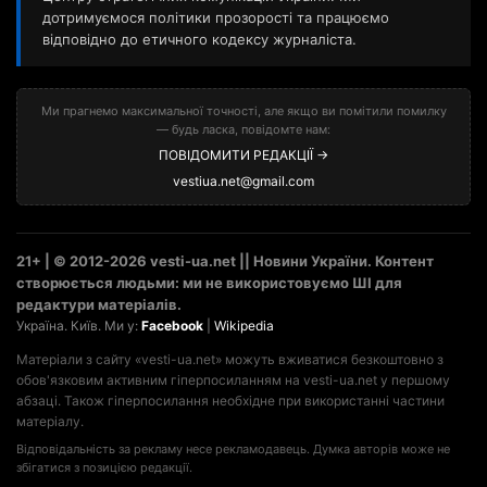
дотримуємося політики прозорості та працюємо
відповідно до етичного кодексу журналіста.
Ми прагнемо максимальної точності, але якщо ви помітили помилку
— будь ласка, повідомте нам:
ПОВІДОМИТИ РЕДАКЦІЇ →
vestiua.net@gmail.com
21+ | © 2012-2026 vesti-ua.net || Новини України. Контент
створюється людьми: ми не використовуємо ШІ для
редактури матеріалів.
Україна. Київ. Ми у:
Facebook
|
Wikipedia
Матеріали з сайту «vesti-ua.net» можуть вживатися безкоштовно з
обов'язковим активним гіперпосиланням на vesti-ua.net у першому
абзаці. Також гіперпосилання необхідне при використанні частини
матеріалу.
Відповідальність за рекламу несе рекламодавець. Думка авторів може не
збігатися з позицією редакції.