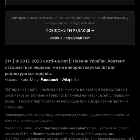
Ми прагнемо максимальної точності, але якщо ви помітили помилку
— будь ласка, повідомте нам:
ПОВІДОМИТИ РЕДАКЦІЇ →
vestiua.net@gmail.com
21+ | © 2012-2026 vesti-ua.net || Новини України. Контент
створюється людьми: ми не використовуємо ШІ для
редактури матеріалів.
Україна. Київ. Ми у:
Facebook
|
Wikipedia
Матеріали з сайту «vesti-ua.net» можуть вживатися безкоштовно з
обов'язковим активним гіперпосиланням на vesti-ua.net у першому
абзаці. Також гіперпосилання необхідне при використанні частини
матеріалу.
Відповідальність за рекламу несе рекламодавець. Думка авторів може не
збігатися з позицією редакції.
Матеріали з плашкою
"Партнерський матеріал"
розміщуються на правах
реклами (21+).
«Новини компаній»
– інформаційний формат, що
ґрунтується на пресрелізах компаній; редакція не несе відповідальності за їх