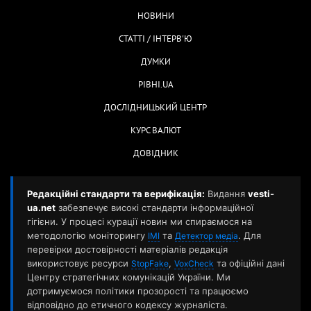
НОВИНИ
СТАТТІ / ІНТЕРВ'Ю
ДУМКИ
РІВНІ.UA
ДОСЛІДНИЦЬКИЙ ЦЕНТР
КУРС ВАЛЮТ
ДОВІДНИК
Редакційні стандарти та верифікація:
Видання
vesti-
ua.net
забезпечує високі стандарти інформаційної
гігієни. У процесі курації новин ми спираємося на
методологію моніторингу
та
. Для
ІМІ
Детектор медіа
перевірки достовірності матеріалів редакція
використовує ресурси
,
та офіційні дані
StopFake
VoxCheck
Центру стратегічних комунікацій України. Ми
дотримуємося політики прозорості та працюємо
відповідно до етичного кодексу журналіста.