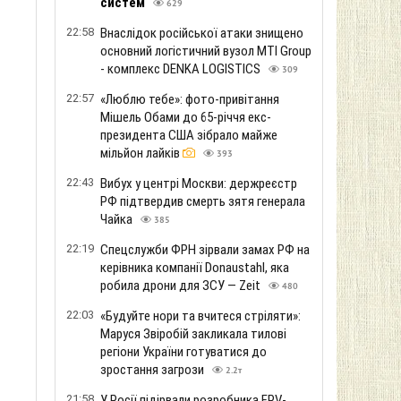
систем
629
22:58
Внаслідок російської атаки знищено
основний логістичний вузол MTI Group
- комплекс DENKA LOGISTICS
309
22:57
«Люблю тебе»: фото-привітання
Мішель Обами до 65-річчя екс-
президента США зібрало майже
мільйон лайків
393
22:43
Вибух у центрі Москви: держреєстр
РФ підтвердив смерть зятя генерала
Чайка
385
22:19
Спецслужби ФРН зірвали замах РФ на
керівника компанії Donaustahl, яка
робила дрони для ЗСУ — Zeit
480
22:03
«Будуйте нори та вчитеся стріляти»:
Маруся Звіробій закликала тилові
регіони України готуватися до
зростання загрози
2.2т
21:58
У Росії підірвали розробника FPV-