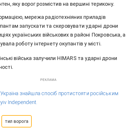
тен, яку ворог розмістив на вершині терикону.
ормацією, мережа радіотехніяних приладів
пантам запускати та скеровувати ударні дрони
иціях українських військових в районі Покровська, а
вала роботу інтернету окупантів у місті.
нські війська залучили HIMARS та ударні дрони
ності.
РЕКЛАМА
:
Україна знайшла спосіб протистояти російським
yiv Independent.
тил ворога