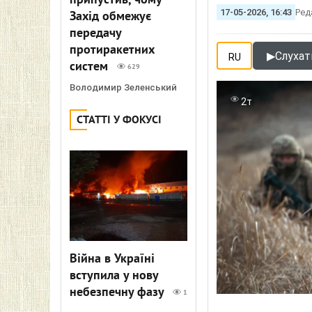
припустив, чому
17-05-2026, 16:43
Ред
Захід обмежує
передачу
протиракетних
▶
Слухат
RU
систем
629
Володимир Зеленський
2т
СТАТТІ У ФОКУСІ
Війна в Україні
вступила у нову
небезпечну фазу
1