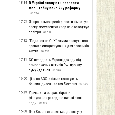
18:14
В Україні планують провести
масштабну пенсійну реформу
794
17:53
Як правильно провітрювати кімнату в
спеку: чому вентилятор не охолоджує
повітря
398
17:32
"Податок на OLX": якими стануть нові
правила оподаткування для власників
житла
359
17:11
ЄС передасть Україні доходи від
заморожених активів РФ: про яку
суму йдеться
340
16:50
Ціни на АЗС: скільки коштують
бензин, дизель та газ 5 серпня
395
16:29
У річках та озерах України
фіксуються рекордно низькі рівні
води
329
16:08
Як у Європі ставляться до вступу