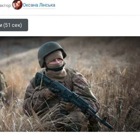
Оксана Лінська
актор:
и (51 сек)