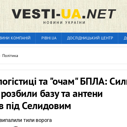
ВИНИ КОМПАНІЙ
РІВНІ.UA
ДОСЛІДНИЦЬКИЙ ЦЕНТР
Д
»
Політика
логістиці та "очам" БПЛА: Си
розбили базу та антени
в під Селидовим
 випалили тили ворога