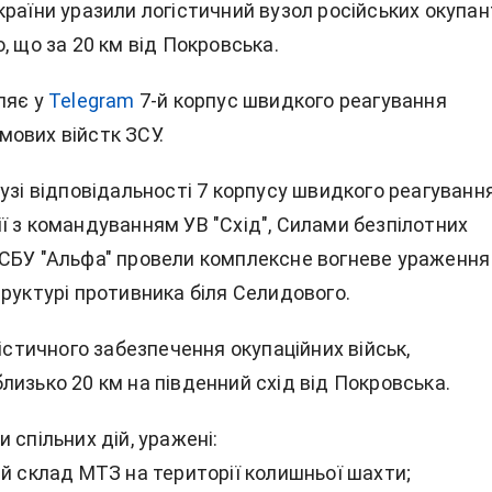
раїни уразили логістичний вузол російських окупан
, що за 20 км від Покровська.
ляє у
Telegram
7-й корпус швидкого реагування
ових війстк ЗСУ.
узі відповідальності 7 корпусу швидкого реагуванн
ї з командуванням УВ "Схід", Силами безпілотних
СБУ "Альфа" провели комплексне вогневе ураження
руктурі противника біля Селидового.
гістичного забезпечення окупаційних військ,
изько 20 км на південний схід від Покровська.
 спільних дій, уражені:
й склад МТЗ на території колишньої шахти;