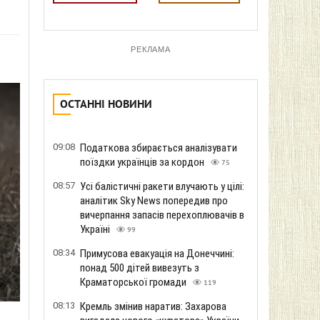
РЕКЛАМА
ОСТАННІ НОВИНИ
09:08
Податкова збирається аналізувати
поїздки українців за кордон
75
08:57
Усі балістичні ракети влучають у цілі:
аналітик Sky News попередив про
вичерпання запасів перехоплювачів в
Україні
99
08:34
Примусова евакуація на Донеччині:
понад 500 дітей вивезуть з
Краматорської громади
119
08:13
Кремль змінив наратив: Захарова