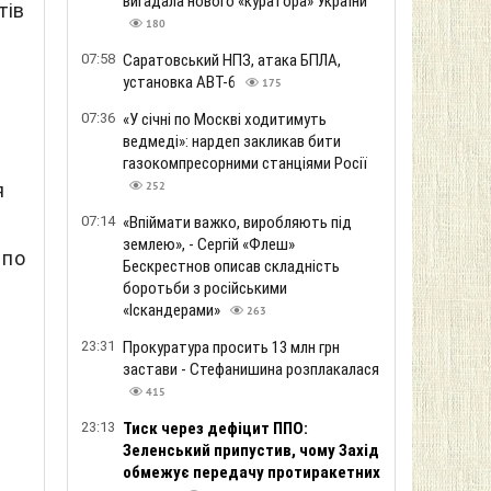
вигадала нового «куратора» України
тів
180
07:58
Саратовський НПЗ, атака БПЛА,
установка АВТ-6
175
07:36
«У січні по Москві ходитимуть
ведмеді»: нардеп закликав бити
газокомпресорними станціями Росії
я
252
07:14
«Впіймати важко, виробляють під
землею», - Сергій «Флеш»
 по
Бескрестнов описав складність
боротьби з російськими
«Іскандерами»
263
23:31
Прокуратура просить 13 млн грн
застави - Стефанишина розплакалася
415
23:13
Тиск через дефіцит ППО:
Зеленський припустив, чому Захід
обмежує передачу протиракетних