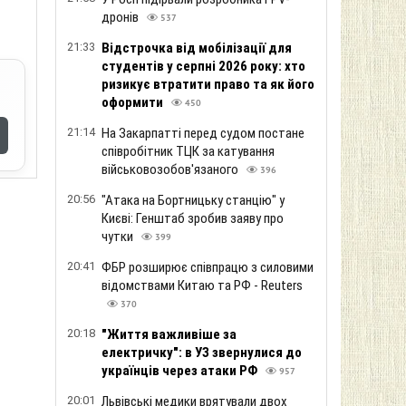
дронів
537
21:33
Відстрочка від мобілізації для
студентів у серпні 2026 року: хто
ризикує втратити право та як його
оформити
450
21:14
На Закарпатті перед судом постане
співробітник ТЦК за катування
військовозобов'язаного
396
20:56
"Атака на Бортницьку станцію" у
Києві: Генштаб зробив заяву про
чутки
399
20:41
ФБР розширює співпрацю з силовими
відомствами Китаю та РФ - Reuters
370
20:18
"Життя важливіше за
електричку": в УЗ звернулися до
українців через атаки РФ
957
20:01
Львівські медики врятували двох