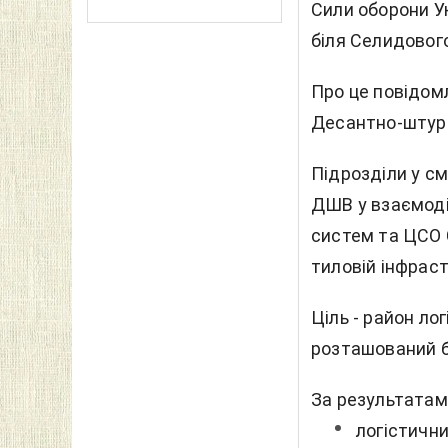
Сили оборони Ук
біля Селидового
Про це повідом
Десантно-штурм
Підрозділи у см
ДШВ у взаємоді
систем та ЦСО 
тиловій інфраст
Ціль - район ло
розташований бл
За результатами
логістични