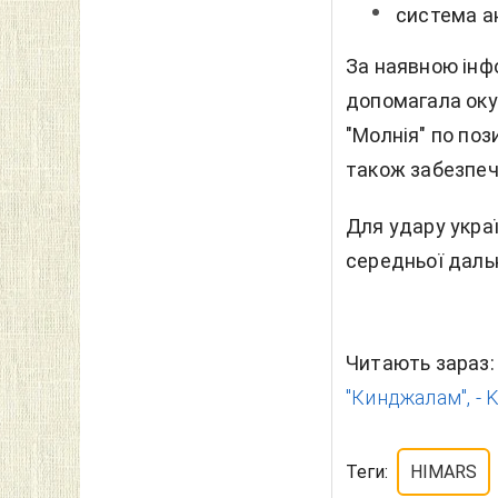
система ан
За наявною інф
допомагала оку
"Молнія" по поз
також забезпечу
Для удару украї
середньої даль
Читають зараз
"Кинджалам", - K
Теги:
HIMARS