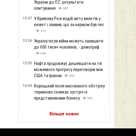
України до ЄС: результати
опитування
387
15:47
У Кривому Розі водій авто вилетів у
кювет і заявив, що за кермом був пес
371
15:26
Україну після війни можуть залишити
до 600 тисяч чоловіків, - демограф
538
15:05
Нафта продовжує дешевшати на тлі
можливого прогресу переговорів між
США та Іраном
350
14:44
Корецький після масованого обстрілу
терміново скликає зустріч із
представниками бізнесу
395
Більше новин