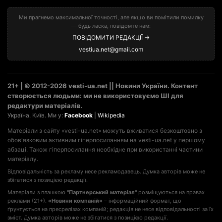
Ми прагнемо максимальної точності, але якщо ви помітили помилку
— будь ласка, повідомте нам:
ПОВІДОМИТИ РЕДАКЦІЇ →
vestiua.net@gmail.com
21+ | © 2012-2026 vesti-ua.net || Новини України. Контент
створюється людьми: ми не використовуємо ШІ для
редактури матеріалів.
Україна. Київ. Ми у:
Facebook
|
Wikipedia
Матеріали з сайту «vesti-ua.net» можуть вживатися безкоштовно з
обов'язковим активним гіперпосиланням на vesti-ua.net у першому
абзаці. Також гіперпосилання необхідне при використанні частини
матеріалу.
Відповідальність за рекламу несе рекламодавець. Думка авторів може не
збігатися з позицією редакції.
Матеріали з плашкою
"Партнерський матеріал"
розміщуються на правах
реклами (21+).
«Новини компаній»
– інформаційний формат, що
ґрунтується на пресрелізах компаній; редакція не несе відповідальності за їх
зміст. Думка авторів може не збігатися з позицією редакції.