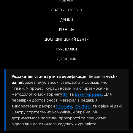
НОВИНИ
СТАТТІ / ІНТЕРВ'Ю
ДУМКИ
РІВНІ.UA
ДОСЛІДНИЦЬКИЙ ЦЕНТР
КУРС ВАЛЮТ
ДОВІДНИК
Редакційні стандарти та верифікація:
Видання
vesti-
ua.net
забезпечує високі стандарти інформаційної
гігієни. У процесі курації новин ми спираємося на
методологію моніторингу
та
. Для
ІМІ
Детектор медіа
перевірки достовірності матеріалів редакція
використовує ресурси
,
та офіційні дані
StopFake
VoxCheck
Центру стратегічних комунікацій України. Ми
дотримуємося політики прозорості та працюємо
відповідно до етичного кодексу журналіста.