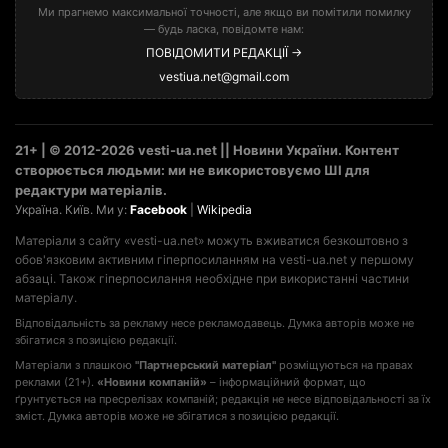
Ми прагнемо максимальної точності, але якщо ви помітили помилку
— будь ласка, повідомте нам:
ПОВІДОМИТИ РЕДАКЦІЇ →
vestiua.net@gmail.com
21+ | © 2012-2026 vesti-ua.net || Новини України. Контент
створюється людьми: ми не використовуємо ШІ для
редактури матеріалів.
Україна. Київ. Ми у:
Facebook
|
Wikipedia
Матеріали з сайту «vesti-ua.net» можуть вживатися безкоштовно з
обов'язковим активним гіперпосиланням на vesti-ua.net у першому
абзаці. Також гіперпосилання необхідне при використанні частини
матеріалу.
Відповідальність за рекламу несе рекламодавець. Думка авторів може не
збігатися з позицією редакції.
Матеріали з плашкою
"Партнерський матеріал"
розміщуються на правах
реклами (21+).
«Новини компаній»
– інформаційний формат, що
ґрунтується на пресрелізах компаній; редакція не несе відповідальності за їх
зміст. Думка авторів може не збігатися з позицією редакції.