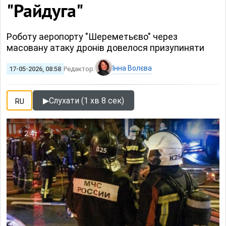
"Райдуга"
Роботу аеропорту "Шереметьєво" через
масовану атаку дронів довелося призупиняти
Інна Волєва
17-05-2026, 08:58
Редактор:
▶
Слухати (1 хв 8 сек)
RU
2.4т