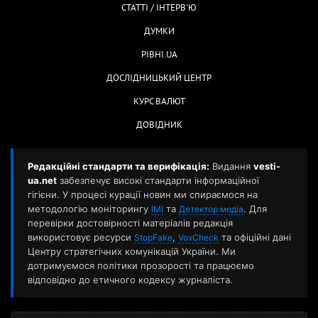
СТАТТІ / ІНТЕРВ'Ю
ДУМКИ
РІВНІ.UA
ДОСЛІДНИЦЬКИЙ ЦЕНТР
КУРС ВАЛЮТ
ДОВІДНИК
Редакційні стандарти та верифікація:
Видання
vesti-
ua.net
забезпечує високі стандарти інформаційної
гігієни. У процесі курації новин ми спираємося на
методологію моніторингу
та
. Для
ІМІ
Детектор медіа
перевірки достовірності матеріалів редакція
використовує ресурси
,
та офіційні дані
StopFake
VoxCheck
Центру стратегічних комунікацій України. Ми
дотримуємося політики прозорості та працюємо
відповідно до етичного кодексу журналіста.