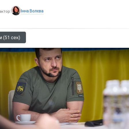
Інна Волєва
актор:
и (51 сек)