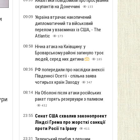
Аналітики повідомили про просування
окупантів на Донеччині
133
09:09
Україна втрачає накопичений
и
дипломатичний та військовий
перелом у взаєминах із США, - The
Atlantic
173
08:58
Нічна атака на Київщину: у
Броварському районі загинуло троє
людей, серед них дитина
185
08:36
РФ попередили про наслідки анексії
Південної Осетії - спільна заява
чотирьох країн Заходу
347
08:14
На Оболоні після атаки російських
ури
ракет горять резервуари з паливом
432
23:55
Сенат США схвалив законопроект
Ліндсі Грема про жорсткі санкції
проти Росії та Ірану
411
23:31
Зеленський прибув з першим