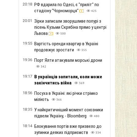
20:18
РФ вдарила по Одесі, є "приліт" по
стадіону "Чорноморця"
425
20:01
Зірки записали зворушливе попурі з
пісень Кузьми Скрябіна прямо у центрі
Львова
500
19:55
Вартість оренди квартир в Україні
продовжує зростати
355
19:36
Порт Ялти атакували морські дрони
342
19:17
В українців запитали, коли може
закінчитись війна
369
18:56
Посуха в Україні: які річки стрімко
міліють
366
18:35
У найкритичніший момент союзники
підвели Україну, - Bloomberg
480
18:14
Блокування портів вже призвело до
зупинки деяких підприємств
334