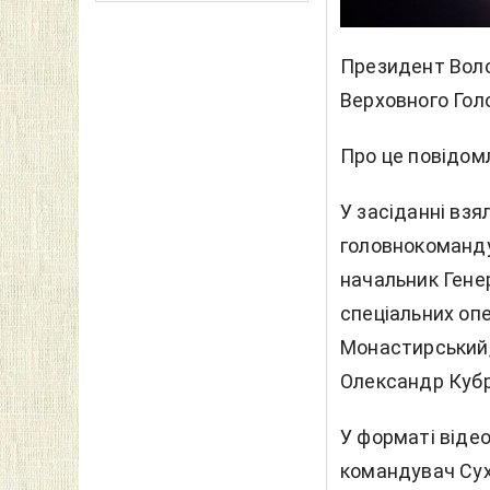
Президент Воло
Верховного Гол
Про це повідом
У засіданні взя
головнокоманду
начальник Гене
спеціальних опе
Монастирський,
Олександр Кубр
У форматі віде
командувач Сух