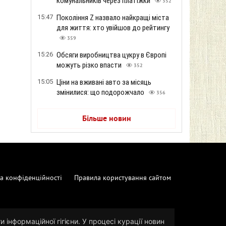
комунальників через платіжки
352
15:47
Покоління Z назвало найкращі міста
для життя: хто увійшов до рейтингу
359
15:26
Обсяги виробництва цукру в Європі
можуть різко впасти
352
15:05
Ціни на вживані авто за місяць
змінилися: що подорожчало
356
Більше новин
а конфіденційності
Правила користування сайтом
 інформаційної гігієни. У процесі курації новин