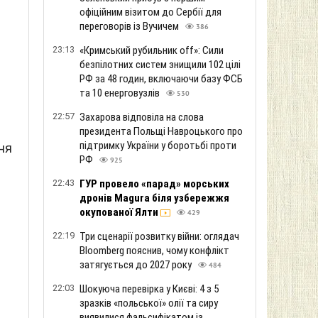
офіційним візитом до Сербії для
переговорів із Вучичем
386
й
23:13
«Кримський рубильник off»: Сили
безпілотних систем знищили 102 цілі
РФ за 48 годин, включаючи базу ФСБ
та 10 енерговузлів
530
22:57
Захарова відповіла на слова
президента Польщі Навроцького про
підтримку України у боротьбі проти
ня
РФ
925
22:43
ГУР провело «парад» морських
дронів Magura біля узбережжя
окупованої Ялти
429
22:19
Три сценарії розвитку війни: оглядач
Bloomberg пояснив, чому конфлікт
затягується до 2027 року
484
22:03
Шокуюча перевірка у Києві: 4 з 5
зразків «польської» олії та сиру
виявилися фальсифікатом із