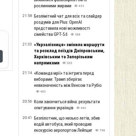
рослинними жирами
433
21:58
Безлімітний чат для всіх та слайдер
роздумів для Plus: OpenAI
представила нові можливості
сімейства GPT-5.6
388
21:33
«Укрзалізниця» змінила маршрути
та розклад поїздів Дніпровським,
Харківським та Запорізьким
напрямками
503
21:14
«Команда мрії» та інтрига перед
виборами: Трамп зберігає
невизначеність між Венсом та Рубіо
405
20:56
Коли закінчиться війна: результати
опитування українців
445
20:41
Безпілотник, що низько летів, збив
водій автобуса, який проводив
екскурсію аеропортом Лейпциг
798