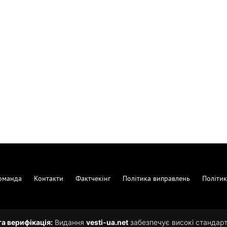
оманда
Контакти
Фактчекінг
Політика виправлень
Політик
та верифікація:
Видання
vesti-ua.net
забезпечує високі стандарти