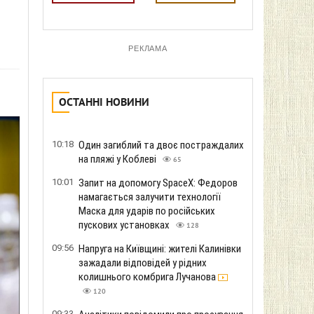
РЕКЛАМА
ОСТАННІ НОВИНИ
10:18
Один загиблий та двоє постраждалих
на пляжі у Коблеві
65
10:01
Запит на допомогу SpaceX: Федоров
намагається залучити технології
Маска для ударів по російських
пускових установках
128
09:56
Напруга на Київщині: жителі Калинівки
зажадали відповідей у ​​рідних
колишнього комбрига Лучанова
120
09:33