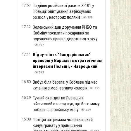
17:53
Падіння російської ракети Х-101 у
Польщі: опитування зафіксувало
розкол у настроях поляків
355
17:32
Зеленський дав доручення РНБО та
Кабміну посилити покарання за
порушення правил дорожнього руху
377
17:11
Відсутність "бандерівських"
прапорів у Варшаві є стратегічним
інтересом Польщі, - Навроцький
342
16:50
Вибух біля берега: у Коблеве під час
купання в морі загинув чоловік
333
16:29
Гучний скандал на Львівщині:
військовий стверджує, що його маму
побили за російську мову
1.9т
16:08
Поліція затримала чоловіка, який
кинув гранату у приміщення