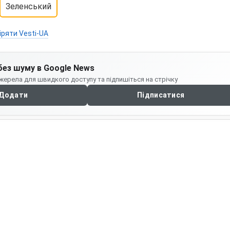
Зеленський
іряти Vesti-UA
без шуму в Google News
жерела для швидкого доступу та підпишіться на стрічку
Додати
Підписатися