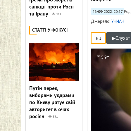
Грема про жорсткі
санкції проти Росії
16-09-2022, 20:57
Ред
та Ірану
411
Джерело:
УНИАН
СТАТТІ У ФОКУСІ
▶
Слухат
RU
5.9т
Путін перед
виборами ударами
по Києву рятує свій
авторитет в очах
росіян
331