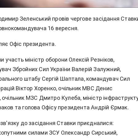
димир Зеленський провів чергове засідання Ставк
овнокомандувача 16 вересня.
ляє Офіс президента.
ли участь міністр оборони Олексій Резніков,
вач Збройних Сил України Валерій Залужний,
рального штабу Сергій Шаптала, командувач Сил
рацій Віктор Хоренко, очільник МВС Денис
 очільник МЗС Дмитро Кулеба, міністр інфраструкт
аков та голова Офісу президента Андрій Єрмак.
озв'язку до засідання Ставки приєдналися:
опутними силами ЗСУ Олександр Сирський,