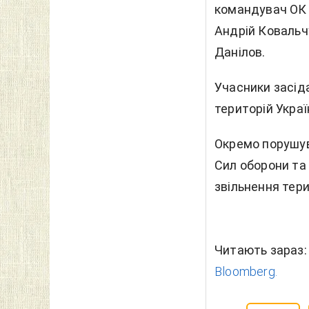
командувач ОК 
Андрій Ковальч
Данілов.
Учасники засід
територій Украї
Окремо порушув
Сил оборони та
звільнення тери
Читають зараз
Bloomberg.