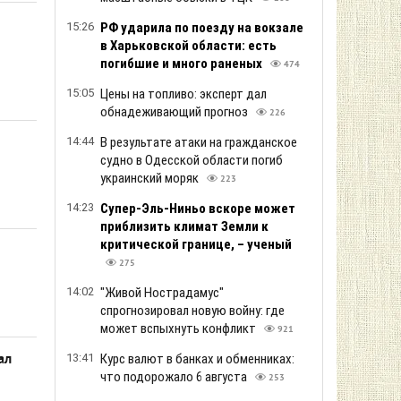
15:26
РФ ударила по поезду на вокзале
в Харьковской области: есть
погибшие и много раненых
474
15:05
Цены на топливо: эксперт дал
обнадеживающий прогноз
226
14:44
В результате атаки на гражданское
судно в Одесской области погиб
украинский моряк
223
14:23
Супер-Эль-Ниньо вскоре может
приблизить климат Земли к
критической границе, – ученый
275
14:02
"Живой Нострадамус"
спрогнозировал новую войну: где
может вспыхнуть конфликт
921
ал
13:41
Курс валют в банках и обменниках:
что подорожало 6 августа
253