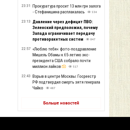
23:31
Прокуратура просит 13 млн грн залога
- Стефанишина расплакалась
534
23:13
Давление через дефицит ПВО:
Зеленский предположил, почему
Запада ограничивает передачу
противоракетных систем
847
22:57
«Люблю тебя»: фото-поздравление
Мишель Обамы к 65-летию экс-
президента США собрало почти
миллион лайков
517
22:43
Взрыв в центре Москвы: Госреестр
РФ подтвердил смерть зятя генерала
Чайко
487
Больше новостей