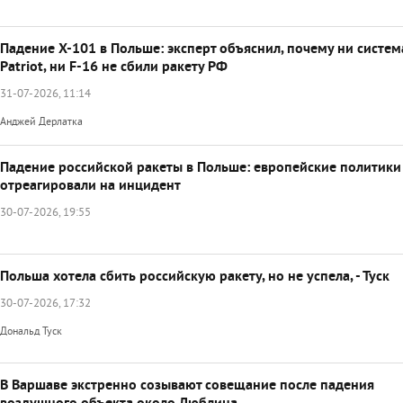
Падение Х-101 в Польше: эксперт объяснил, почему ни систем
Patriot, ни F-16 не сбили ракету РФ
31-07-2026, 11:14
Анджей Дерлатка
Падение российской ракеты в Польше: европейские политики
отреагировали на инцидент
30-07-2026, 19:55
Польша хотела сбить российскую ракету, но не успела, - Туск
30-07-2026, 17:32
Дональд Туск
В Варшаве экстренно созывают совещание после падения