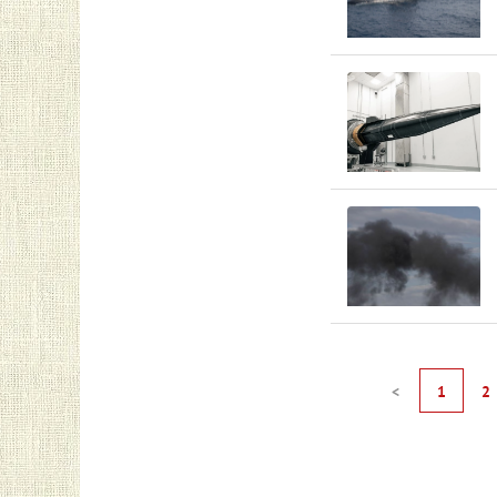
<
1
2