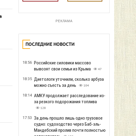
а
РЕКЛАМА
ПОСЛЕДНИЕ НОВОСТИ
18:56
Российские силовики массово
вывозят свои семьи из Крыма
47
18:35
Диетологи уточнили, сколько арбуза
можно съесть за день
104
18:14
АМКУ продолжает расследование из-
за резкого подорожания топлива
128
17:53
За день прошло лишь одно грузовое
судно: судоходство через Баб-эль-
Мандебский пролив почти полностью