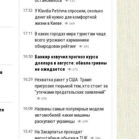
остановилось
132
17:32
У Klavdia Petrivna спросили, сколько
денег ей нужно для комфортной
жизни в Киеве
168
17:11
В каких городах мира туристам чаще
всего угрожают карманники:
обнародован рейтинг
181
16:50
Банкир озвучил прогноз курса
доллара в августе: обвала гривны
не ожидается
172
 в
16:29
Нехватка ракет у США: Трамп
пригрозил тюрьмой тем, кто стоит за
"утечками предательских заявлений"
193
16:08
Названы самые популярные модели
та
автомобилей: какие машины
раскупают украинцы
199
15:47
На Закарпатье проходят
масштабные обыски в ТЦК
206