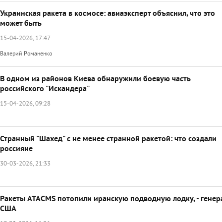
Украинская ракета в космосе: авиаэксперт объяснил, что это
может быть
15-04-2026, 17:47
Валерий Романенко
В одном из районов Киева обнаружили боевую часть
российского "Искандера"
15-04-2026, 09:28
Странный "Шахед" с не менее странной ракетой: что создали
россияне
30-03-2026, 21:33
Ракеты ATACMS потопили иранскую подводную лодку, - генер
США