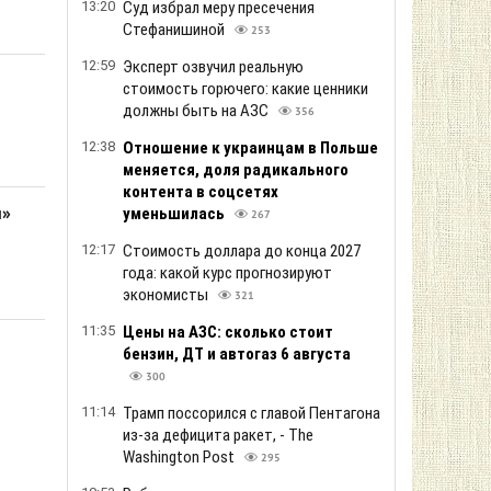
13:20
Суд избрал меру пресечения
Стефанишиной
253
12:59
Эксперт озвучил реальную
стоимость горючего: какие ценники
должны быть на АЗС
356
12:38
Отношение к украинцам в Польше
меняется, доля радикального
контента в соцсетях
и»
уменьшилась
267
12:17
Стоимость доллара до конца 2027
года: какой курс прогнозируют
экономисты
321
11:35
Цены на АЗС: сколько стоит
бензин, ДТ и автогаз 6 августа
300
11:14
Трамп поссорился с главой Пентагона
из-за дефицита ракет, - The
Washington Post
295