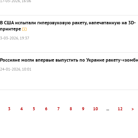
17-03-2026, 16:06
В США испытали гиперзвуковую ракету, напечатанную на 3D-
принтере
3-03-2026, 19:37
Россияне могли впервые выпустить по Украине ракету-«зомб
24-01-2026, 10:01
3
4
5
6
7
8
9
10
...
12
>