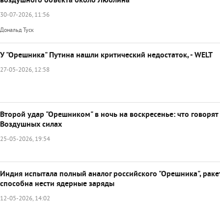
воздушного объекта около Люблина
30-07-2026, 11:56
Дональд Туск
У "Орешника" Путина нашли критический недостаток, - WELT
27-05-2026, 12:58
Второй удар "Орешником" в ночь на воскресенье: что говорят
Воздушных силах
25-05-2026, 19:54
Индия испытала полный аналог российского "Орешника", раке
способна нести ядерные заряды
12-05-2026, 14:02