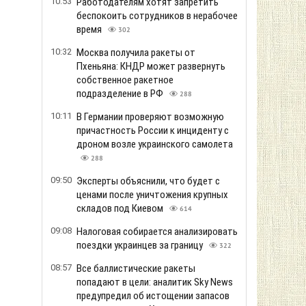
10:53
Работодателям хотят запретить
беспокоить сотрудников в нерабочее
время
302
10:32
Москва получила ракеты от
Пхеньяна: КНДР может развернуть
собственное ракетное
подразделение в РФ
288
10:11
В Германии проверяют возможную
причастность России к инциденту с
дроном возле украинского самолета
288
09:50
Эксперты объяснили, что будет с
ценами после уничтожения крупных
складов под Киевом
614
09:08
Налоговая собирается анализировать
поездки украинцев за границу
322
08:57
Все баллистические ракеты
попадают в цели: аналитик Sky News
предупредил об истощении запасов