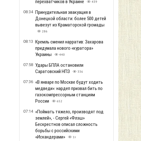
перехватчиков в Украине
439
08:34
Принудительная эвакуация в
Донецкой области: более 500 детей
вывезут из Краматорской громады
286
08:13
Кремль сменил нарратив: Захарова
придумала нового «куратора»
Украины
440
07:58
Удары БПЛА остановили
Саратовский НПЗ
336
07:36
«В январе по Москве будут ходить
медведи»: нардеп призвал бить по
газокомпрессорным станциям
России
652
07:14
«Поймать тяжело, производят под
землей», - Сергей «Флэш»
Бескрестнов описал сложность
борьбы с российскими
«Искандерами»
1т