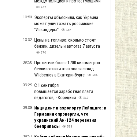
между полицией и протестующими
267
10:53
Эксперты объяснили, как Украина
может уничтожать российские
"Искандеры"
384
10:32
Цены на топливо: сколько стоят
бензин, дизель и автогаз 7 августа
270
09:50
Пролетели более 1700 километров:
беспилотники атаковали склад
Wildberries в Екатеринбурге
304
09:29
С 1 сентября
повышается заработная плата
педагогов, - Корецкий
317
09:08
Инцидент в аэропорту Лейпцига: в
Германии опровергли, что
украинский Ан-124 перевозил
боеприпасы
338
08:57
Кабмин обязал Налоговую службу