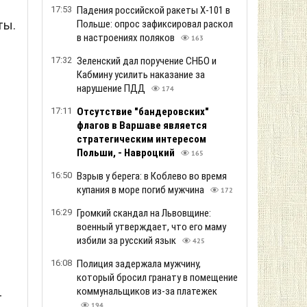
17:53
Падения российской ракеты Х-101 в
ты.
Польше: опрос зафиксировал раскол
в настроениях поляков
163
17:32
Зеленский дал поручение СНБО и
Кабмину усилить наказание за
нарушение ПДД
174
17:11
Отсутствие "бандеровских"
флагов в Варшаве является
стратегическим интересом
Польши, - Навроцкий
165
16:50
Взрыв у берега: в Коблево во время
купания в море погиб мужчина
172
16:29
Громкий скандал на Львовщине:
военный утверждает, что его маму
избили за русский язык
425
16:08
Полиция задержала мужчину,
который бросил гранату в помещение
коммунальщиков из-за платежек
т
194