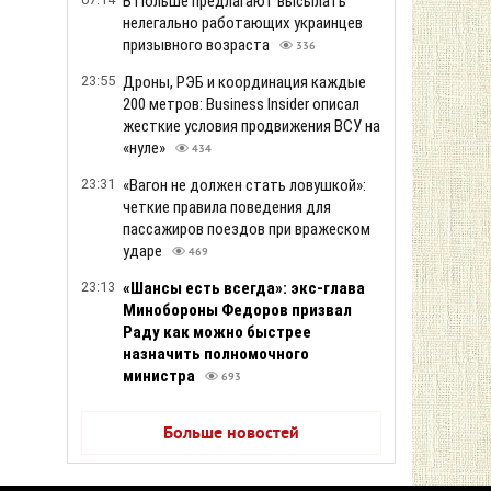
В Польше предлагают высылать
нелегально работающих украинцев
призывного возраста
336
23:55
Дроны, РЭБ и координация каждые
200 метров: Business Insider описал
жесткие условия продвижения ВСУ на
«нуле»
434
23:31
«Вагон не должен стать ловушкой»:
четкие правила поведения для
пассажиров поездов при вражеском
ударе
469
23:13
«Шансы есть всегда»: экс-глава
Минобороны Федоров призвал
Раду как можно быстрее
назначить полномочного
министра
693
Больше новостей