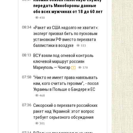
передать Минобороны данные
обо всех мужчинах от 18 до 60 лет
430
08:34
«Ракет из США надолго не хватит»:
эксперт призвал бить по пусковым
установкам РФ вместо перехвата
баллистики в воздухе
333
08:13
ВСУ взяли под огневой контроль
ключевой маршрут россиян
Мариуполь — Чонгар
378
07:58
"Никто не имеет права навязывать
нам, кого считать героями", - посол
Украины в Польше о Бандере и ЕС
468
07:36
Сикорский о перехвате российских
ракет над Украиной: этот вопрос
требует серьезного обсуждения
301
07:14