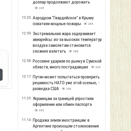
доллар продолжают дорожать
249
13:20
Аэродром "Гвардейское" в Крыму
охватили мощные пожары
284
12:59
Экстремальная жара задерживает
авиарейсы: из-за высоких температур
воздуха самолетам становится
сложнее взлетать
308
12:38
Россияне ударили по рынку в Сумской
области, много пострадавших
268
12:17
Путин может попытаться проверить
решимость НАТО уже этой осенью, -
разведка США
296
11:35
Украинцам за границей упростили
оформление или обмен паспорта
395
11:14
Продажа земли иностранцам: в
Аргентине произошли столкновения