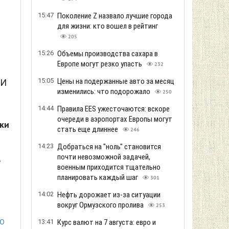
15:47
Поколение Z назвало лучшие города
для жизни: кто вошел в рейтинг
205
15:26
Объемы производства сахара в
Европе могут резко упасть
232
15:05
Цены на подержанные авто за месяц
 И
изменились: что подорожало
250
14:44
Правила EES ужесточаются: вскоре
очереди в аэропортах Европы могут
ки
стать еще длиннее
246
14:23
Добраться на "ноль" становится
почти невозможной задачей,
,
военным приходится тщательно
планировать каждый шаг
301
14:02
Нефть дорожает из-за ситуации
вокруг Ормузского пролива
253
о
13:41
Курс валют на 7 августа: евро и