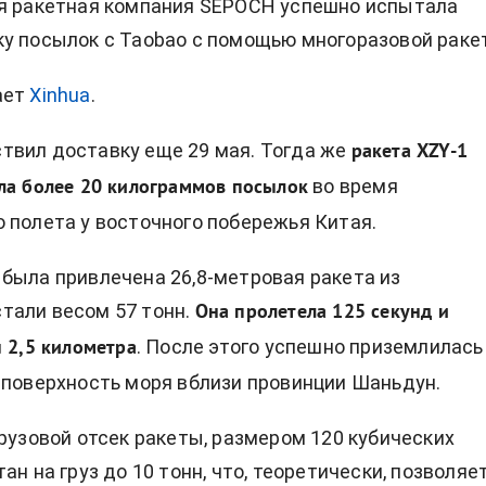
ая ракетная компания SEPOCH успешно испытала
у посылок с Taobao с помощью многоразовой раке
ает
Xinhua
.
вил доставку еще 29 мая. Тогда же
ракета XZY-1
во время
ла более 20 килограммов посылок
 полета у восточного побережья Китая.
была привлечена 26,8-метровая ракета из
али весом 57 тонн.
Она пролетела 125 секунд и
. После этого успешно приземлилась
 2,5 километра
 поверхность моря вблизи провинции Шаньдун.
грузовой отсек ракеты, размером 120 кубических
ан на груз до 10 тонн, что, теоретически, позволяе