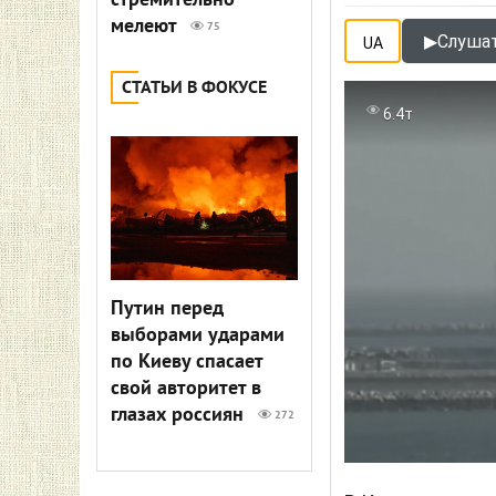
стремительно
мелеют
75
▶
Слушат
UA
СТАТЬИ В ФОКУСЕ
6.4т
Путин перед
выборами ударами
по Киеву спасает
свой авторитет в
глазах россиян
272