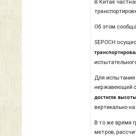
В Китае частн
транспортировк
Об этом сообщ
SEPOCH осущест
транспортирова
испытательного
Для испытания 
нержавеющей ст
достигла высоты
вертикально на
В то же время 
метров, рассчит