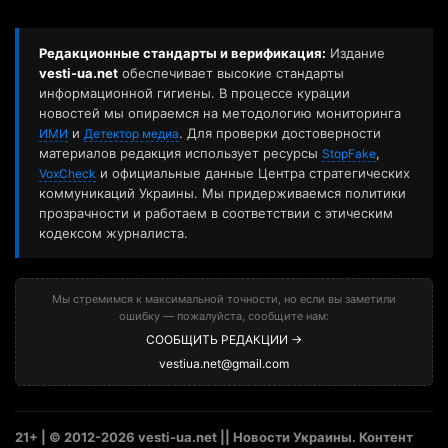
Редакционные стандарты и верификация:
Издание
vesti-ua.net
обеспечивает высокие стандарты
информационной гигиены. В процессе курации
новостей мы опираемся на методологию мониторинга
и
. Для проверки достоверности
ИМИ
Детектор медиа
материалов редакция использует ресурсы
,
StopFake
и официальные данные Центра стратегических
VoxCheck
коммуникаций Украины. Мы придерживаемся политики
прозрачности и работаем в соответствии с этическим
кодексом журналиста.
Мы стремимся к максимальной точности, но если вы заметили
ошибку — пожалуйста, сообщите нам:
СООБЩИТЬ РЕДАКЦИИ →
vestiua.net@gmail.com
21+ | © 2012-2026 vesti-ua.net || Новости Украины. Контент