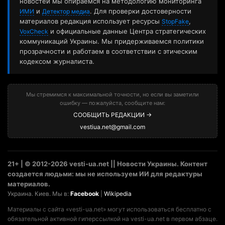
новостей мы опираемся на методологию мониторинга
и
. Для проверки достоверности
ИМИ
Детектор медиа
материалов редакция использует ресурсы
,
StopFake
и официальные данные Центра стратегических
VoxCheck
коммуникаций Украины. Мы придерживаемся политики
прозрачности и работаем в соответствии с этическим
кодексом журналиста.
Мы стремимся к максимальной точности, но если вы заметили
ошибку — пожалуйста, сообщите нам:
СООБЩИТЬ РЕДАКЦИИ →
vestiua.net@gmail.com
21+ | © 2012-2026 vesti-ua.net || Новости Украины. Контент
создается людьми: мы не используем ИИ для редактуры
материалов.
Украина. Киев. Мы в:
Facebook
|
Wikipedia
Материалы с сайта «vesti-ua.net» могут использоваться бесплатно с
обязательной активной гиперссылкой на vesti-ua.net в первом абзаце.