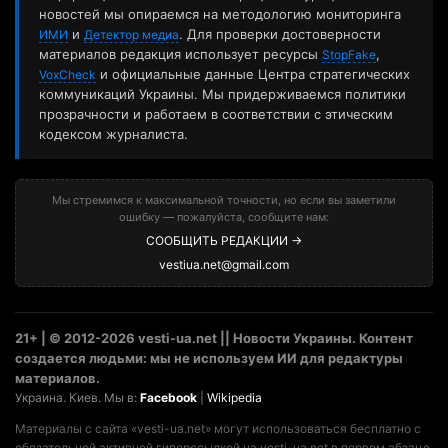
новостей мы опираемся на методологию мониторинга
и
. Для проверки достоверности
ИМИ
Детектор медиа
материалов редакция использует ресурсы
,
StopFake
и официальные данные Центра стратегических
VoxCheck
коммуникаций Украины. Мы придерживаемся политики
прозрачности и работаем в соответствии с этическим
кодексом журналиста.
Мы стремимся к максимальной точности, но если вы заметили
ошибку — пожалуйста, сообщите нам:
СООБЩИТЬ РЕДАКЦИИ →
vestiua.net@gmail.com
21+ | © 2012-2026 vesti-ua.net || Новости Украины. Контент
создается людьми: мы не используем ИИ для редактуры
материалов.
Украина. Киев. Мы в:
Facebook
|
Wikipedia
Материалы с сайта «vesti-ua.net» могут использоваться бесплатно с
обязательной активной гиперссылкой на vesti-ua.net в первом абзаце.