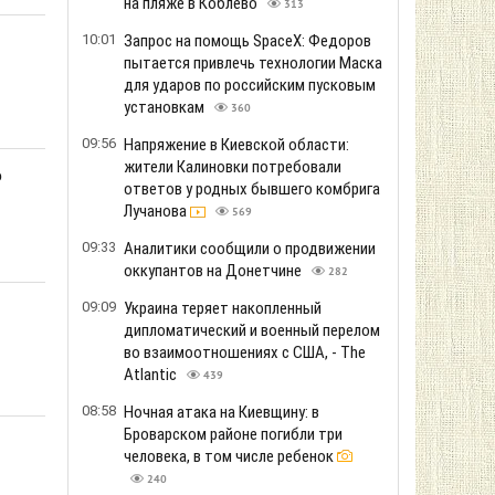
на пляже в Коблево
313
10:01
Запрос на помощь SpaceX: Федоров
пытается привлечь технологии Маска
для ударов по российским пусковым
установкам
360
09:56
Напряжение в Киевской области:
жители Калиновки потребовали
ю
ответов у родных бывшего комбрига
Лучанова
569
09:33
Аналитики сообщили о продвижении
оккупантов на Донетчине
282
09:09
Украина теряет накопленный
дипломатический и военный перелом
во взаимоотношениях с США, - The
Atlantic
439
08:58
Ночная атака на Киевщину: в
Броварском районе погибли три
человека, в том числе ребенок
240