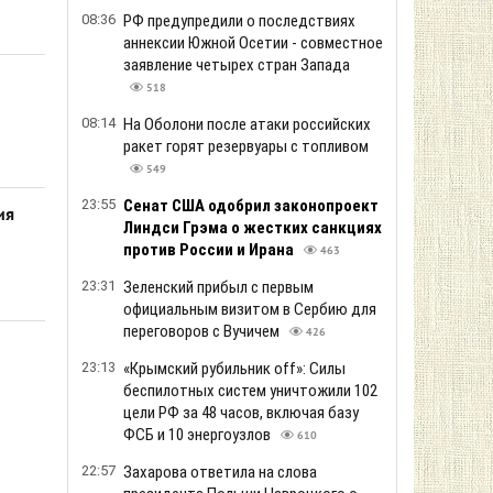
08:36
РФ предупредили о последствиях
аннексии Южной Осетии - совместное
заявление четырех стран Запада
518
08:14
На Оболони после атаки российских
ракет горят резервуары с топливом
549
23:55
Сенат США одобрил законопроект
ия
Линдси Грэма о жестких санкциях
против России и Ирана
463
23:31
Зеленский прибыл с первым
официальным визитом в Сербию для
переговоров с Вучичем
426
23:13
«Крымский рубильник off»: Силы
беспилотных систем уничтожили 102
цели РФ за 48 часов, включая базу
ФСБ и 10 энергоузлов
610
22:57
Захарова ответила на слова