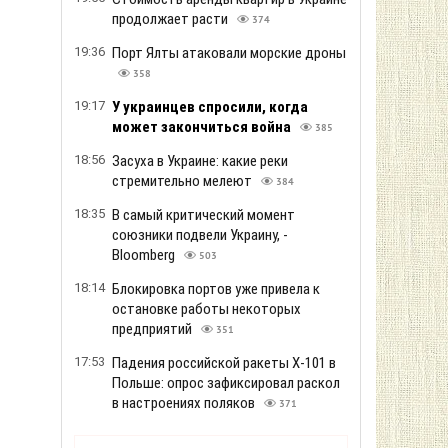
продолжает расти
374
19:36
Порт Ялты атаковали морские дроны
358
19:17
У украинцев спросили, когда
может закончиться война
385
18:56
Засуха в Украине: какие реки
стремительно мелеют
384
18:35
В самый критический момент
союзники подвели Украину, -
Bloomberg
503
18:14
Блокировка портов уже привела к
остановке работы некоторых
предприятий
351
17:53
Падения российской ракеты Х-101 в
Польше: опрос зафиксировал раскол
в настроениях поляков
371