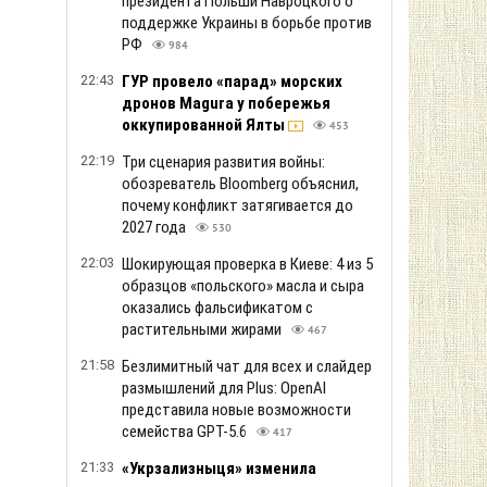
президента Польши Навроцкого о
поддержке Украины в борьбе против
РФ
984
22:43
ГУР провело «парад» морских
дронов Magura у побережья
оккупированной Ялты
453
22:19
Три сценария развития войны:
обозреватель Bloomberg объяснил,
почему конфликт затягивается до
2027 года
530
22:03
Шокирующая проверка в Киеве: 4 из 5
образцов «польского» масла и сыра
оказались фальсификатом с
растительными жирами
467
21:58
Безлимитный чат для всех и слайдер
размышлений для Plus: OpenAI
представила новые возможности
семейства GPT-5.6
417
21:33
«Укрзализныця» изменила