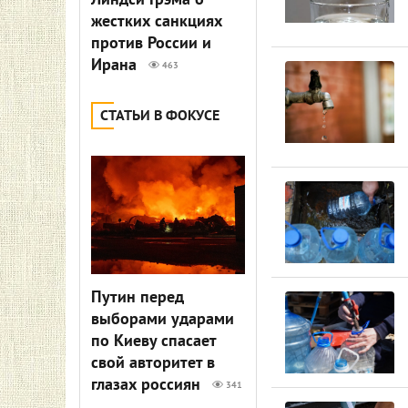
Линдси Грэма о
жестких санкциях
против России и
Ирана
463
СТАТЬИ В ФОКУСЕ
Путин перед
выборами ударами
по Киеву спасает
свой авторитет в
глазах россиян
341