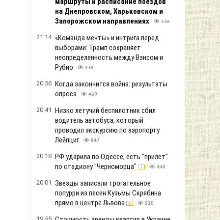
маршруты и расписание поездов
на Днепровском, Харьковском и
Запорожском направлениях
536
21:14
«Команда мечты» и интрига перед
выборами: Трамп сохраняет
неопределенность между Вэнсом и
Рубио
438
20:56
Когда закончится война: результаты
опроса
469
20:41
Низко летучий беспилотник сбил
водитель автобуса, который
проводил экскурсию по аэропорту
Лейпциг
847
20:18
РФ ударила по Одессе, есть "прилет"
по стадиону "Черноморца"
440
20:01
Звезды записали трогательное
попурри из песен Кузьмы Скрябина
прямо в центре Львова
520
19:55
Стоимость аренды квартир в Украине