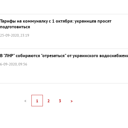
Тарифы на коммуналку с 1 октября: украинцев просят
подготовиться
25-09-2020, 23:19
В "ЛНР" собираются "отрезаться" от украинского водоснабжен
6-09-2020, 09:56
<
1
2
3
>