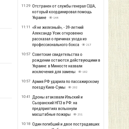
11:29
Отстранен от службы генерал США,
который координировал помощь
Украине
144
11:11
«Я не железный», - 39-летний
Александр Усик откровенно
рассказал о причинах ухода из
профессионального бокса
217
10:57
Советские свидетельства о
рождении остаются действующими в
Украине: в Минюсте назвали
исключения для замены
182
10:57
Армия РФ ударила по пассажирскому
поезду Киев-Сумы
202
10:41
Дроны атаковали Ильский и
Сызранский НПЗ в РФ: на
предприятиях вспыхнули
масштабные пожары
251
10:18
Один погибший и двое пострадавших