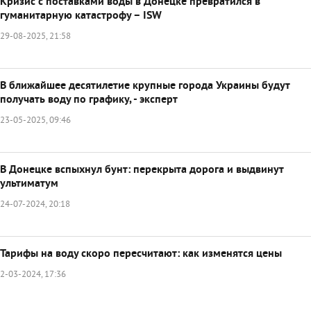
Кризис с поставками воды в Донецке превратился в
гуманитарную катастрофу – ISW
29-08-2025, 21:58
В ближайшее десятилетие крупные города Украины будут
получать воду по графику, - эксперт
23-05-2025, 09:46
В Донецке вспыхнул бунт: перекрыта дорога и выдвинут
ультиматум
24-07-2024, 20:18
Тарифы на воду скоро пересчитают: как изменятся цены
2-03-2024, 17:36