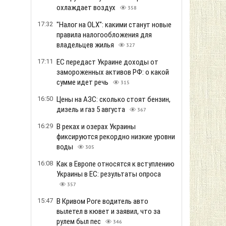
охлаждает воздух
358
17:32
"Налог на OLX": какими станут новые
правила налогообложения для
владельцев жилья
327
17:11
ЕС передаст Украине доходы от
замороженных активов РФ: о какой
сумме идет речь
315
16:50
Цены на АЗС: сколько стоят бензин,
дизель и газ 5 августа
367
16:29
В реках и озерах Украины
фиксируются рекордно низкие уровни
воды
305
16:08
Как в Европе относятся к вступлению
Украины в ЕС: результаты опроса
357
15:47
В Кривом Роге водитель авто
вылетел в кювет и заявил, что за
рулем был пес
346