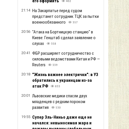
его оформить
402
21:14
На Закарпатье перед судом
предстанет сотрудник ТЦК за пытки
военнообязанного
357
20:56
"Атака на Бортницкую станцию" в
Киеве: Генштаб сделал заявление о
слухах
358
20:41
ФБР расширяет сотрудничество с
силовыми ведомствами Китая и РФ —
Reuters
339
20:18
"Жизнь важнее электрички": в УЗ
обратились к украинцам из-за
атак РФ
833
20:01
Львовские медики спасли двух
младенцев с редким пороком
развития
530
19:55
Супер Эль-Ниньо даже еще не
начался: невыносимая жара и
пожары вызваны глобальным