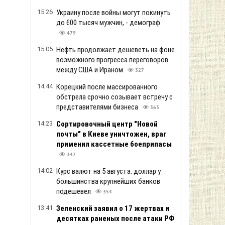
15:26
Украину после войны могут покинуть
до 600 тысяч мужчин, - демограф
479
15:05
Нефть продолжает дешеветь на фоне
возможного прогресса переговоров
между США и Ираном
327
14:44
Корецкий после массированного
обстрела срочно созывает встречу с
представителями бизнеса
363
14:23
Сортировочный центр "Новой
почты" в Киеве уничтожен, враг
применил кассетные боеприпасы
347
14:02
Курс валют на 5 августа: доллар у
большинства крупнейших банков
подешевел
354
13:41
Зеленский заявил о 17 жертвах и
десятках раненых после атаки РФ