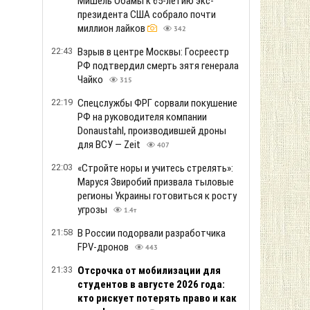
Мишель Обамы к 65-летию экс-
президента США собрало почти
миллион лайков
342
22:43
Взрыв в центре Москвы: Госреестр
РФ подтвердил смерть зятя генерала
Чайко
315
22:19
Спецслужбы ФРГ сорвали покушение
РФ на руководителя компании
Donaustahl, производившей дроны
для ВСУ — Zeit
407
22:03
«Стройте норы и учитесь стрелять»:
Маруся Звиробий призвала тыловые
регионы Украины готовиться к росту
угрозы
1.4т
21:58
В России подорвали разработчика
FPV-дронов
443
21:33
Отсрочка от мобилизации для
студентов в августе 2026 года:
кто рискует потерять право и как