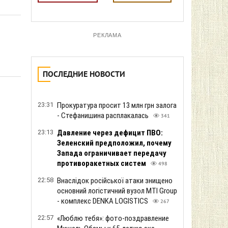
РЕКЛАМА
ПОСЛЕДНИЕ НОВОСТИ
23:31
Прокуратура просит 13 млн грн залога
- Стефанишина расплакалась
341
23:13
Давление через дефицит ПВО:
Зеленский предположил, почему
Запада ограничивает передачу
противоракетных систем
498
22:58
Внаслідок російської атаки знищено
основний логістичний вузол MTI Group
- комплекс DENKA LOGISTICS
267
22:57
«Люблю тебя»: фото-поздравление