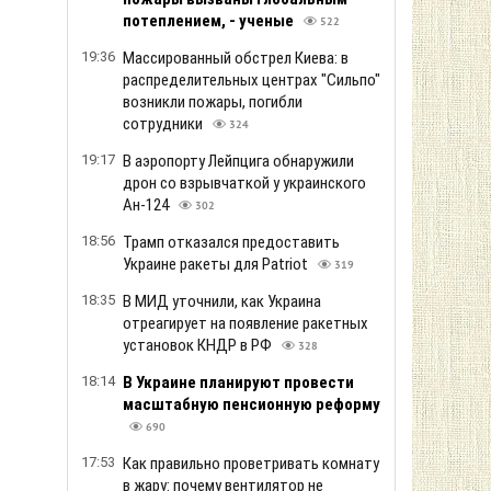
потеплением, - ученые
522
19:36
Массированный обстрел Киева: в
распределительных центрах "Сильпо"
возникли пожары, погибли
сотрудники
324
19:17
В аэропорту Лейпцига обнаружили
дрон со взрывчаткой у украинского
Ан-124
302
18:56
Трамп отказался предоставить
Украине ракеты для Patriot
319
18:35
В МИД уточнили, как Украина
отреагирует на появление ракетных
установок КНДР в РФ
328
18:14
В Украине планируют провести
масштабную пенсионную реформу
690
17:53
Как правильно проветривать комнату
в жару: почему вентилятор не