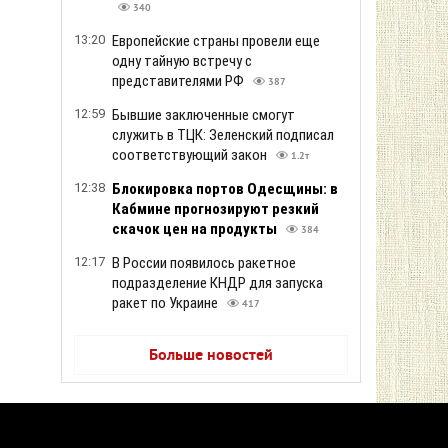
340
13:20
Европейские страны провели еще
одну тайную встречу с
представителями РФ
387
12:59
Бывшие заключенные смогут
служить в ТЦК: Зеленский подписал
соответствующий закон
1.2т
12:38
Блокировка портов Одесщины: в
Кабмине прогнозируют резкий
скачок цен на продукты
384
12:17
В России появилось ракетное
подразделение КНДР для запуска
ракет по Украине
417
Больше новостей