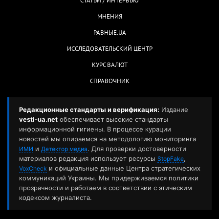
СТАТЬИ / ИНТЕРВЬЮ
МНЕНИЯ
РАВНЫЕ.UA
ИССЛЕДОВАТЕЛЬСКИЙ ЦЕНТР
КУРС ВАЛЮТ
СПРАВОЧНИК
Редакционные стандарты и верификация:
Издание
vesti-ua.net
обеспечивает высокие стандарты
информационной гигиены. В процессе курации
новостей мы опираемся на методологию мониторинга
и
. Для проверки достоверности
ИМИ
Детектор медиа
материалов редакция использует ресурсы
,
StopFake
и официальные данные Центра стратегических
VoxCheck
коммуникаций Украины. Мы придерживаемся политики
прозрачности и работаем в соответствии с этическим
кодексом журналиста.