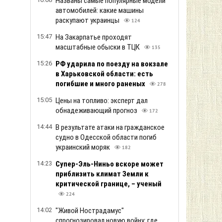
Названы самые популярные модели
автомобилей: какие машины
раскупают украинцы
124
15:47
На Закарпатье проходят
масштабные обыски в ТЦК
135
15:26
РФ ударила по поезду на вокзале
в Харьковской области: есть
погибшие и много раненых
278
15:05
Цены на топливо: эксперт дал
обнадеживающий прогноз
172
14:44
В результате атаки на гражданское
судно в Одесской области погиб
украинский моряк
182
14:23
Супер-Эль-Ниньо вскоре может
приблизить климат Земли к
критической границе, – ученый
224
14:02
"Живой Нострадамус"
спрогнозировал новую войну: где