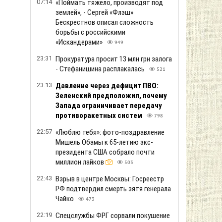
07:14
«Поймать тяжело, производят под
землей», - Сергей «Флэш»
Бескрестнов описал сложность
борьбы с российскими
«Искандерами»
949
23:31
Прокуратура просит 13 млн грн залога
- Стефанишина расплакалась
521
23:13
Давление через дефицит ПВО:
Зеленский предположил, почему
Запада ограничивает передачу
противоракетных систем
798
22:57
«Люблю тебя»: фото-поздравление
Мишель Обамы к 65-летию экс-
президента США собрало почти
миллион лайков
503
22:43
Взрыв в центре Москвы: Госреестр
РФ подтвердил смерть зятя генерала
Чайко
473
22:19
Спецслужбы ФРГ сорвали покушение