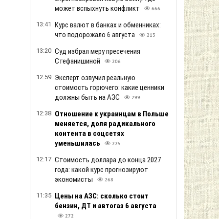
может вспыхнуть конфликт
666
13:41
Курс валют в банках и обменниках:
что подорожало 6 августа
213
13:20
Суд избрал меру пресечения
Стефанишиной
206
12:59
Эксперт озвучил реальную
стоимость горючего: какие ценники
должны быть на АЗС
299
12:38
Отношение к украинцам в Польше
меняется, доля радикального
контента в соцсетях
уменьшилась
225
12:17
Стоимость доллара до конца 2027
года: какой курс прогнозируют
экономисты
268
11:35
Цены на АЗС: сколько стоит
бензин, ДТ и автогаз 6 августа
272