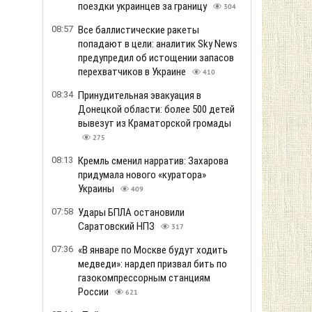
поездки украинцев за границу
304
08:57
Все баллистические ракеты
попадают в цели: аналитик Sky News
предупредил об истощении запасов
перехватчиков в Украине
410
08:34
Принудительная эвакуация в
Донецкой области: более 500 детей
вывезут из Краматорской громады
275
08:13
Кремль сменил нарратив: Захарова
придумала нового «куратора»
Украины
409
07:58
Удары БПЛА остановили
Саратовский НПЗ
317
07:36
«В январе по Москве будут ходить
медведи»: нардеп призвал бить по
газокомпрессорным станциям
России
621