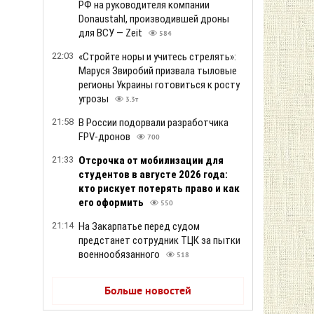
РФ на руководителя компании
Donaustahl, производившей дроны
для ВСУ — Zeit
584
22:03
«Стройте норы и учитесь стрелять»:
Маруся Звиробий призвала тыловые
регионы Украины готовиться к росту
угрозы
3.3т
21:58
В России подорвали разработчика
FPV-дронов
700
21:33
Отсрочка от мобилизации для
студентов в августе 2026 года:
кто рискует потерять право и как
его оформить
550
21:14
На Закарпатье перед судом
предстанет сотрудник ТЦК за пытки
военнообязанного
518
Больше новостей