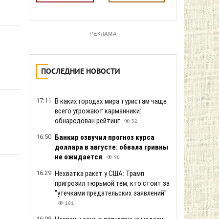
РЕКЛАМА
ПОСЛЕДНИЕ НОВОСТИ
17:11
В каких городах мира туристам чаще
всего угрожают карманники:
обнародован рейтинг
32
16:50
Банкир озвучил прогноз курса
доллара в августе: обвала гривны
не ожидается
90
16:29
Нехватка ракет у США: Трамп
пригрозил тюрьмой тем, кто стоит за
"утечками предательских заявлений"
101
16:08