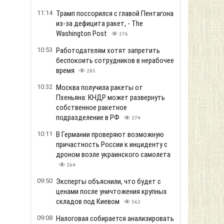
11:14
Трамп поссорился с главой Пентагона
из-за дефицита ракет, - The
Washington Post
276
10:53
Работодателям хотят запретить
беспокоить сотрудников в нерабочее
время
285
10:32
Москва получила ракеты от
Пхеньяна: КНДР может развернуть
собственное ракетное
подразделение в РФ
274
10:11
В Германии проверяют возможную
причастность России к инциденту с
дроном возле украинского самолета
264
09:50
Эксперты объяснили, что будет с
ценами после уничтожения крупных
складов под Киевом
562
09:08
Налоговая собирается анализировать