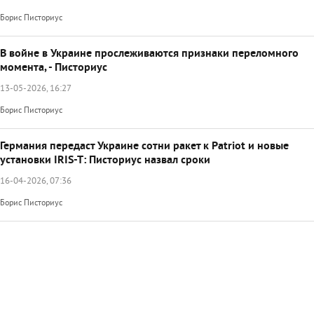
Борис Писториус
В войне в Украине прослеживаются признаки переломного
момента, - Писториус
13-05-2026, 16:27
Борис Писториус
Германия передаст Украине сотни ракет к Patriot и новые
установки IRIS-T: Писториус назвал сроки
16-04-2026, 07:36
Борис Писториус