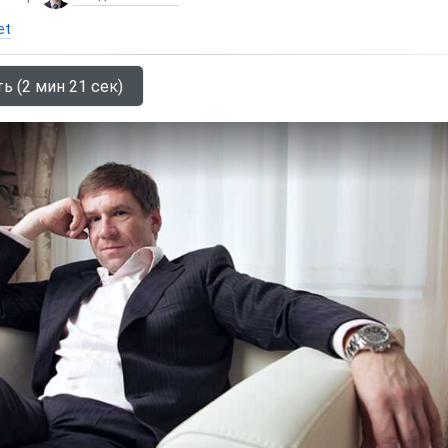
et
ь (2 мин 21 сек)