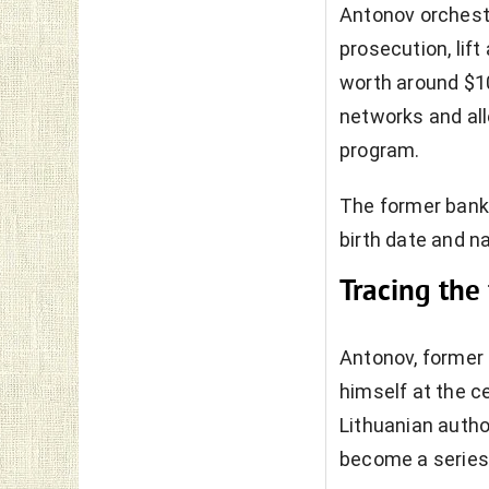
Antonov orchestr
prosecution, lif
worth around $10
networks and all
program.
The former banke
birth date and na
Tracing the 
Antonov, former 
himself at the c
Lithuanian author
become a series 