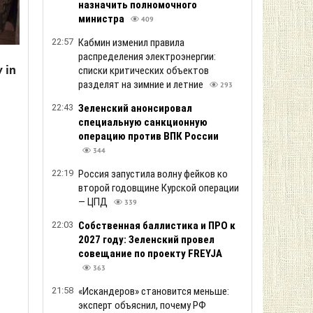
назначить полномочного
министра
409
22:57
Кабмин изменил правила
распределения электроэнергии:
 in
списки критических объектов
разделят на зимние и летние
293
22:43
Зеленский анонсировал
специальную санкционную
операцию против ВПК России
344
22:19
Россия запустила волну фейков ко
второй годовщине Курской операции
— ЦПД
339
22:03
Собственная баллистика и ПРО к
2027 году: Зеленский провел
совещание по проекту FREYJA
363
21:58
«Искандеров» становится меньше:
эксперт объяснил, почему РФ