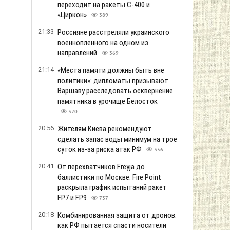
переходит на ракеты С-400 и
«Циркон»
389
21:33
Россияне расстреляли украинского
военнопленного на одном из
направлений
369
21:14
«Места памяти должны быть вне
политики»: дипломаты призывают
Варшаву расследовать осквернение
памятника в урочище Белосток
320
20:56
Жителям Киева рекомендуют
сделать запас воды минимум на трое
суток из-за риска атак РФ
356
20:41
От перехватчиков Freyja до
баллистики по Москве: Fire Point
раскрыла график испытаний ракет
FP7 и FP9
737
20:18
Комбинированная защита от дронов:
как РФ пытается спасти носители