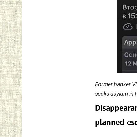
Former banker Vl
seeks asylum in 
Disappearan
planned es