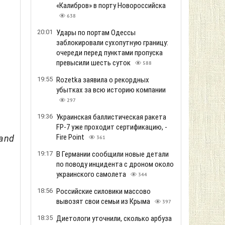
«Калибров» в порту Новороссийска
638
20:01
Удары по портам Одессы
заблокировали сухопутную границу:
очереди перед пунктами пропуска
превысили шесть суток
588
19:55
Rozetka заявила о рекордных
убытках за всю историю компании
297
19:36
Украинская баллистическая ракета
FP-7 уже проходит сертификацию, -
Fire Point
 and
361
19:17
В Германии сообщили новые детали
по поводу инцидента с дроном около
украинского самолета
344
18:56
Российские силовики массово
вывозят свои семьи из Крыма
397
18:35
Диетологи уточнили, сколько арбуза