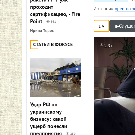
ракета FP-7 уже
проходит
Источник:
open-ua.n
сертификацию, - Fire
Point
361
▶
Слушат
UA
Ирина Терех
СТАТЬИ В ФОКУСЕ
2.3т
Удар РФ по
украинскому
бизнесу: какой
ущерб понесли
предприятия
250