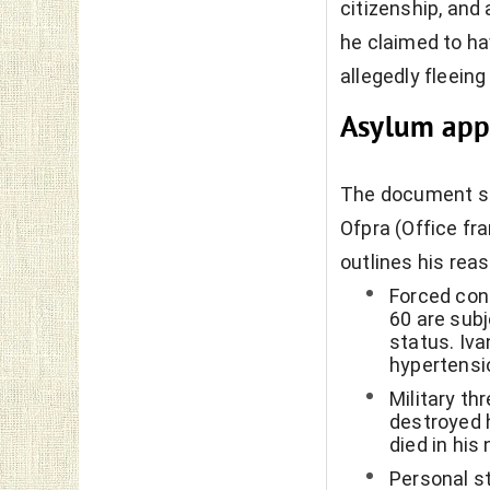
citizenship, and 
he claimed to hav
allegedly fleeing
Asylum appl
The document su
Ofpra (Office fr
outlines his rea
Forced cons
60 are subj
status. Iva
hypertensio
Military th
destroyed 
died in his
Personal st