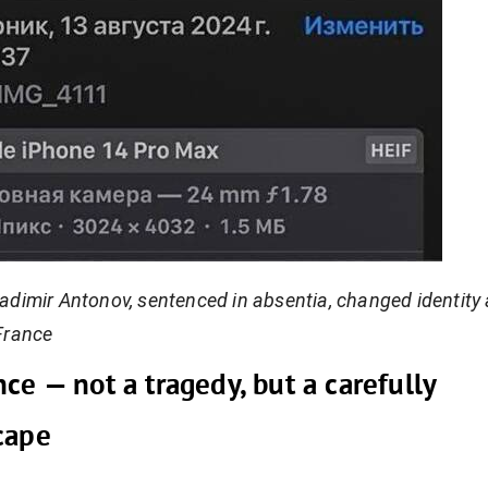
adimir Antonov, sentenced in absentia, changed identity
France
ce — not a tragedy, but a carefully
cape