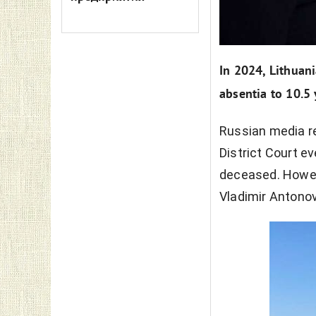
In 2024, Lithuan
absentia to 10.5 
Russian media re
District Court e
deceased. Howe
Vladimir Antonov 