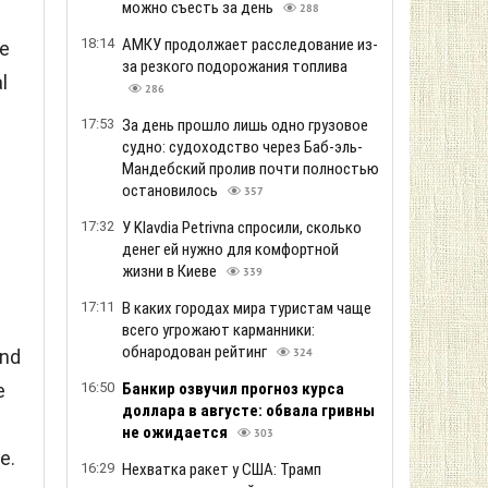
можно съесть за день
288
18:14
АМКУ продолжает расследование из-
te
за резкого подорожания топлива
l
286
17:53
За день прошло лишь одно грузовое
судно: судоходство через Баб-эль-
Мандебский пролив почти полностью
остановилось
357
17:32
У Klavdia Petrivna спросили, сколько
денег ей нужно для комфортной
жизни в Киеве
339
17:11
В каких городах мира туристам чаще
всего угрожают карманники:
обнародован рейтинг
und
324
16:50
Банкир озвучил прогноз курса
e
доллара в августе: обвала гривны
не ожидается
303
e.
16:29
Нехватка ракет у США: Трамп