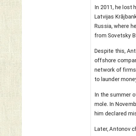
In 2011, he lost 
Latvijas Krājban
Russia, where he
from Sovetsky B
Despite this, Ant
offshore compan
network of firms
to launder mone
In the summer of
mole. In Novembe
him declared mi
Later, Antonov c