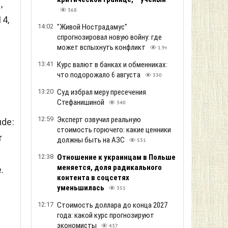
,
368
14,
14:02
"Живой Нострадамус"
спрогнозировал новую войну: где
может вспыхнуть конфликт
1.9т
13:41
Курс валют в банках и обменниках:
что подорожало 6 августа
330
13:20
Суд избрал меру пресечения
Стефанишиной
340
12:59
Эксперт озвучил реальную
ude:
стоимость горючего: какие ценники
r
должны быть на АЗС
531
12:38
Отношение к украинцам в Польше
меняется, доля радикального
.
контента в соцсетях
уменьшилась
351
12:17
Стоимость доллара до конца 2027
года: какой курс прогнозируют
экономисты
437