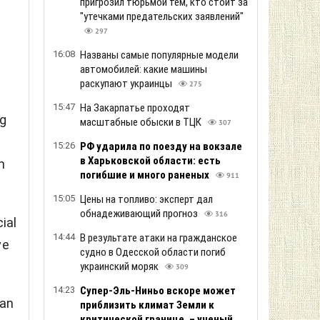
пригрозил тюрьмой тем, кто стоит за
"утечками предательских заявлений"
297
16:08
Названы самые популярные модели
автомобилей: какие машины
раскупают украинцы
275
15:47
На Закарпатье проходят
ng
масштабные обыски в ТЦК
307
15:26
РФ ударила по поезду на вокзале
в Харьковской области: есть
m
погибшие и много раненых
911
15:05
Цены на топливо: эксперт дал
обнадеживающий прогноз
316
ial
14:44
В результате атаки на гражданское
ve
судно в Одесской области погиб
украинский моряк
309
14:23
Супер-Эль-Ниньо вскоре может
ian
приблизить климат Земли к
критической границе, – ученый