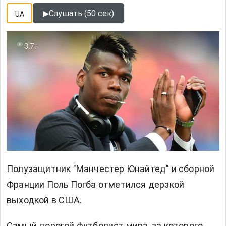
▶
Слушать (50 сек)
UA
3.7т
Полузащитник "Манчестер Юнайтед" и сборной
Франции Поль Погба отметился дерзкой
выходкой в США.
Самый дорогой футболист мира, за которого