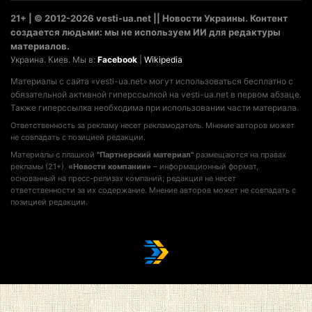
21+ | © 2012-2026 vesti-ua.net || Новости Украины. Контент
создается людьми: мы не используем ИИ для редактуры
материалов.
Украина. Киев. Мы в:
Facebook
|
Wikipedia
Материалы с сайта «vesti-ua.net» могут использоваться бесплатно с
обязательной активной гиперссылкой на vesti-ua.net в первом абзаце.
Также гиперссылка необходима при использовании части материала.
Ответственность за рекламу несет рекламодатель. Мнение авторов может
не совпадать с позицией редакции.
Материалы с плашкой
"Партнерский материал"
размещаются на правах
рекламы (21+).
«Новости компании»
– информационный формат,
основанный на пресс-релизах компаний; редакция не несет
ответственности за их содержание. Мнение авторов может не совпадать с
позицией редакции.