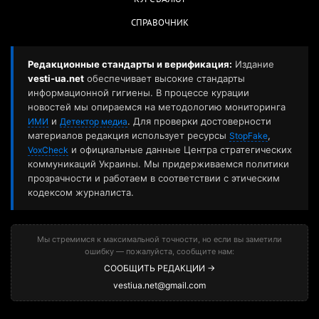
СПРАВОЧНИК
Редакционные стандарты и верификация:
Издание
vesti-ua.net
обеспечивает высокие стандарты
информационной гигиены. В процессе курации
новостей мы опираемся на методологию мониторинга
и
. Для проверки достоверности
ИМИ
Детектор медиа
материалов редакция использует ресурсы
,
StopFake
и официальные данные Центра стратегических
VoxCheck
коммуникаций Украины. Мы придерживаемся политики
прозрачности и работаем в соответствии с этическим
кодексом журналиста.
Мы стремимся к максимальной точности, но если вы заметили
ошибку — пожалуйста, сообщите нам:
СООБЩИТЬ РЕДАКЦИИ →
vestiua.net@gmail.com