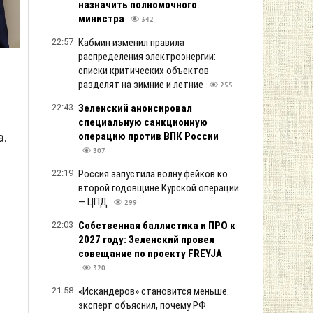
назначить полномочного
министра
342
22:57
Кабмин изменил правила
распределения электроэнергии:
списки критических объектов
разделят на зимние и летние
255
22:43
Зеленский анонсировал
специальную санкционную
а.
операцию против ВПК России
307
22:19
Россия запустила волну фейков ко
второй годовщине Курской операции
— ЦПД
299
22:03
Собственная баллистика и ПРО к
2027 году: Зеленский провел
совещание по проекту FREYJA
320
21:58
«Искандеров» становится меньше:
к
эксперт объяснил, почему РФ