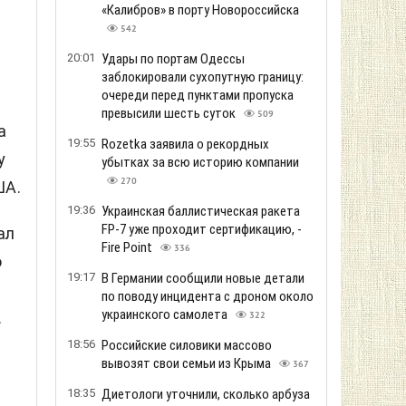
«Калибров» в порту Новороссийска
542
20:01
Удары по портам Одессы
заблокировали сухопутную границу:
очереди перед пунктами пропуска
превысили шесть суток
509
а
19:55
Rozetka заявила о рекордных
у
убытках за всю историю компании
270
ША.
19:36
Украинская баллистическая ракета
FP-7 уже проходит сертификацию, -
ал
Fire Point
336
ю
19:17
В Германии сообщили новые детали
по поводу инцидента с дроном около
украинского самолета
.
322
18:56
Российские силовики массово
вывозят свои семьи из Крыма
367
18:35
Диетологи уточнили, сколько арбуза