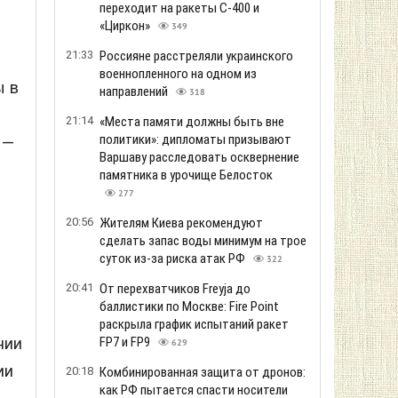
переходит на ракеты С-400 и
в
«Циркон»
349
21:33
Россияне расстреляли украинского
военнопленного на одном из
ы в
направлений
318
21:14
«Места памяти должны быть вне
политики»: дипломаты призывают
 —
Варшаву расследовать осквернение
памятника в урочище Белосток
277
20:56
Жителям Киева рекомендуют
сделать запас воды минимум на трое
суток из-за риска атак РФ
322
20:41
От перехватчиков Freyja до
баллистики по Москве: Fire Point
раскрыла график испытаний ракет
нии
FP7 и FP9
629
ии
20:18
Комбинированная защита от дронов:
как РФ пытается спасти носители