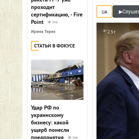
ракета FP-7 уже
проходит
▶
Слушат
UA
сертификацию, - Fire
Point
336
Ирина Терех
2.5т
СТАТЬИ В ФОКУСЕ
Удар РФ по
украинскому
бизнесу: какой
ущерб понесли
предприятия
246