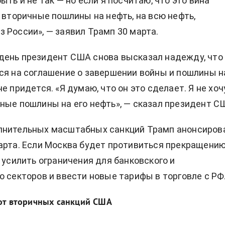
ыть и не так — но если я посчитаю, что это вина
у вторичные пошлины на нефть, на всю нефть,
 России», — заявил Трамп 30 марта.
день президент США снова высказал надежду, что
ся на соглашение о завершении войны и
пошлины н
е придется. «Я думаю, что он это сделает. Я не хоч
ные пошлины на его нефть», — сказал президент С
лнительных масштабных санкций
Трамп анонсиров
арта. Если Москва будет противиться прекращени
л усилить ограничения для банковского и
о секторов и ввести новые тарифы в торговле с РФ
 от вторичных санкций США