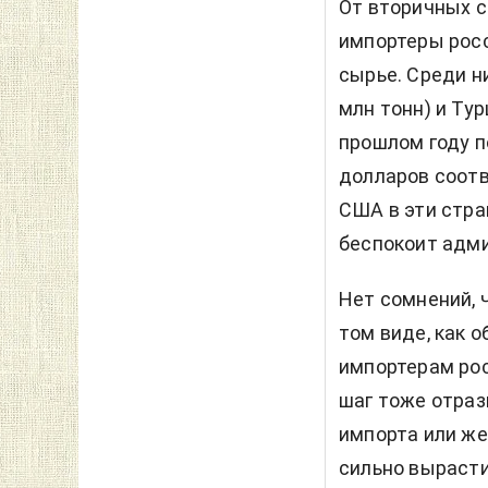
От вторичных с
импортеры росс
сырье. Среди ни
млн тонн) и Тур
прошлом году по
долларов соотв
США в эти стра
беспокоит адм
Нет сомнений, 
том виде, как о
импортерам рос
шаг тоже отраз
импорта или же
сильно вырасти