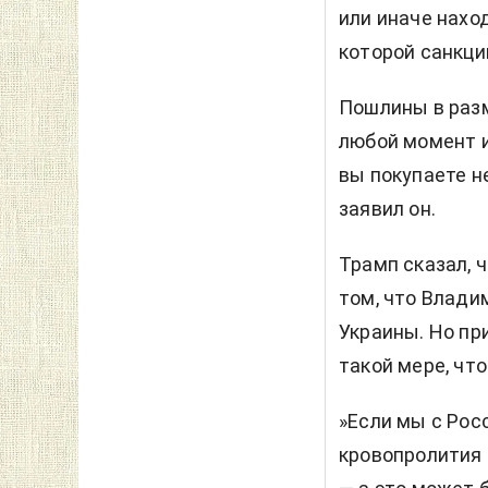
или иначе нахо
которой санкци
Пошлины в разм
любой момент и
вы покупаете н
заявил он.
Трамп сказал, 
том, что Влади
Украины. Но при
такой мере, чт
»Если мы с Рос
кровопролития в