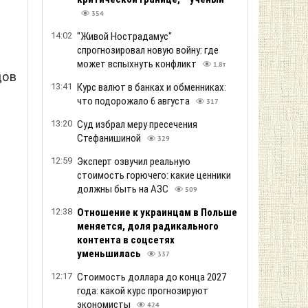
354
14:02
"Живой Нострадамус"
спрогнозировал новую войну: где
может вспыхнуть конфликт
1.8т
дов
13:41
Курс валют в банках и обменниках:
что подорожало 6 августа
317
13:20
Суд избрал меру пресечения
Стефанишиной
329
12:59
Эксперт озвучил реальную
стоимость горючего: какие ценники
должны быть на АЗС
509
12:38
Отношение к украинцам в Польше
меняется, доля радикального
контента в соцсетях
уменьшилась
337
12:17
Стоимость доллара до конца 2027
года: какой курс прогнозируют
экономисты
424