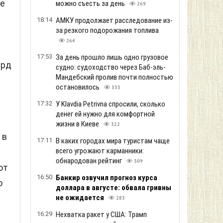
ие
можно съесть за день
269
18:14
АМКУ продолжает расследование из-
за резкого подорожания топлива
264
17:53
За день прошло лишь одно грузовое
лрд
судно: судоходство через Баб-эль-
Мандебский пролив почти полностью
остановилось
333
17:32
У Klavdia Petrivna спросили, сколько
денег ей нужно для комфортной
жизни в Киеве
322
 в
17:11
В каких городах мира туристам чаще
всего угрожают карманники:
обнародован рейтинг
309
от
16:50
Банкир озвучил прогноз курса
о
доллара в августе: обвала гривны
не ожидается
283
16:29
Нехватка ракет у США: Трамп