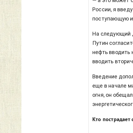
— а это может б
России, я введ
поступающую из
На следующий 
Путин согласит
нефть вводить н
вводить вторич
Введение допо
еще в начале м
огня, он обеща
энергетическог
Кто пострадает