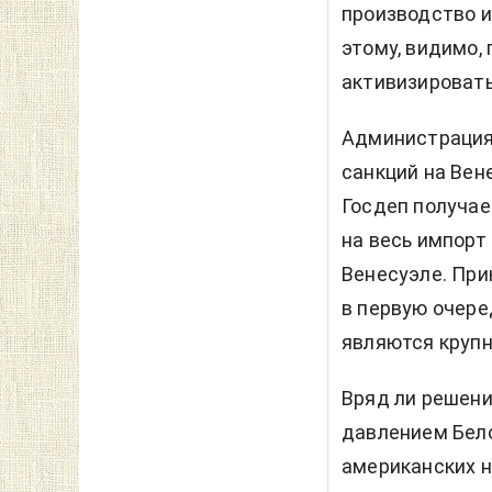
производство и
этому, видимо, 
активизироват
Администрация
санкций на Вен
Госдеп получае
на весь импорт 
Венесуэле. Прик
в первую очере
являются крупн
Вряд ли решени
давлением Бело
американских н