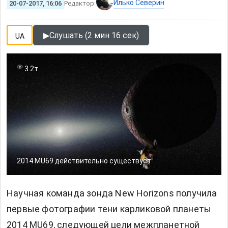
Илько Северин
20-07-2017, 16:06
Редактор:
▶
Слушать (2 мин 16 сек)
UA
3.2т
2014 MU69 действительно существует
Научная команда зонда New Horizons получила
первые фотографии тени карликовой планеты
2014 MU69, следующей цели межпланетной