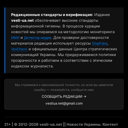
Редакционные стандарты и верификация:
Издание
vesti-ua.net
обеспечивает высокие стандарты
информационной гигиены. В процессе курации
новостей мы опираемся на методологию мониторинга
и
. Для проверки достоверности
ИМИ
Детектор медиа
материалов редакция использует ресурсы
,
StopFake
и официальные данные Центра стратегических
VoxCheck
коммуникаций Украины. Мы придерживаемся политики
прозрачности и работаем в соответствии с этическим
кодексом журналиста.
Мы стремимся к максимальной точности, но если вы заметили
ошибку — пожалуйста, сообщите нам:
СООБЩИТЬ РЕДАКЦИИ →
vestiua.net@gmail.com
21+ | © 2012-2026 vesti-ua.net || Новости Украины. Контент