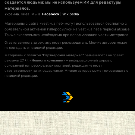
создается людьми: мы не используем ИИ для редактуры
материалов.
Украина. Киев. Мы в:
Facebook
|
Wikipedia
Материалы с сайта «vesti-ua.net» могут использоваться бесплатно с
обязательной активной гиперссылкой на vesti-ua.net в первом абзаце.
Также гиперссылка необходима при использовании части материала.
Ответственность за рекламу несет рекламодатель. Мнение авторов может
не совпадать с позицией редакции.
Материалы с плашкой
"Партнерский материал"
размещаются на правах
рекламы (21+).
«Новости компании»
– информационный формат,
основанный на пресс-релизах компаний; редакция не несет
ответственности за их содержание. Мнение авторов может не совпадать с
позицией редакции.