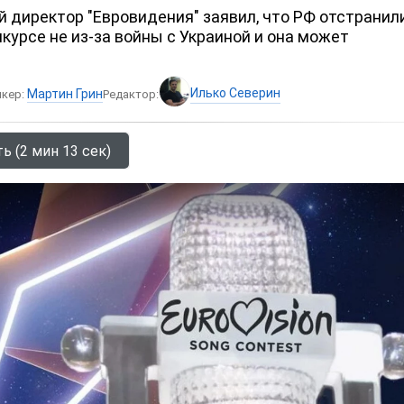
 директор "Евровидения" заявил, что РФ отстранил
нкурсе не из-за войны с Украиной и она может
Илько Северин
Мартин Грин
икер:
Редактор:
ь (2 мин 13 сек)