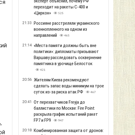
эксперт объяснил, почему РФ
ся
переходит на ракеты С-400 и
«Циркон»
525
21:33
Россияне расстреляли украинского
военнопленного на одном из
направлений
465
кий
21:14
«Места памяти должны быть вне
политики»: дипломаты призывают
Варшаву расследовать осквернение
памятника в урочище Белосток
421
20:56
Жителям Киева рекомендуют
сделать запас воды минимум на трое
суток из-за риска атак РФ
467
20:41
От перехватчиков Freyja до
баллистики по Москве: Fire Point
раскрыла график испытаний ракет
FP7 и FP9
947
,
20:18
Комбинированная защита от дронов:
ой