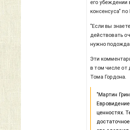
его убеждении 
консенсуса" по
"Если вы знает
действовать оче
нужно подождать
Эти комментари
в том числе от
Тома Гордона.
"Мартин Грин
Евровидение 
ценностях. Т
достаточное 