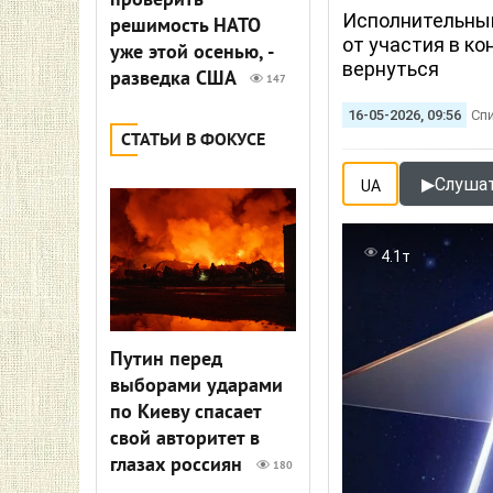
проверить
Исполнительный
решимость НАТО
от участия в ко
уже этой осенью, -
вернуться
разведка США
147
16-05-2026, 09:56
Сп
СТАТЬИ В ФОКУСЕ
▶
Слушат
UA
4.1т
Путин перед
выборами ударами
по Киеву спасает
свой авторитет в
глазах россиян
180