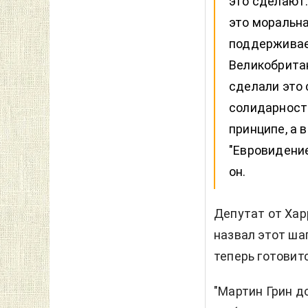
это сделают.
это моральна
поддерживает
Великобрита
сделали это 
солидарность
принципе, а 
"Евровидение
он.
Депутат от Хар
назвал этот ша
теперь готовит
"Мартин Грин д