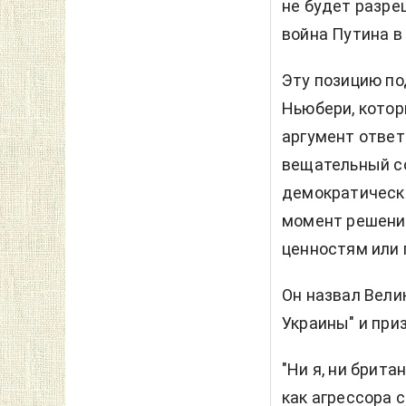
не будет разре
война Путина в 
Эту позицию п
Ньюбери, котор
аргумент ответ
вещательный со
демократически
момент решение
ценностям или 
Он назвал Вел
Украины" и при
"Ни я, ни брита
как агрессора 