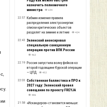
Раду как можно быстрее
назначить полномочного
министра
634
22:57
Кабмин изменил правила
распределения электроэнергии:
списки критических объектов
разделят на зимние и летние
424
22:43
Зеленский анонсировал
специальную санкционную
операцию против ВПК России
л
462
22:19
Россия запустила волну фейков ко
второй годовщине Курской операции
— ЦПД
452
с,
22:03
Собственная баллистика и ПРО к
2027 году: Зеленский провел
су.
совещание по проекту FREYJA
486
сии
21:58
«Искандеров» становится меньше: