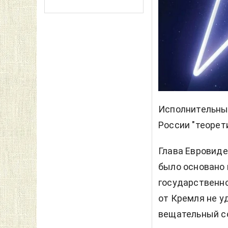
Исполнительный
России "теорет
Глава Евровиде
было основано 
государственн
от Кремля не у
вещательный с