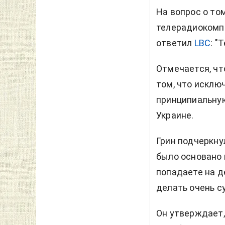
На вопрос о том
телерадиокомпа
ответил
LBC
: "
Отмечается, чт
том, что исклю
принципиальную
Украине.
Грин подчеркну
было основано н
попадаете на д
делать очень с
Он утверждает,