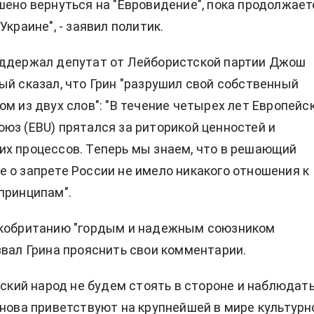
шено вернуться на "Евровидение", пока продолжает
Украине", - заявил политик.
оддержал депутат от Лейбористской партии Джош
ый сказал, что Грин "разрушил свой собственный
ом из двух слов": "В течение четырех лет Европейс
юз (EBU) прятался за риторикой ценностей и
х процессов. Теперь мы знаем, что в решающий
 о запрете России не имело никакого отношения к
принципам".
икобританию "гордым и надежным союзником
звал Грина прояснить свои комментарии.
нский народ не будем стоять в стороне и наблюдать
снова приветствуют на крупнейшей в мире культурн