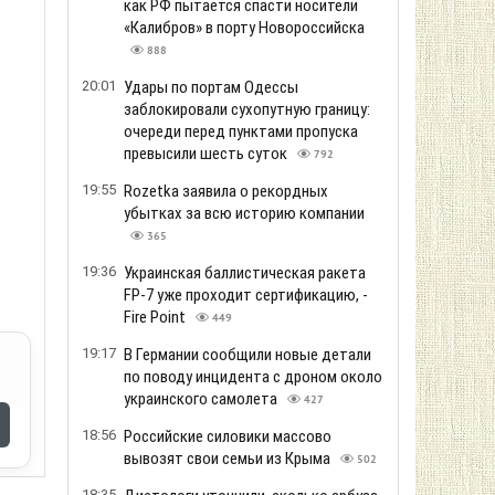
как РФ пытается спасти носители
«Калибров» в порту Новороссийска
888
20:01
Удары по портам Одессы
заблокировали сухопутную границу:
очереди перед пунктами пропуска
превысили шесть суток
792
19:55
Rozetka заявила о рекордных
убытках за всю историю компании
365
19:36
Украинская баллистическая ракета
FP-7 уже проходит сертификацию, -
Fire Point
449
19:17
В Германии сообщили новые детали
по поводу инцидента с дроном около
украинского самолета
427
18:56
Российские силовики массово
вывозят свои семьи из Крыма
502
18:35