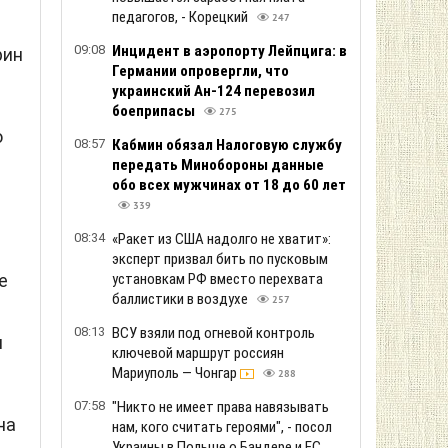
педагогов, - Корецкий
247
09:08
Инцидент в аэропорту Лейпцига: в
рин
Германии опровергли, что
украинский Ан-124 перевозил
боеприпасы
275
о
08:57
Кабмин обязал Налоговую службу
передать Минобороны данные
обо всех мужчинах от 18 до 60 лет
339
08:34
«Ракет из США надолго не хватит»:
эксперт призвал бить по пусковым
е
установкам РФ вместо перехвата
баллистики в воздухе
257
08:13
ВСУ взяли под огневой контроль
я
ключевой маршрут россиян
Мариуполь — Чонгар
288
07:58
"Никто не имеет права навязывать
на
нам, кого считать героями", - посол
Украины в Польше о Бандере и ЕС