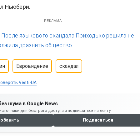
ил Ньюбери.
РЕКЛАМА
:
После языкового скандала Приходько решила не
олжила дразнить общество.
ин
Евровидение
скандал
оверять Vesti-UA
без шума в Google News
источники для быстрого доступа и подпишитесь на ленту
обавить
Подписаться