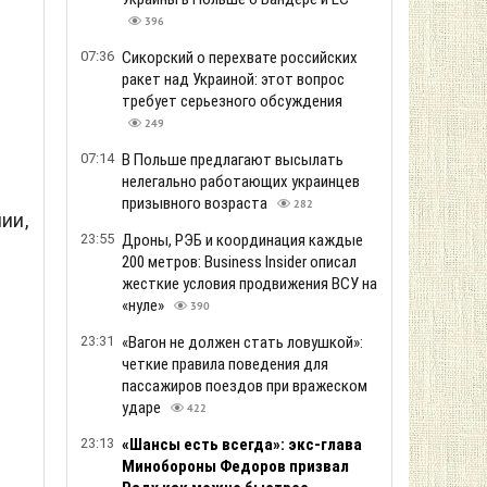
396
07:36
Сикорский о перехвате российских
ракет над Украиной: этот вопрос
требует серьезного обсуждения
249
07:14
В Польше предлагают высылать
нелегально работающих украинцев
призывного возраста
282
ии,
23:55
Дроны, РЭБ и координация каждые
200 метров: Business Insider описал
жесткие условия продвижения ВСУ на
«нуле»
390
23:31
«Вагон не должен стать ловушкой»:
четкие правила поведения для
пассажиров поездов при вражеском
ударе
422
23:13
«Шансы есть всегда»: экс-глава
Минобороны Федоров призвал