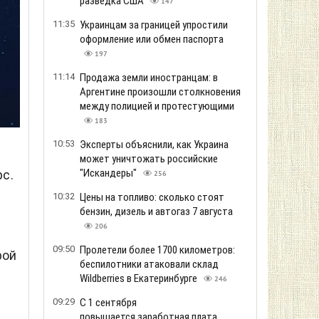
разведка США
147
11:35
Украинцам за границей упростили
оформление или обмен паспорта
197
11:14
Продажа земли иностранцам: в
Аргентине произошли столкновения
между полицией и протестующими
183
10:53
Эксперты объяснили, как Украина
может уничтожать российские
"Искандеры"
с.
256
10:32
Цены на топливо: сколько стоят
бензин, дизель и автогаз 7 августа
206
09:50
Пролетели более 1700 километров:
рой
беспилотники атаковали склад
Wildberries в Екатеринбурге
246
09:29
С 1 сентября
повышается заработная плата