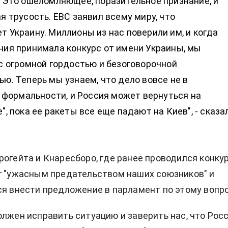
 Это ошеломляющее, поразительное признание, и
я трусость. ЕВС заявил всему миру, что
 Украину. Миллионы из нас поверили им, и когда
ния принимала конкурс от имени Украины, мы
с огромной гордостью и безоговорочной
ю. Теперь мы узнаем, что дело вовсе не в
в формальности, и Россия может вернуться на
", пока ее ракеты все еще падают на Киев", - сказа
рогейта и Кнаресборо, где ранее проводился конкур
г "ужасным предательством наших союзников" и
ся внести предложение в парламент по этому вопро
олжен исправить ситуацию и заверить нас, что Рос