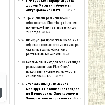
22:43
ГУР провело «парад» морских
дронов Magura у побережья
оккупированной Ялты
419
22:19
Три сценария развития войны:
обозреватель Bloomberg объяснил,
почему конфликт затягивается до
2027 года
466
22:03
Шокирующая проверка в Киеве: 4 из 5
образцов «польского» масла и сыра
оказались фальсификатом с
растительными жирами
421
21:58
Безлимитный чат для всех и слайдер
размышлений для Plus: OpenAI
представила новые возможности
семейства GPT-5.6
376
21:33
«Укрзализныця» изменила
маршруты и расписание поездов
на Днепровском, Харьковском и
Запорожском направлениях
476