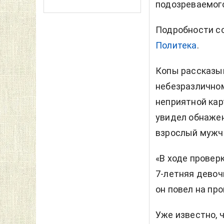
подозреваемого
Подробности со
Политека
.
Копы рассказыв
небезразлично
неприятной кар
увидел обнажен
взрослый мужч
«В ходе провер
7-летняя девоч
он повел на про
Уже известно, 