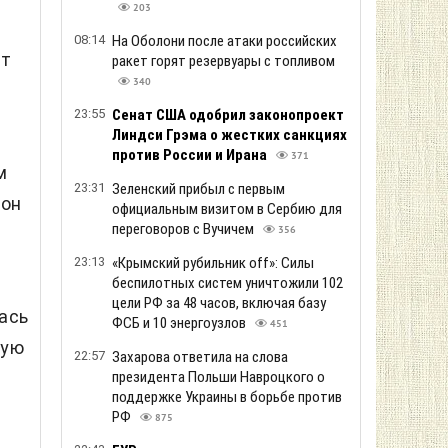
203
08:14
На Оболони после атаки российских
ет
ракет горят резервуары с топливом
340
23:55
Сенат США одобрил законопроект
Линдси Грэма о жестких санкциях
против России и Ирана
371
м
23:31
Зеленский прибыл с первым
 он
официальным визитом в Сербию для
переговоров с Вучичем
356
23:13
«Крымский рубильник off»: Силы
беспилотных систем уничтожили 102
цели РФ за 48 часов, включая базу
ась
ФСБ и 10 энергоузлов
451
рую
22:57
Захарова ответила на слова
президента Польши Навроцкого о
поддержке Украины в борьбе против
РФ
875