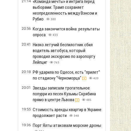
21:14
«Команда мечты» и интрига перед
выборами: Трамп сохраняет
неопределенность между Вэнсом и
Рубио
380
20:56
Когда закончится война: результаты
опроса
433
20:41
Низко летучий беспилотник сбил
водитель автобуса, который
проводил экскурсию по аэропорту
Лейпциг
763
20:18
РФ ударила по Одессе, есть "прилет"
по стадиону "Черноморца"
420
20:01
Звезды записали трогательное
попурри из песен Кузьмы Скрябина
прямо в центре Львова
485
19:55
Стоимость аренды квартир в Украине
продолжает расти
348
19:36
Порт Ялты атаковали морские дроны