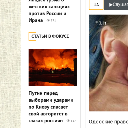
Линдси Грэма о
▶
Слушат
UA
жестких санкциях
против России и
Ирана
371
3.1т
СТАТЬИ В ФОКУСЕ
Путин перед
выборами ударами
по Киеву спасает
свой авторитет в
глазах россиян
Одесские право
327