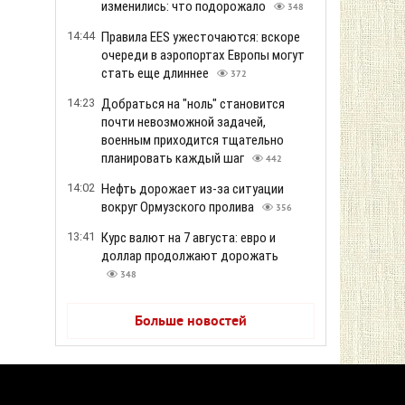
изменились: что подорожало
348
14:44
Правила EES ужесточаются: вскоре
очереди в аэропортах Европы могут
стать еще длиннее
372
14:23
Добраться на "ноль" становится
почти невозможной задачей,
военным приходится тщательно
планировать каждый шаг
442
14:02
Нефть дорожает из-за ситуации
вокруг Ормузского пролива
356
13:41
Курс валют на 7 августа: евро и
доллар продолжают дорожать
348
Больше новостей