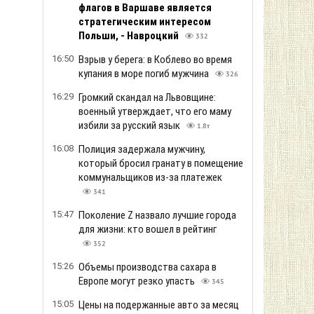
флагов в Варшаве является
стратегическим интересом
Польши, - Навроцкий
332
16:50
Взрыв у берега: в Коблево во время
купания в море погиб мужчина
326
16:29
Громкий скандал на Львовщине:
военный утверждает, что его маму
избили за русский язык
1.8т
16:08
Полиция задержала мужчину,
который бросил гранату в помещение
коммунальщиков из-за платежек
341
15:47
Поколение Z назвало лучшие города
для жизни: кто вошел в рейтинг
352
15:26
Объемы производства сахара в
Европе могут резко упасть
345
15:05
Цены на подержанные авто за месяц