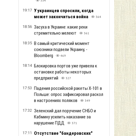
334
19:17
У украинцев спросили, когда
может закончиться война
364
18:56
Засуха в Украине: какие реки
стремительно мелеют
361
18:35
В самый критический момент
союзники подвели Украину, -
Bloomberg
469
18:14
Блокировка портов уже привела к
остановке работы некоторых
предприятий
327
17:53
Падения российской ракеты Х-101 в
Польше: опрос зафиксировал раскол
в настроениях поляков
349
17:32
Зеленский дал поручение СНБО и
Кабмину усилить наказание за
нарушение ПДД
371
17:11
Отсутствие "бандеровских"