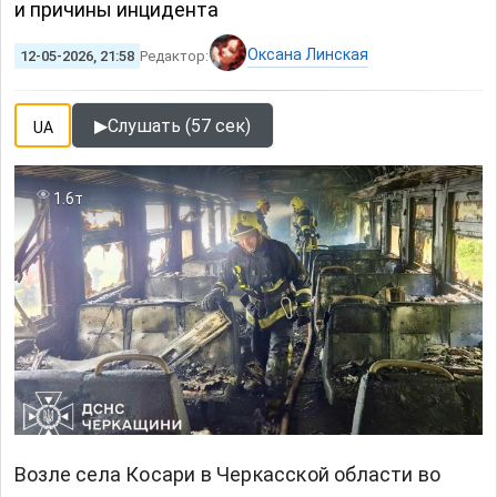
и причины инцидента
Оксана Линская
12-05-2026, 21:58
Редактор:
▶
Слушать (57 сек)
UA
1.6т
Возле села Косари в Черкасской области во