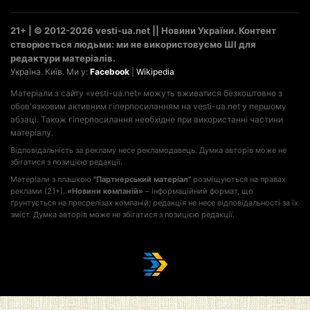
21+ | © 2012-2026 vesti-ua.net || Новини України. Контент
створюється людьми: ми не використовуємо ШІ для
редактури матеріалів.
Україна. Київ. Ми у:
Facebook
|
Wikipedia
Матеріали з сайту «vesti-ua.net» можуть вживатися безкоштовно з
обов'язковим активним гіперпосиланням на vesti-ua.net у першому
абзаці. Також гіперпосилання необхідне при використанні частини
матеріалу.
Відповідальність за рекламу несе рекламодавець. Думка авторів може не
збігатися з позицією редакції.
Матеріали з плашкою
"Партнерський матеріал"
розміщуються на правах
реклами (21+).
«Новини компаній»
– інформаційний формат, що
ґрунтується на пресрелізах компаній; редакція не несе відповідальності за їх
зміст. Думка авторів може не збігатися з позицією редакції.