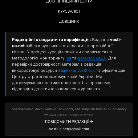
ДОСЛІДНИЦЬКИЙ ЦЕНТР
КУРС ВАЛЮТ
ДОВІДНИК
Редакційні стандарти та верифікація:
Видання
vesti-
ua.net
забезпечує високі стандарти інформаційної
гігієни. У процесі курації новин ми спираємося на
методологію моніторингу
та
. Для
ІМІ
Детектор медіа
перевірки достовірності матеріалів редакція
використовує ресурси
,
та офіційні дані
StopFake
VoxCheck
Центру стратегічних комунікацій України. Ми
дотримуємося політики прозорості та працюємо
відповідно до етичного кодексу журналіста.
Ми прагнемо максимальної точності, але якщо ви помітили помилку
— будь ласка, повідомте нам:
ПОВІДОМИТИ РЕДАКЦІЇ →
vestiua.net@gmail.com