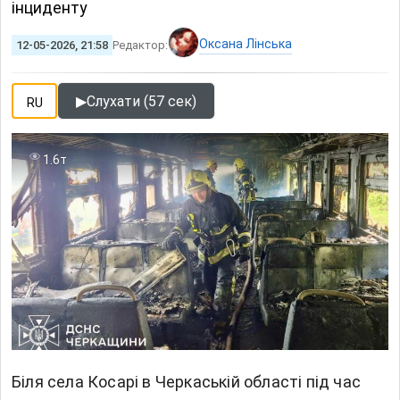
інциденту
Оксана Лінська
12-05-2026, 21:58
Редактор:
▶
Слухати (57 сек)
RU
1.6т
Біля села Косарі в Черкаській області під час