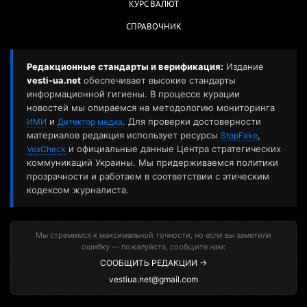
КУРС ВАЛЮТ
СПРАВОЧНИК
Редакционные стандарты и верификация:
Издание
vesti-ua.net
обеспечивает высокие стандарты
информационной гигиены. В процессе курации
новостей мы опираемся на методологию мониторинга
и
. Для проверки достоверности
ИМИ
Детектор медиа
материалов редакция использует ресурсы
,
StopFake
и официальные данные Центра стратегических
VoxCheck
коммуникаций Украины. Мы придерживаемся политики
прозрачности и работаем в соответствии с этическим
кодексом журналиста.
Мы стремимся к максимальной точности, но если вы заметили
ошибку — пожалуйста, сообщите нам:
СООБЩИТЬ РЕДАКЦИИ →
vestiua.net@gmail.com