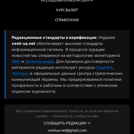
ИССЛЕДОВАТЕЛЬСКИЙ ЦЕНТР
КУРС ВАЛЮТ
СПРАВОЧНИК
Редакционные стандарты и верификация:
Издание
vesti-ua.net
обеспечивает высокие стандарты
информационной гигиены. В процессе курации
новостей мы опираемся на методологию мониторинга
и
. Для проверки достоверности
ИМИ
Детектор медиа
материалов редакция использует ресурсы
,
StopFake
и официальные данные Центра стратегических
VoxCheck
коммуникаций Украины. Мы придерживаемся политики
прозрачности и работаем в соответствии с этическим
кодексом журналиста.
Мы стремимся к максимальной точности, но если вы заметили
ошибку — пожалуйста, сообщите нам:
СООБЩИТЬ РЕДАКЦИИ →
vestiua.net@gmail.com