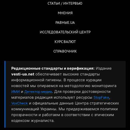
СТАТЬИ / ИНТЕРВЬЮ
МНЕНИЯ
РАВНЫЕ.UA
ИССЛЕДОВАТЕЛЬСКИЙ ЦЕНТР
КУРС ВАЛЮТ
СПРАВОЧНИК
Редакционные стандарты и верификация:
Издание
vesti-ua.net
обеспечивает высокие стандарты
информационной гигиены. В процессе курации
новостей мы опираемся на методологию мониторинга
и
. Для проверки достоверности
ИМИ
Детектор медиа
материалов редакция использует ресурсы
,
StopFake
и официальные данные Центра стратегических
VoxCheck
коммуникаций Украины. Мы придерживаемся политики
прозрачности и работаем в соответствии с этическим
кодексом журналиста.