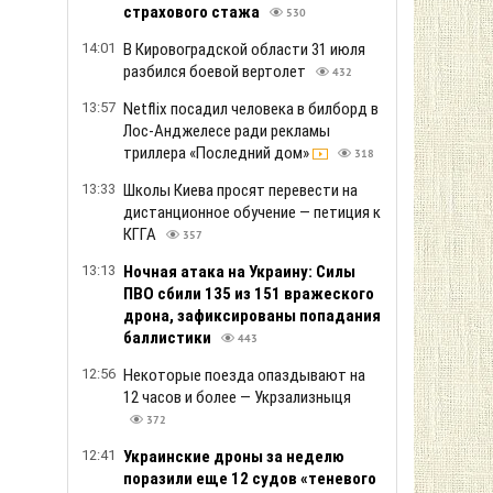
страхового стажа
530
14:01
В Кировоградской области 31 июля
разбился боевой вертолет
432
13:57
Netflix посадил человека в билборд в
Лос-Анджелесе ради рекламы
триллера «Последний дом»
318
13:33
Школы Киева просят перевести на
дистанционное обучение — петиция к
КГГА
357
13:13
Ночная атака на Украину: Силы
ПВО сбили 135 из 151 вражеского
дрона, зафиксированы попадания
баллистики
443
12:56
Некоторые поезда опаздывают на
12 часов и более — Укрзализныця
372
12:41
Украинские дроны за неделю
поразили еще 12 судов «теневого