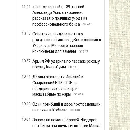
11:11
«Я не железный», - 39-летний
Александр Усик откровенно
рассказал о причинах ухода из
профессионального бокса
432
10:57
Советские свидетельства о
рождении остаются действующими в
Украине: в Минюсте назвали
исключения для замены
347
10:57
Армия РФ ударила по пассажирскому
поезду Киев-Сумы
331
10:41
Дроны атаковали Ильский и
Сызранский НПЗ в РФ: на
предприятиях вспыхнули
масштабные пожары
426
10:18
Один погибший и двое пострадавших
на пляже в Коблево
480
10:01
Запрос на помощь SpaceX: Федоров
пытается привлечь технологии Маска