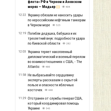
флота» РФ в Черном и Азовском
морях — Мадьяр
404
12:22
Украину обязали не наносить удары
по нероссийским нефтяным танкерам
в Черном море
323
12:19
Погибли дедушка, бабушка и их
трехлетний внук: подробности удара
по Киевской области
282
12:03
Украина теряет накопленный
дипломатический и военный перелом
во взаимоотношениях с США, - The
Atlantic
480
11:58
Не выбрасывайте сердцевину:
эксперты рассказали о скрытой
пользе и опасности яблочных
косточек
448
11:29
Отстранен от службы генерал США,
который координировал помощь
Украине
345