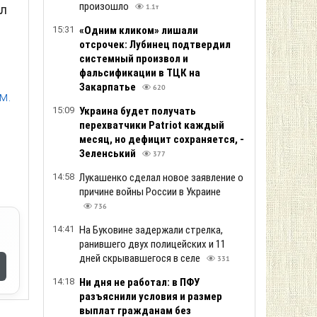
произошло
ил
1.1т
15:31
«Одним кликом» лишали
отсрочек: Лубинец подтвердил
системный произвол и
фальсификации в ТЦК на
Закарпатье
620
м.
15:09
Украина будет получать
перехватчики Patriot каждый
месяц, но дефицит сохраняется, -
Зеленський
377
14:58
Лукашенко сделал новое заявление о
причине войны России в Украине
736
14:41
На Буковине задержали стрелка,
ранившего двух полицейских и 11
дней скрывавшегося в селе
331
14:18
Ни дня не работал: в ПФУ
разъяснили условия и размер
выплат гражданам без