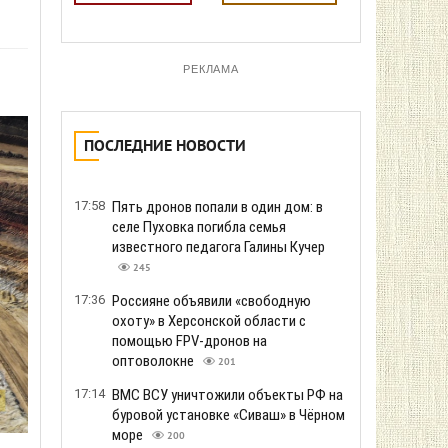
РЕКЛАМА
ПОСЛЕДНИЕ НОВОСТИ
17:58
Пять дронов попали в один дом: в
селе Пуховка погибла семья
известного педагога Галины Кучер
245
17:36
Россияне объявили «свободную
охоту» в Херсонской области с
помощью FPV-дронов на
оптоволокне
201
17:14
ВМС ВСУ уничтожили объекты РФ на
буровой установке «Сиваш» в Чёрном
море
200