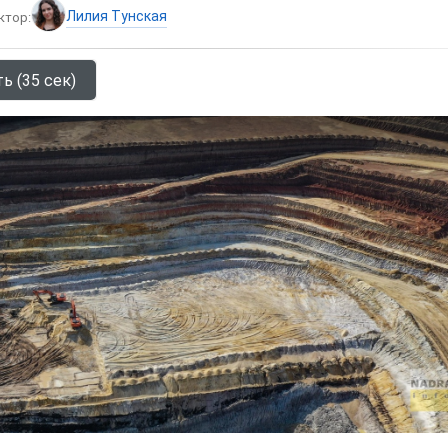
Лилия Тунская
ктор:
ь (35 сек)