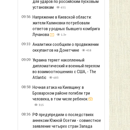
для ударов по российским пусковым
установкам
651
09:56
Напряжение в Киевской области:
жители Калиновки потребовали
ответов у родных бывшего комбрига
Лучанова
1.3т
09:33
Аналитики сообщили о продвижении
оккупантов на Донетчине
458
09:09
Украина теряет накопленный
дипломатический и военный перелом
во взаимоотношениях с США, - The
Atlantic
683
08:58
Ночная атака на Киевщину: в
Броварском районе погибли три
человека, в том числе ребенок
315
08:36
РФ предупредили о последствиях
аннексии Южной Осетии - совместное
заявление четырех стран Запада