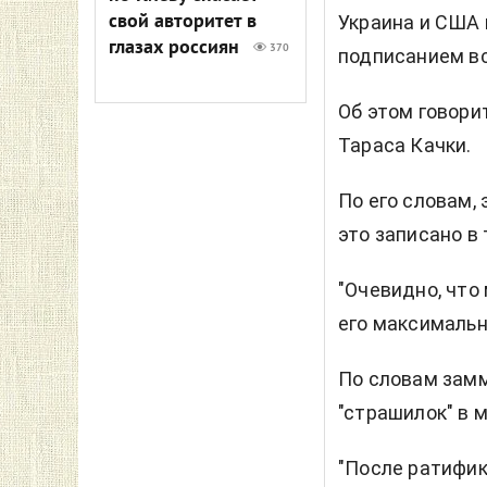
свой авторитет в
Украина и США 
глазах россиян
370
подписанием вс
Об этом говори
Тараса Качки.
По его словам,
это записано в
"Очевидно, что
его максимально
По словам замм
"страшилок" в м
"После ратифик