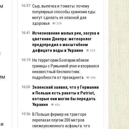
им
16:57
Сыр, выпечка и томаты: почему
популярные способы хранения еды
могут сделать её опасной для
здоровья
259
16:41
Исчезновение малых рек, засуха и
цветение Днепра: метеоролог
предупредил о масштабном
дефиците воды в Украине
253
и
16:19
На территории Болгарии вблизи
границы с Румынией упал и взорвался
неизвестный беспилотник:
им
подробности от президента
296
16:03
Зеленский заяв ил, что у Германии
и Польши есть ракеты к Patriot,
которые они могли бы передать
Украине
431
15:56
В Польше фермер на тракторе
перепахал плугом 200 метров
 и
свежеуложенного асфальта: что