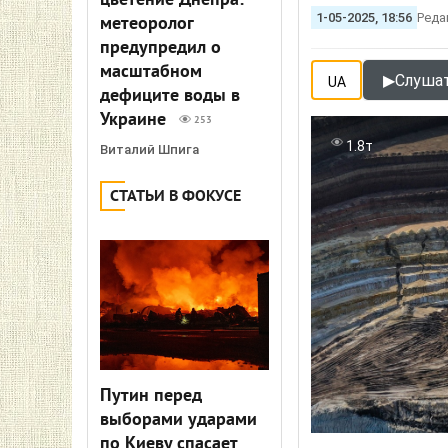
цветение Днепра:
1-05-2025, 18:56
Реда
метеоролог
предупредил о
масштабном
▶
Слушат
UA
дефиците воды в
Украине
253
1.8т
Виталий Шпига
СТАТЬИ В ФОКУСЕ
Путин перед
выборами ударами
по Киеву спасает