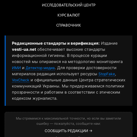
ИССЛЕДОВАТЕЛЬСКИЙ ЦЕНТР
КУРС ВАЛЮТ
СПРАВОЧНИК
Редакционные стандарты и верификация:
Издание
vesti-ua.net
обеспечивает высокие стандарты
информационной гигиены. В процессе курации
новостей мы опираемся на методологию мониторинга
и
. Для проверки достоверности
ИМИ
Детектор медиа
материалов редакция использует ресурсы
,
StopFake
и официальные данные Центра стратегических
VoxCheck
коммуникаций Украины. Мы придерживаемся политики
прозрачности и работаем в соответствии с этическим
кодексом журналиста.
Мы стремимся к максимальной точности, но если вы заметили
ошибку — пожалуйста, сообщите нам:
СООБЩИТЬ РЕДАКЦИИ →