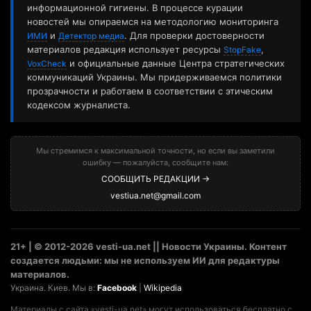
информационной гигиены. В процессе курации
новостей мы опираемся на методологию мониторинга
и
. Для проверки достоверности
ИМИ
Детектор медиа
материалов редакция использует ресурсы
,
StopFake
и официальные данные Центра стратегических
VoxCheck
коммуникаций Украины. Мы придерживаемся политики
прозрачности и работаем в соответствии с этическим
кодексом журналиста.
Мы стремимся к максимальной точности, но если вы заметили
ошибку — пожалуйста, сообщите нам:
СООБЩИТЬ РЕДАКЦИИ →
vestiua.net@gmail.com
21+ | © 2012-2026 vesti-ua.net || Новости Украины. Контент
создается людьми: мы не используем ИИ для редактуры
материалов.
Украина. Киев. Мы в:
Facebook
|
Wikipedia
Материалы с сайта «vesti-ua.net» могут использоваться бесплатно с