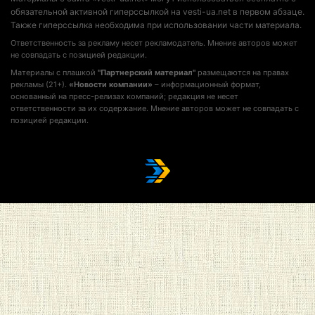
обязательной активной гиперссылкой на vesti-ua.net в первом абзаце.
Также гиперссылка необходима при использовании части материала.
Ответственность за рекламу несет рекламодатель. Мнение авторов может
не совпадать с позицией редакции.
Материалы с плашкой
"Партнерский материал"
размещаются на правах
рекламы (21+).
«Новости компании»
– информационный формат,
основанный на пресс-релизах компаний; редакция не несет
ответственности за их содержание. Мнение авторов может не совпадать с
позицией редакции.