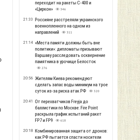
переходит на ракеты С-400 и
«Циркон»
346
21:33
Россияне расстреляли украинского
военнопленного на одном из
направлений
311
21:14
«Места памяти должны быть вне
политики»: дипломаты призывают
Варшаву расследовать осквернение
р
памятника в урочище Белосток
276
20:56
Жителям Киева рекомендуют
сделать запас воды минимум на трое
суток из-за риска атак РФ
320
20:41
От перехватчиков Freyja до
баллистики по Москве: Fire Point
я
раскрыла график испытаний ракет
FP7 и FP9
618
20:18
Комбинированная защита от дронов:
как РФ пытается спасти носители