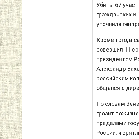
Убиты 67 участ
гражданских и 
уточнила генпр
Кроме того, в 
совершил 11 со
президентом Ро
Александр Заха
российским кол
общался с дир
По словам Вене
грозит пожизне
пределами госу
России, и врят