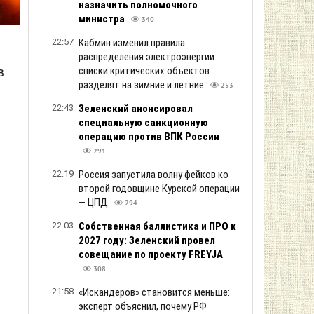
назначить полномочного
министра
340
22:57
Кабмин изменил правила
распределения электроэнергии:
списки критических объектов
в
разделят на зимние и летние
253
22:43
Зеленский анонсировал
с
специальную санкционную
операцию против ВПК России
291
22:19
Россия запустила волну фейков ко
второй годовщине Курской операции
— ЦПД
294
22:03
Собственная баллистика и ПРО к
2027 году: Зеленский провел
совещание по проекту FREYJA
308
21:58
«Искандеров» становится меньше:
эксперт объяснил, почему РФ