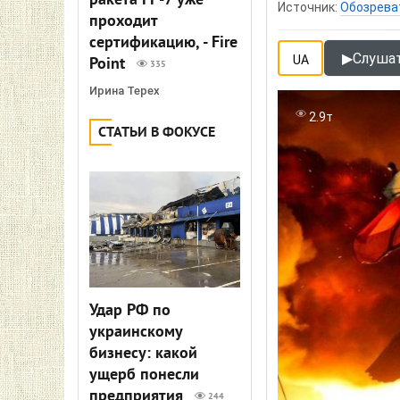
ракета FP-7 уже
Источник:
Обозрева
проходит
сертификацию, - Fire
▶
Слушат
UA
Point
335
Ирина Терех
2.9т
СТАТЬИ В ФОКУСЕ
Удар РФ по
украинскому
бизнесу: какой
ущерб понесли
предприятия
244