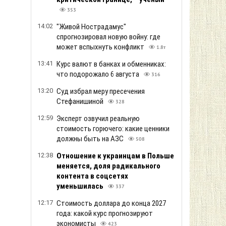
353
14:02
"Живой Нострадамус"
спрогнозировал новую войну: где
может вспыхнуть конфликт
1.8т
13:41
Курс валют в банках и обменниках:
что подорожало 6 августа
316
13:20
Суд избрал меру пресечения
Стефанишиной
328
12:59
Эксперт озвучил реальную
стоимость горючего: какие ценники
должны быть на АЗС
508
12:38
Отношение к украинцам в Польше
меняется, доля радикального
контента в соцсетях
уменьшилась
337
12:17
Стоимость доллара до конца 2027
года: какой курс прогнозируют
экономисты
423