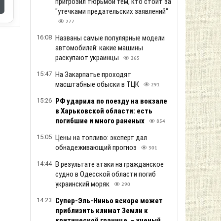
пригрозил тюрьмой тем, кто стоит за
"утечками предательских заявлений"
277
16:08
Названы самые популярные модели
автомобилей: какие машины
раскупают украинцы
265
15:47
На Закарпатье проходят
масштабные обыски в ТЦК
291
15:26
РФ ударила по поезду на вокзале
в Харьковской области: есть
погибшие и много раненых
854
15:05
Цены на топливо: эксперт дал
обнадеживающий прогноз
301
14:44
В результате атаки на гражданское
судно в Одесской области погиб
украинский моряк
290
14:23
Супер-Эль-Ниньо вскоре может
приблизить климат Земли к
критической границе, – ученый