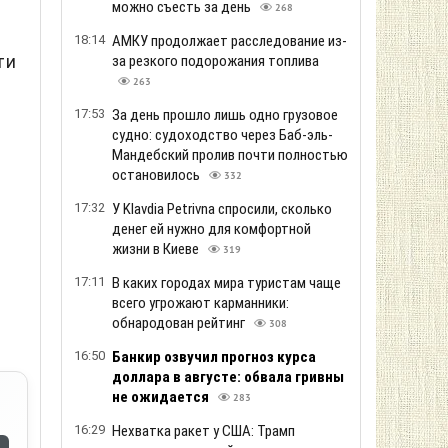
можно съесть за день
268
18:14
АМКУ продолжает расследование из-
ти
за резкого подорожания топлива
263
17:53
За день прошло лишь одно грузовое
судно: судоходство через Баб-эль-
Мандебский пролив почти полностью
остановилось
332
17:32
У Klavdia Petrivna спросили, сколько
денег ей нужно для комфортной
жизни в Киеве
319
17:11
В каких городах мира туристам чаще
всего угрожают карманники:
обнародован рейтинг
308
16:50
Банкир озвучил прогноз курса
доллара в августе: обвала гривны
не ожидается
283
16:29
Нехватка ракет у США: Трамп