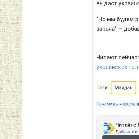
выдаст украин
"Но мы будем р
закона", – доба
Читают сейчас
украинских пол
Теги:
Майдан
Почему вы можете д
Читайте 
Добавьте в 