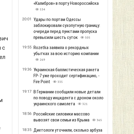
«Калибров» в порту Новороссийска
534
20:01
Удары по портам Одессы
заблокировали сухопутную границу:
очереди перед пунктами пропуска
превысили шесть суток
вич
505
 с
19:55
Rozetka заявила о рекордных
убытках за всю историю компании
ел
269
19:36
Украинская баллистическая ракета
FP-7 уже проходит сертификацию, -
Fire Point
335
19:17
В Германии сообщили новые детали
по поводу инцидента с дроном около
м
украинского самолета
321
18:56
Российские силовики массово
вывозят свои семьи из Крыма
365
е
18:35
Диетологи уточнили, сколько арбуза