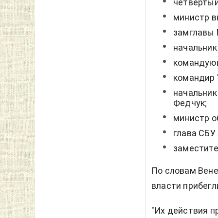
четвертый
министр в
замглавы 
начальник
командующ
командир 
начальник
Федчук;
министр о
глава СБУ
заместите
По словам Вен
власти прибегл
"Их действия 