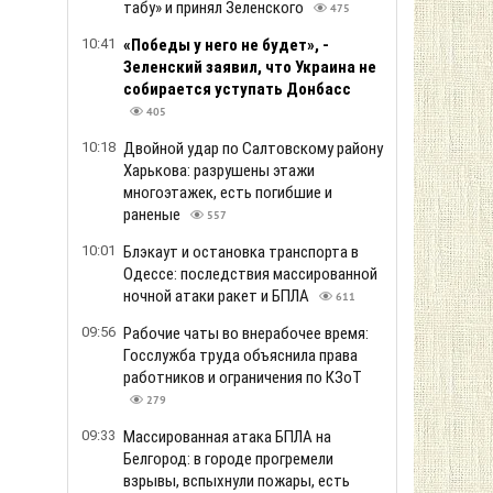
табу» и принял Зеленского
475
10:41
«Победы у него не будет», -
Зеленский заявил, что Украина не
собирается уступать Донбасс
405
10:18
Двойной удар по Салтовскому району
Харькова: разрушены этажи
многоэтажек, есть погибшие и
раненые
557
10:01
Блэкаут и остановка транспорта в
Одессе: последствия массированной
ночной атаки ракет и БПЛА
611
09:56
Рабочие чаты во внерабочее время:
Госслужба труда объяснила права
работников и ограничения по КЗоТ
279
09:33
Массированная атака БПЛА на
Белгород: в городе прогремели
взрывы, вспыхнули пожары, есть