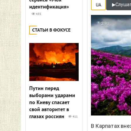
сервиса «Моя
▶
Слушат
UA
идентификация»
435
2.9т
СТАТЬИ В ФОКУСЕ
Путин перед
выборами ударами
по Киеву спасает
свой авторитет в
глазах россиян
411
В Карпатах вне