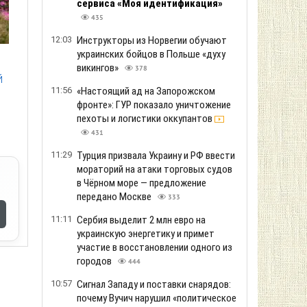
сервиса «Моя идентификация»
435
12:03
Инструкторы из Норвегии обучают
украинских бойцов в Польше «духу
викингов»
378
й
11:56
«Настоящий ад на Запорожском
фронте»: ГУР показало уничтожение
пехоты и логистики оккупантов
431
11:29
Турция призвала Украину и РФ ввести
мораторий на атаки торговых судов
в Чёрном море — предложение
передано Москве
333
11:11
Сербия выделит 2 млн евро на
украинскую энергетику и примет
участие в восстановлении одного из
городов
444
10:57
Сигнал Западу и поставки снарядов:
почему Вучич нарушил «политическое