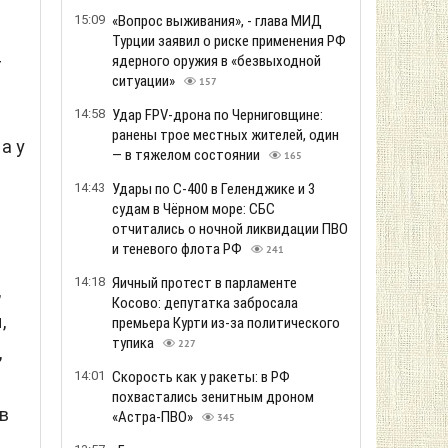
15:09
«Вопрос выживания», - глава МИД
Турции заявил о риске применения РФ
ядерного оружия в «безвыходной
т
ситуации»
157
14:58
Удар FPV-дрона по Черниговщине:
ранены трое местных жителей, один
а у
— в тяжелом состоянии
165
14:43
Удары по С-400 в Геленджике и 3
судам в Чёрном море: СБС
отчитались о ночной ликвидации ПВО
и теневого флота РФ
241
14:18
Яичный протест в парламенте
,
Косово: депутатка забросала
,
премьера Курти из-за политического
тупика
227
,
14:01
Скорость как у ракеты: в РФ
похвастались зенитным дроном
в
«Астра-ПВО»
345