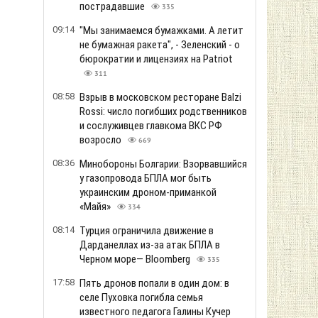
пострадавшие
335
09:14
"Мы занимаемся бумажками. А летит
не бумажная ракета", - Зеленский - о
бюрократии и лицензиях на Patriot
311
08:58
Взрыв в московском ресторане Balzi
Rossi: число погибших родственников
и сослуживцев главкома ВКС РФ
возросло
669
08:36
Минобороны Болгарии: Взорвавшийся
у газопровода БПЛА мог быть
украинским дроном-приманкой
«Майя»
334
08:14
Турция ограничила движение в
Дарданеллах из-за атак БПЛА в
Черном море— Bloomberg
335
17:58
Пять дронов попали в один дом: в
селе Пуховка погибла семья
известного педагога Галины Кучер