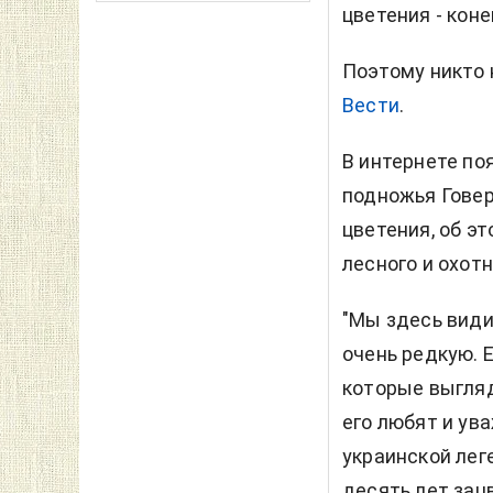
цветения - коне
Поэтому никто 
Вести
.
В интернете по
подножья Говер
цветения, об э
лесного и охот
"Мы здесь види
очень редкую. Е
которые выгляд
его любят и ув
украинской лег
десять лет зац