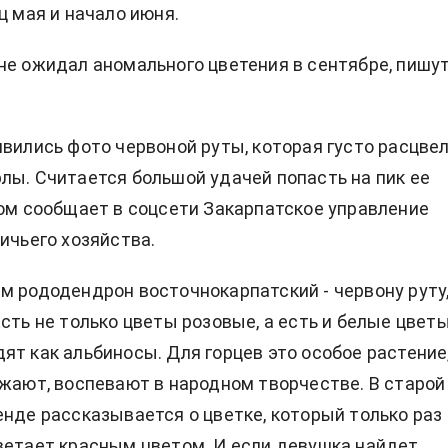
ц мая и начало июня.
не ожидал аномального цветения в сентябре, пишу
явились фото червоной руты, которая густо расцвел
лы. Считается большой удачей попасть на пик ее
том сообщает в соцсети Закарпатское управление
ничьего хозяйства.
м рододендрон восточнокарпатский - червону руту
сть не только цветы розовые, а есть и белые цветы
ят как альбиносы. Для горцев это особое растение
ажают, воспевают в народном творчестве. В старой
енде рассказывается о цветке, который только раз 
ветает красным цветом. И если девушка найдет