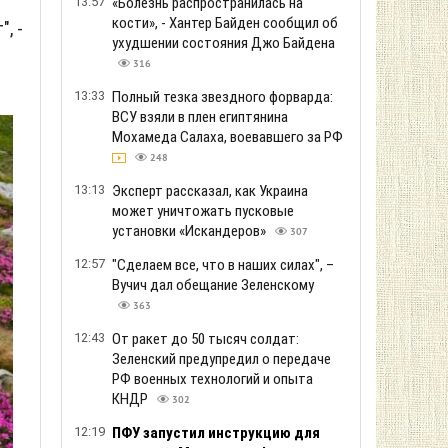
13:57
«Болезнь распространилась на
кости», - Хантер Байден сообщил об
, -
ухудшении состояния Джо Байдена
316
13:33
Полный тезка звездного форварда:
ВСУ взяли в плен египтянина
РЕКЛАМА
Мохамеда Салаха, воевавшего за РФ
248
13:13
Эксперт рассказал, как Украина
может уничтожать пусковые
установки «Искандеров»
307
12:57
"Сделаем все, что в наших силах", –
Вучич дал обещание Зеленскому
363
12:43
От ракет до 50 тысяч солдат:
Зеленский предупредил о передаче
РФ военных технологий и опыта
КНДР
302
12:19
ПФУ запустил инструкцию для