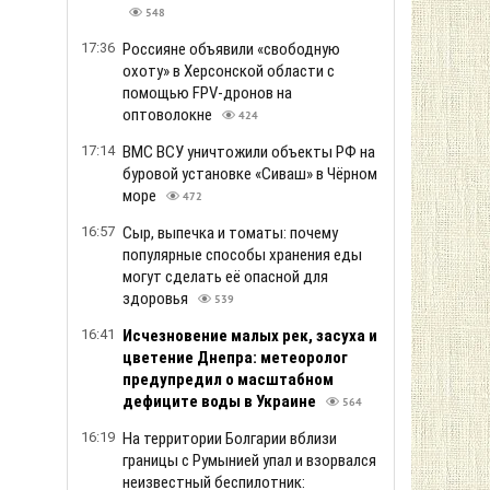
548
17:36
Россияне объявили «свободную
охоту» в Херсонской области с
помощью FPV-дронов на
оптоволокне
424
17:14
ВМС ВСУ уничтожили объекты РФ на
буровой установке «Сиваш» в Чёрном
море
472
16:57
Сыр, выпечка и томаты: почему
популярные способы хранения еды
могут сделать её опасной для
здоровья
539
16:41
Исчезновение малых рек, засуха и
цветение Днепра: метеоролог
предупредил о масштабном
дефиците воды в Украине
564
16:19
На территории Болгарии вблизи
границы с Румынией упал и взорвался
неизвестный беспилотник: