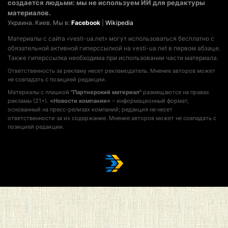
создается людьми: мы не используем ИИ для редактуры
материалов.
Украина. Киев. Мы в:
Facebook
|
Wikipedia
Материалы с сайта «vesti-ua.net» могут использоваться бесплатно с
обязательной активной гиперссылкой на vesti-ua.net в первом абзаце.
Также гиперссылка необходима при использовании части материала.
Ответственность за рекламу несет рекламодатель. Мнение авторов может
не совпадать с позицией редакции.
Материалы с плашкой
"Партнерский материал"
размещаются на правах
рекламы (21+).
«Новости компании»
– информационный формат,
основанный на пресс-релизах компаний; редакция не несет
ответственности за их содержание. Мнение авторов может не совпадать с
позицией редакции.