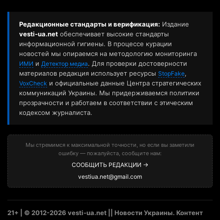
Редакционные стандарты и верификация:
Издание
vesti-ua.net
обеспечивает высокие стандарты
информационной гигиены. В процессе курации
новостей мы опираемся на методологию мониторинга
и
. Для проверки достоверности
ИМИ
Детектор медиа
материалов редакция использует ресурсы
,
StopFake
и официальные данные Центра стратегических
VoxCheck
коммуникаций Украины. Мы придерживаемся политики
прозрачности и работаем в соответствии с этическим
кодексом журналиста.
Мы стремимся к максимальной точности, но если вы заметили
ошибку — пожалуйста, сообщите нам:
СООБЩИТЬ РЕДАКЦИИ →
vestiua.net@gmail.com
21+ | © 2012-2026 vesti-ua.net || Новости Украины. Контент