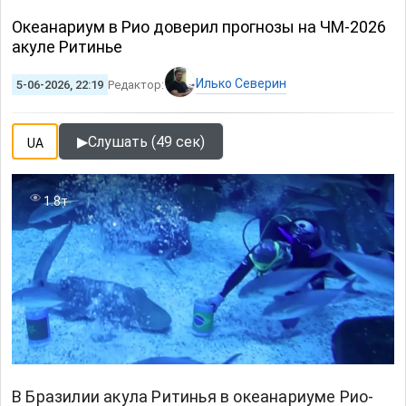
Океанариум в Рио доверил прогнозы на ЧМ-2026
акуле Ритинье
Илько Северин
5-06-2026, 22:19
Редактор:
▶
Слушать (49 сек)
UA
1.8т
В Бразилии акула Ритинья в океанариуме Рио-