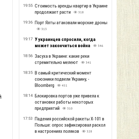
19:55
Стоимость аренды квартир в Украине
продолжает расти
318
19:36
Порт Ялты атаковали морские дроны
313
19:17
У украинцев спросили, когда
может закончиться война
346
18:56
Засуха в Украине: какие реки
стремительно мелеют
341
18:35
В самый критический момент
союзники подвели Украину, -
Bloomberg
451
18:14
Блокировка портов уже привела к
й
остановке работы некоторых
предприятий
310
17:53
Падения российской ракеты Х-101 в
Польше: опрос зафиксировал раскол
в настроениях поляков
328