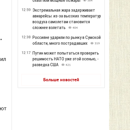
охватили мощные пожары
384
12:59
Экстремальная жара задерживает
авиарейсы: из-за высоких температур
воздуха самолетам становится
сложнее взлетать
404
12:38
Россияне ударили по рынку в Сумской
"
области, много пострадавших
359
12:17
Путин может попытаться проверить
нил
решимость НАТО уже этой осенью, -
разведка США
421
Больше новостей
ают