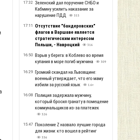
17:32
Зеленский дал поручение СНБО и
Кабмину усилить наказание за
нарушение ПДД
353
17:11
Отсутствие "бандеровских"
м
флагов в Варшаве является
стратегическим интересом
Польши, - Навроцкий
316
16:50
Взрыв у берега: в Коблево во время
купания в море погиб мужчина
309
16:29
Громкий скандал на Львовщине:
военный утверждает, что его маму
избили за русский язык
1.6т
а
16:08
Полиция задержала мужчину,
который бросил гранату в помещение
коммунальщиков из-за платежек
326
15:47
Поколение Z назвало лучшие города
для жизни: кто вошел в рейтинг
336