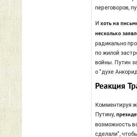
переговоров, п
И
хоть на письм
несколько заявл
радикально про
по жилой застро
войны. Путин з
о "духе Анкори
Реакция Т
Комментируя ж
Путину,
президе
возможность вс
сделали", чтоб