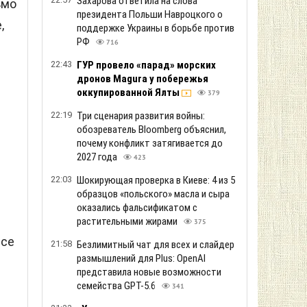
Захарова ответила на слова
ьмо
президента Польши Навроцкого о
,
поддержке Украины в борьбе против
РФ
716
22:43
ГУР провело «парад» морских
дронов Magura у побережья
оккупированной Ялты
379
22:19
Три сценария развития войны:
обозреватель Bloomberg объяснил,
почему конфликт затягивается до
2027 года
423
22:03
Шокирующая проверка в Киеве: 4 из 5
образцов «польского» масла и сыра
е
оказались фальсификатом с
м
растительными жирами
375
все
21:58
Безлимитный чат для всех и слайдер
размышлений для Plus: OpenAI
представила новые возможности
семейства GPT-5.6
341