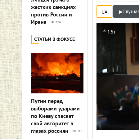
Линдси Грэма о
жестких санкциях
▶
Слушат
UA
против России и
Ирана
274
1.5т
СТАТЬИ В ФОКУСЕ
Путин перед
выборами ударами
по Киеву спасает
свой авторитет в
глазах россиян
318