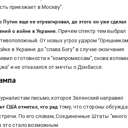
усть приезжает в Москву".
о Путин еще не отреагировал, до этого он уже сделал
Причем спектр тем выбрал
ений о войне в Украине.
тивоположный. От новых угроз ударом "Орешником
йке в Украине до "слава Богу" в случае окончания
аявил о готовности к "компромиссам", снова вспом
джа" и не отказался от мечты о Донбассе.
рампа
урналистам письмо, которое Зеленский направил
тому, что стороны обсужд
нт США отметил, что рад
тречи. По его словам, Соединенные Штаты "много
ы это стало возможным.