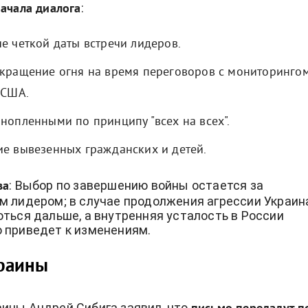
:
ачала диалога
е четкой даты встречи лидеров.
кращение огня на время переговоров с мониторинго
 США.
нопленными по принципу "всех на всех".
е вывезенных гражданских и детей.
: Выбор по завершению войны остается за
ва
м лидером; в случае продолжения агрессии Украин
оться дальше, а внутренняя усталость в России
 приведет к изменениям.
раины
ины Андрей Сибига заявил, что