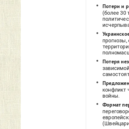
Потери и 
(более 30
политичес
исчерпыв
Украинско
прогнозы,
территори
полномасш
Потеря не
зависимой
самостоят
Предложен
конфликт 
войны.
Формат пе
переговор
европейск
(Швейцари