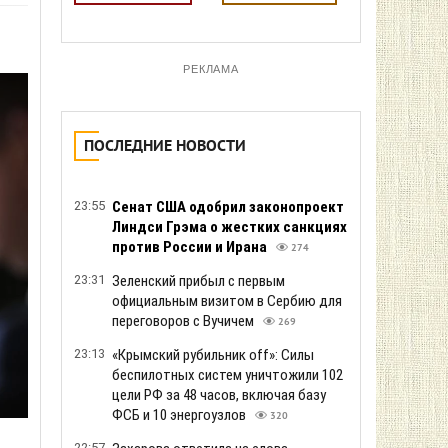
РЕКЛАМА
ПОСЛЕДНИЕ НОВОСТИ
23:55
Сенат США одобрил законопроект
Линдси Грэма о жестких санкциях
против России и Ирана
274
23:31
Зеленский прибыл с первым
официальным визитом в Сербию для
переговоров с Вучичем
269
23:13
«Крымский рубильник off»: Силы
беспилотных систем уничтожили 102
цели РФ за 48 часов, включая базу
ФСБ и 10 энергоузлов
320
22:57