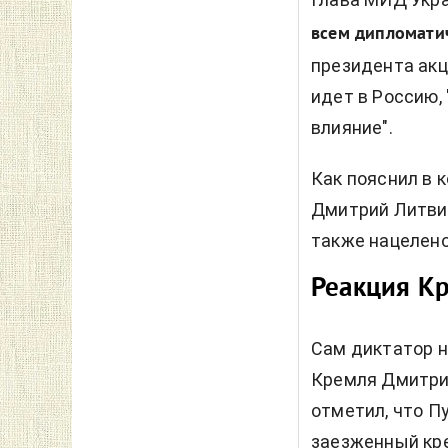
всем дипломати
президента акц
идет в Россию,
влияние".
Как пояснил в 
Дмитрий Литвин
также нацелено
Реакция К
Сам диктатор н
Кремля Дмитрий
отметил, что П
заезженный кре