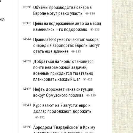
о
15:26
Объемы производства сахара в
Европе могут резко упасть
330
ма
15:05
Цены на подержанные авто за месяц
изменились: что подорожало
333
14:44
Правила EES ужесточаются: вскоре
очереди в аэропортах Европы могут
стать еще длиннее
353
14:23
Добраться на "ноль" становится
почти невозможной задачей,
военным приходится тщательно
планировать каждый шаг
422
14:02
Нефть дорожает из-за ситуации
вокруг Ормузского пролива
339
13:41
Курс валют на 7 августа: евро и
доллар продолжают дорожать
332
л
13:20
Аэродром "Гвардейское" в Крыму