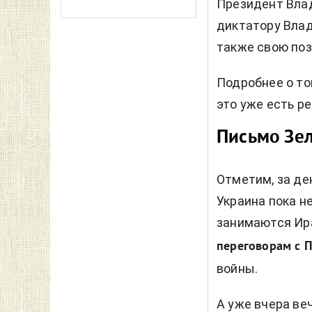
Президент Вла
диктатору Влад
также свою по
Подробнее о то
это уже есть ре
Письмо Зел
Отметим, за де
Украина пока н
занимаются Ир
переговорам с 
войны.
А уже вчера ве