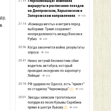
21:33
«Укрзализныця» изменила
маршруты и расписание поездов
на Днепровском, Харьковском и
Запорожском направлениях
430
ду,
21:14
«Команда мечты» и интрига перед
в.
выборами: Трамп сохраняет
неопределенность между Вэнсом и
Рубио
349
20:56
Когда закончится война: результаты
опроса
386
20:41
Низко летучий беспилотник сбил
водитель автобуса, который
проводил экскурсию по аэропорту
Лейпциг
656
20:18
РФ ударила по Одессе, есть "прилет"
по стадиону "Черноморца"
393
20:01
Звезды записали трогательное
попурри из песен Кузьмы Скрябина
прямо в центре Львова
440