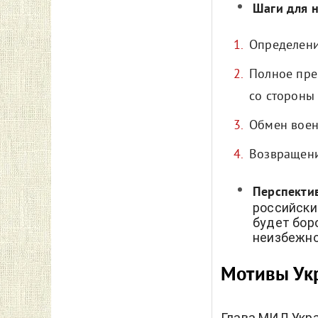
Шаги для н
Определени
Полное пре
со стороны
Обмен воен
Возвращени
Перспекти
российски
будет бор
неизбежно
Мотивы Ук
Глава МИД Укра