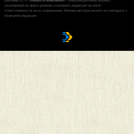
рекламы (21+).
«Новости компании»
– информационный формат,
основанный на пресс-релизах компаний; редакция не несет
ответственности за их содержание. Мнение авторов может не совпадать с
позицией редакции.